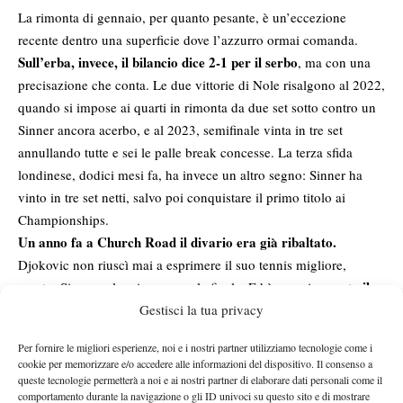
La rimonta di gennaio, per quanto pesante, è un’eccezione
recente dentro una superficie dove l’azzurro ormai comanda.
Sull’erba, invece, il bilancio dice 2-1 per il serbo
, ma con una
precisazione che conta. Le due vittorie di Nole risalgono al 2022,
quando si impose ai quarti in rimonta da due set sotto contro un
Sinner ancora acerbo, e al 2023, semifinale vinta in tre set
annullando tutte e sei le palle break concesse. La terza sfida
londinese, dodici mesi fa, ha invece un altro segno: Sinner ha
vinto in tre set netti, salvo poi conquistare il primo titolo ai
Championships.
Un anno fa a Church Road il divario era già ribaltato.
Djokovic non riuscì mai a esprimere il suo tennis migliore,
il
mentre Sinner veleggiava verso la finale. Ed è proprio questo
precedente più fresco tra i due sull’erba
Gestisci la tua privacy
, più indicativo del 2-1
complessivo, che pesca anche in un’epoca in cui i rapporti di
Per fornire le migliori esperienze, noi e i nostri partner utilizziamo tecnologie come i
forza erano opposti.
cookie per memorizzare e/o accedere alle informazioni del dispositivo. Il consenso a
La freschezza contro l’esperienza
queste tecnologie permetterà a noi e ai nostri partner di elaborare dati personali come il
comportamento durante la navigazione o gli ID univoci su questo sito e di mostrare