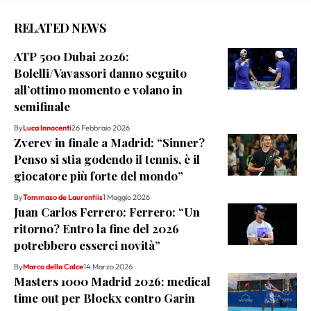
RELATED NEWS
ATP 500 Dubai 2026:
Bolelli/Vavassori danno seguito
all’ottimo momento e volano in
semifinale
By
Luca Innocenti
26 Febbraio 2026
Zverev in finale a Madrid: “Sinner?
Penso si stia godendo il tennis, è il
giocatore più forte del mondo”
By
Tommaso de Laurentiis
1 Maggio 2026
Juan Carlos Ferrero: Ferrero: “Un
ritorno? Entro la fine del 2026
potrebbero esserci novità”
By
Marco della Calce
14 Marzo 2026
Masters 1000 Madrid 2026: medical
time out per Blockx contro Garin