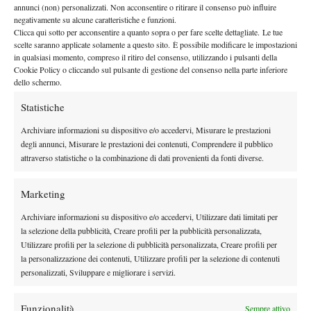
annunci (non) personalizzati. Non acconsentire o ritirare il consenso può influire
Se Melbourne racconta la testa, Wimbledon 2026 racconta le
negativamente su alcune caratteristiche e funzioni.
cinque ore e
gambe. Djokovic arriva alla semifinale dopo
Clicca qui sotto per acconsentire a quanto sopra o per fare scelte dettagliate. Le tue
quindici minuti di battaglia
il
contro Felix Auger-Aliassime,
scelte saranno applicate solamente a questo sito. È possibile modificare le impostazioni
in qualsiasi momento, compreso il ritiro del consenso, utilizzando i pulsanti della
quarto di finale più lungo nella storia del torneo
, deciso al
Cookie Policy o cliccando sul pulsante di gestione del consenso nella parte inferiore
super tie-break del quinto set. Un capolavoro di resistenza per un
dello schermo.
trentanovenne, che si è trascinato un fastidio al polpaccio sinistro
Statistiche
fin dal primo set. Sinner, dall’altra parte, ha liquidato Struff in
due ore e mezza, 7-5 7-6 6-3, restando dentro il suo ritmo senza
Archiviare informazioni su dispositivo e/o accedervi, Misurare le prestazioni
degli annunci, Misurare le prestazioni dei contenuti, Comprendere il pubblico
mai forzare.
attraverso statistiche o la combinazione di dati provenienti da fonti diverse.
Due giorni di recupero non sono tre, e questa è la variabile che
l’esperienza di
può rovesciare il discorso sulla testa. Perché
Marketing
Djokovic nei momenti decisivi resta un fattore solo se il corpo
gli consente di arrivare a quei momenti
. Lo ha riconosciuto lui
Archiviare informazioni su dispositivo e/o accedervi, Utilizzare dati limitati per
la selezione della pubblicità, Creare profili per la pubblicità personalizzata,
«Vorrei che fosse una finale, così
stesso, con una frase che pesa:
Utilizzare profili per la selezione di pubblicità personalizzata, Creare profili per
non dovrei preoccuparmi di come si sentirà il mio corpo»
. Chi
la personalizzazione dei contenuti, Utilizzare profili per la selezione di contenuti
affronta una partita pensando prima al fisico che all’avversario, di
personalizzati, Sviluppare e migliorare i servizi.
solito, non è nella condizione ideale.
il servizio di Sinner
Sul piano tecnico,
è l’elemento che più di
Funzionalità
Sempre attivo