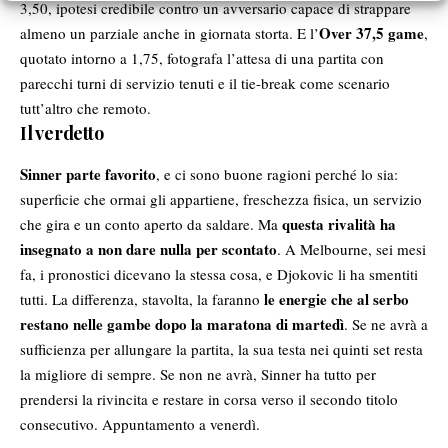
3,50, ipotesi credibile contro un avversario capace di strappare
Over 37,5 game
almeno un parziale anche in giornata storta. E l’
,
quotato intorno a 1,75, fotografa l’attesa di una partita con
parecchi turni di servizio tenuti e il tie-break come scenario
tutt’altro che remoto.
Il verdetto
Sinner parte favorito
, e ci sono buone ragioni perché lo sia:
superficie che ormai gli appartiene, freschezza fisica, un servizio
questa rivalità ha
che gira e un conto aperto da saldare. Ma
insegnato a non dare nulla per scontato
. A Melbourne, sei mesi
fa, i pronostici dicevano la stessa cosa, e Djokovic li ha smentiti
le energie che al serbo
tutti. La differenza, stavolta, la faranno
restano nelle gambe dopo la maratona di martedì
. Se ne avrà a
sufficienza per allungare la partita, la sua testa nei quinti set resta
la migliore di sempre. Se non ne avrà, Sinner ha tutto per
prendersi la rivincita e restare in corsa verso il secondo titolo
consecutivo. Appuntamento a venerdì.