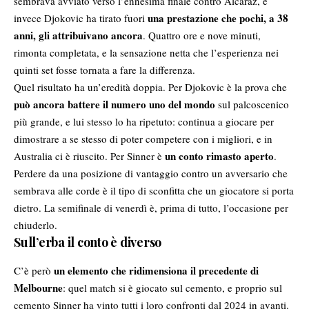
sembrava avviato verso l’ennesima finale contro Alcaraz, e
una prestazione che pochi, a 38
invece Djokovic ha tirato fuori
anni, gli attribuivano ancora
. Quattro ore e nove minuti,
rimonta completata, e la sensazione netta che l’esperienza nei
quinti set fosse tornata a fare la differenza.
Quel risultato ha un’eredità doppia. Per Djokovic è la prova che
può ancora battere il numero uno del mondo
sul palcoscenico
più grande, e lui stesso lo ha ripetuto: continua a giocare per
dimostrare a se stesso di poter competere con i migliori, e in
un conto rimasto aperto
Australia ci è riuscito. Per Sinner è
.
Perdere da una posizione di vantaggio contro un avversario che
sembrava alle corde è il tipo di sconfitta che un giocatore si porta
dietro. La semifinale di venerdì è, prima di tutto, l’occasione per
chiuderlo.
Sull’erba il conto è diverso
un elemento che ridimensiona il precedente di
C’è però
Melbourne
: quel match si è giocato sul cemento, e proprio sul
cemento Sinner ha vinto tutti i loro confronti dal 2024 in avanti.