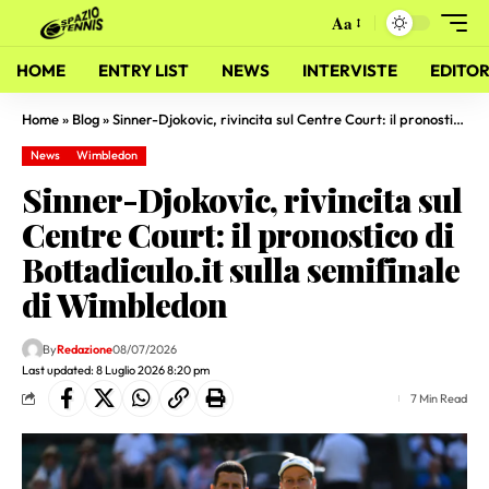
Aa
HOME
ENTRY LIST
NEWS
INTERVISTE
EDITOR
Home
»
Blog
»
Sinner-Djokovic, rivincita sul Centre Court: il pronostico di Bottadiculo.it sulla semifinale di Wimbledon
News
Wimbledon
Sinner-Djokovic, rivincita sul
Centre Court: il pronostico di
Bottadiculo.it sulla semifinale
di Wimbledon
By
Redazione
08/07/2026
Last updated: 8 Luglio 2026 8:20 pm
7 Min Read