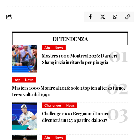
DI TENDENZA
Atp
News
Masters 1000 Montreal 2026: Darderi
Shang inizia in ritardo per pioggia
Atp
News
Masters 1000 Montreal 2026: solo 2 top ten al terzo turno,
terza volta dal 1990
Challenger
News
Challenger 100 Bergamo: il torneo
diventerà un 125 a partire dal 2027
Atp
News