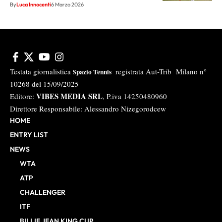
By
Luca Innocenti
6 Marzo 2026
Testata giornalistica
registrata Aut-Trib Milano n°
Spazio Tennis
10268 del 15/09/2025
VIBES MEDIA SRL
Editore:
, P.iva 14250480960
Direttore Responsabile: Alessandro Nizegorodcew
HOME
ENTRY LIST
NEWS
WTA
ATP
CHALLENGER
ITF
BILLIE JEAN KING CUP