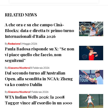
RELATED NEWS
A che ora e su che campo Cinà-
Blockx: data e diretta tv primo turno
Internazionali d’Italia 2026
By
Redazione
5 Maggio 2026
Paula Badosa risponde su X: “Se non
vi piace quello che faccio, non
seguitemi”
By
Giacomo Nicotera
18 Febbraio 2026
Dal secondo turno all’Australian
Open, alla sconfitta in NCAA: Zheng
va ko contro Dahlin
By
Giacomo Nicotera
9 Febbraio 2026
WTA Indian Wells 2026: la 2008
Tagger vince all’esordio in un 1000