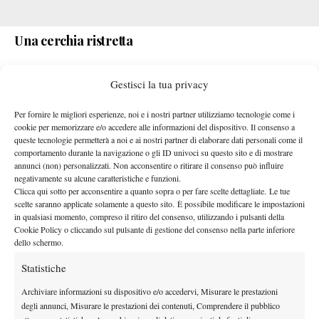
Una cerchia ristretta
Masters
A partire dall’anno 2002, data dell’inaugurazione del
Gestisci la tua privacy
1000 di Madrid
, Jodar è solo il quinto teenager a ottenere una
vittoria contro uno dei primi dieci del ranking mondiale. Assieme
Per fornire le migliori esperienze, noi e i nostri partner utilizziamo tecnologie come i
a lui, in questa speciale classifica ci sono: Andy Murray, che ha
cookie per memorizzare e/o accedere alle informazioni del dispositivo. Il consenso a
queste tecnologie permetterà a noi e ai nostri partner di elaborare dati personali come il
sconfitto l’allora numero 3 Ivan Ljubicic al secondo turno nel
comportamento durante la navigazione o gli ID univoci su questo sito e di mostrare
2006, Juan Martin del Potro, vincitore nel match di secondo
annunci (non) personalizzati. Non acconsentire o ritirare il consenso può influire
turno con il padrone di casa e numero 9 del mondo Tommy
negativamente su alcune caratteristiche e funzioni.
Clicca qui sotto per acconsentire a quanto sopra o per fare scelte dettagliate. Le tue
Robredo nel 2007, Carlos Alcaraz, incredibile mattatore nel 2022
scelte saranno applicate solamente a questo sito. È possibile modificare le impostazioni
grazie ai successi in fila su Rafael Nadal (numero 4 del mondo),
in qualsiasi momento, compreso il ritiro del consenso, utilizzando i pulsanti della
Novak Djokovic (numero 1 del mondo) e Alexander Zverev
Cookie Policy o cliccando sul pulsante di gestione del consenso nella parte inferiore
dello schermo.
(numero 3 del mondo) e, infine, Jakub Mensik, uscito vittorioso
nella sfida di secondo turno con Grigor Dimitrov, numero 10 del
Statistiche
mondo, nel 2024.
Archiviare informazioni su dispositivo e/o accedervi, Misurare le prestazioni
degli annunci, Misurare le prestazioni dei contenuti, Comprendere il pubblico