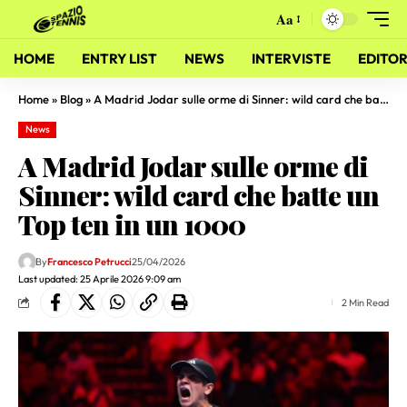
Aa
HOME
ENTRY LIST
NEWS
INTERVISTE
EDITOR
Home
»
Blog
»
A Madrid Jodar sulle orme di Sinner: wild card che batte un Top ten in un 1000
News
A Madrid Jodar sulle orme di
Sinner: wild card che batte un
Top ten in un 1000
By
Francesco Petrucci
25/04/2026
Last updated: 25 Aprile 2026 9:09 am
2 Min Read