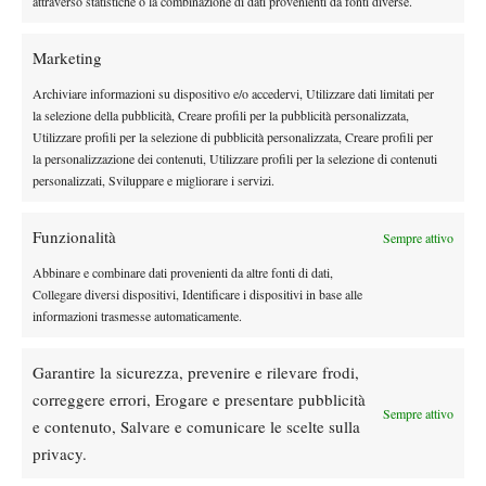
attraverso statistiche o la combinazione di dati provenienti da fonti diverse.
Marketing
Archiviare informazioni su dispositivo e/o accedervi, Utilizzare dati limitati per
la selezione della pubblicità, Creare profili per la pubblicità personalizzata,
DI TENDENZA
Utilizzare profili per la selezione di pubblicità personalizzata, Creare profili per
la personalizzazione dei contenuti, Utilizzare profili per la selezione di contenuti
Atp
News
personalizzati, Sviluppare e migliorare i servizi.
Masters 1000 Montreal 2026: Darderi
rimonta Shang e vola agli ottavi
Funzionalità
Sempre attivo
Abbinare e combinare dati provenienti da altre fonti di dati,
Atp
News
Collegare diversi dispositivi, Identificare i dispositivi in base alle
Masters 1000 Montreal 2026: medical time
informazioni trasmesse automaticamente.
out per Shang contro Darderi
Garantire la sicurezza, prevenire e rilevare frodi,
News
Wta
correggere errori, Erogare e presentare pubblicità
Sempre attivo
WTA 1000 Toronto 2026: pioggia pesante,
e contenuto, Salvare e comunicare le scelte sulla
gioco sospeso
privacy.