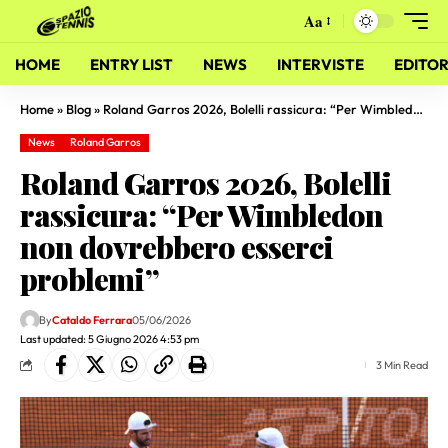
Aa
HOME
ENTRY LIST
NEWS
INTERVISTE
EDITOR
Home
»
Blog
»
Roland Garros 2026, Bolelli rassicura: “Per Wimbledon non dovrebbero esserci problemi”
News
Roland Garros
Roland Garros 2026, Bolelli
rassicura: “Per Wimbledon
non dovrebbero esserci
problemi”
By
Cataldo Ferrara
05/06/2026
Last updated: 5 Giugno 2026 4:53 pm
3 Min Read