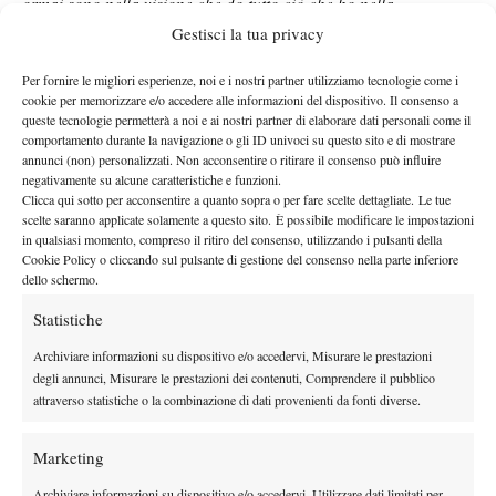
ormai sono nella visione che do tutto ciò che ho nella
preparazione e in campo e poi il risultato non posso
Gestisci la tua privacy
controllarlo.
Ho provato a dare supporto a Simone
e gli ho
Per fornire le migliori esperienze, noi e i nostri partner utilizziamo tecnologie come i
detto che se avesse voluto ritirarsi non c’era problema.
Non ho
cookie per memorizzare e/o accedere alle informazioni del dispositivo. Il consenso a
mai visto nessuno andare sopra il dolore come lui e quindi
queste tecnologie permetterà a noi e ai nostri partner di elaborare dati personali come il
comportamento durante la navigazione o gli ID univoci su questo sito e di mostrare
quando l’ho visto a terra ho pensato: ‘qui si è sfondato tutto’.
annunci (non) personalizzati. Non acconsentire o ritirare il consenso può influire
Quando ho visto che camminava mi sono messo il cuore in pace.
negativamente su alcune caratteristiche e funzioni.
Nel secondo ho provato a mettermi il mantello da supereroe”
.
Clicca qui sotto per acconsentire a quanto sopra o per fare scelte dettagliate. Le tue
scelte saranno applicate solamente a questo sito. È possibile modificare le impostazioni
Coppia solida
in qualsiasi momento, compreso il ritiro del consenso, utilizzando i pulsanti della
Cookie Policy o cliccando sul pulsante di gestione del consenso nella parte inferiore
Parole raccolte dallo stesso Bolelli, che ha elogiato il compagno:
dello schermo.
“
Volava, copriva tutto. Stavamo giocando un bel match,
Statistiche
eravamo fiduciosi. Non ci voleva. Non si può controllare questo
e fa parte del gioco. È successo oggi ma vediamo il bicchiere
Archiviare informazioni su dispositivo e/o accedervi, Misurare le prestazioni
degli annunci, Misurare le prestazioni dei contenuti, Comprendere il pubblico
pieno: a Wimbledon saremo in campo
”
.
attraverso statistiche o la combinazione di dati provenienti da fonti diverse.
Bolelli ha poi sottolineato l’affetto ricevuto dal pubblico italiano:
“Lo sentiamo questa vicinanza da parte dei tifosi. Abbiamo del
Marketing
tifo quando giochiamo. È bello per lo sport, è bello per il
doppio. Qualche italiano che viene a vederci quando siamo
Archiviare informazioni su dispositivo e/o accedervi, Utilizzare dati limitati per