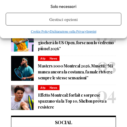
Solo necessari
Masters 1000 Cincinnati 2026: a che ora e
dove vedere il sorteggio del tabellone
Gestisci opzioni
News
Cookie Policy
Dichiarazione sulla Privacy
Imprint
Rusedski sul futuro di Alcaraz: “Non
giocherà lo US Open, forse non lo vedremo
più nel 2026”
Atp
News
Masters 1000 Montreal 2026, Musetti: “Mi
manca ancora la costanza, fa male rivivere
sempre le stesse sensazioni”
Atp
News
Effetto Montreal: forfait e sorprese
spazzano via la Top 10, Shelton prova a
resistere
SOCIAL