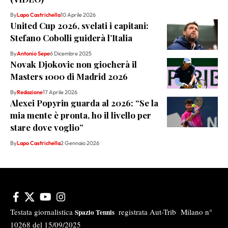
By
Lapo Castrichella
10 Aprile 2026
United Cup 2026, svelati i capitani:
Stefano Cobolli guiderà l’Italia
By
Antonio Sepe
6 Dicembre 2025
Novak Djokovic non giocherà il
Masters 1000 di Madrid 2026
By
Redazione
17 Aprile 2026
Alexei Popyrin guarda al 2026: “Se la
mia mente è pronta, ho il livello per
stare dove voglio”
By
Lapo Castrichella
2 Gennaio 2026
Testata giornalistica
registrata Aut-Trib Milano n°
Spazio Tennis
10268 del 15/09/2025