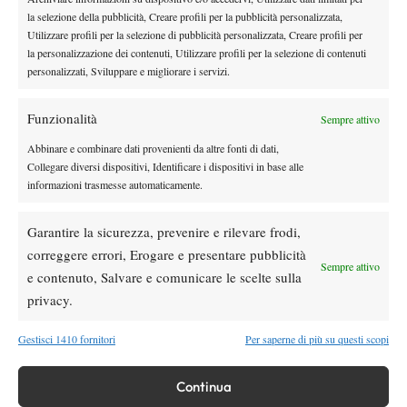
la selezione della pubblicità, Creare profili per la pubblicità personalizzata,
fuori casa c’è sempre”
.
Utilizzare profili per la selezione di pubblicità personalizzata, Creare profili per
Infine Vavassori ha invitato a guardare il percorso degli ultimi
la personalizzazione dei contenuti, Utilizzare profili per la selezione di contenuti
mesi:
“
Pensare a quello che abbiamo fatto da Miami a qui ha
personalizzati, Sviluppare e migliorare i servizi.
cambiato tutto a livello di classifica. A
bbiamo conquistato due
Masters 1000, non bisogna darlo per scontato.
Il fatto che abbia
Funzionalità
Sempre attivo
rivinto il misto e che sia qua in semifinale è qualcosa di grande.
Abbinare e combinare dati provenienti da altre fonti di dati,
Dobbiamo essere felici di ciò che stiamo raggiungendo, siamo
Collegare diversi dispositivi, Identificare i dispositivi in base alle
una coppia più forte di quando abbiamo raggiunto la finale qui
informazioni trasmesse automaticamente.
due anni fa. Stiamo battendo anche quelle quattro-cinque coppie
che servono per vincere il titolo
”
.
Garantire la sicurezza, prevenire e rilevare frodi,
correggere errori, Erogare e presentare pubblicità
Sempre attivo
e contenuto, Salvare e comunicare le scelte sulla
privacy.
Gestisci 1410 fornitori
Per saperne di più su questi scopi
DI TENDENZA
Continua
Tennis in TV