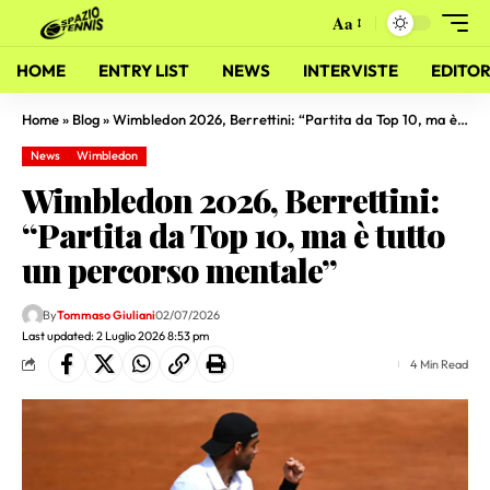
Aa
HOME
ENTRY LIST
NEWS
INTERVISTE
EDITOR
Home
»
Blog
»
Wimbledon 2026, Berrettini: “Partita da Top 10, ma è tutto un percorso mentale”
News
Wimbledon
Wimbledon 2026, Berrettini:
“Partita da Top 10, ma è tutto
un percorso mentale”
By
Tommaso Giuliani
02/07/2026
Last updated: 2 Luglio 2026 8:53 pm
4 Min Read