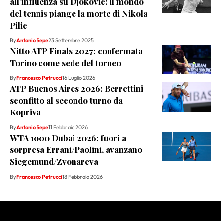
all’influenza su Djokovic: il mondo
del tennis piange la morte di Nikola
Pilic
By
Antonio Sepe
23 Settembre 2025
Nitto ATP Finals 2027: confermata
Torino come sede del torneo
By
Francesco Petrucci
16 Luglio 2026
ATP Buenos Aires 2026: Berrettini
sconfitto al secondo turno da
Kopriva
By
Antonio Sepe
11 Febbraio 2026
WTA 1000 Dubai 2026: fuori a
sorpresa Errani/Paolini, avanzano
Siegemund/Zvonareva
By
Francesco Petrucci
18 Febbraio 2026