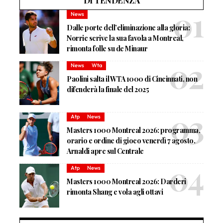
DI TENDENZA
News
Dalle porte dell’eliminazione alla gloria:
Norrie scrive la sua favola a Montreal,
rimonta folle su de Minaur
News
Wta
Paolini salta il WTA 1000 di Cincinnati, non
difenderà la finale del 2025
Atp
News
Masters 1000 Montreal 2026: programma,
orario e ordine di gioco venerdì 7 agosto.
Arnaldi apre sul Centrale
Atp
News
Masters 1000 Montreal 2026: Darderi
rimonta Shang e vola agli ottavi