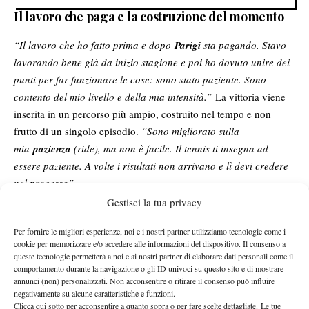
Il lavoro che paga e la costruzione del momento
“Il lavoro che ho fatto prima e dopo
Parigi
sta pagando. Stavo
lavorando bene già da inizio stagione e poi ho dovuto unire dei
punti per far funzionare le cose: sono stato paziente. Sono
contento del mio livello e della mia intensità.”
La vittoria viene
inserita in un percorso più ampio, costruito nel tempo e non
frutto di un singolo episodio.
“Sono migliorato sulla
mia
pazienza
(ride), ma non è facile. Il tennis ti insegna ad
essere paziente. A volte i risultati non arrivano e lì devi credere
nel processo”.
Il servizio come ancora tecnica
Gestisci la tua privacy
“Quando servo così e trovo quel ritmo lì, mi tolgo da un sacco
Per fornire le migliori esperienze, noi e i nostri partner utilizziamo tecnologie come i
cookie per memorizzare e/o accedere alle informazioni del dispositivo. Il consenso a
di situazioni spinose. E in più ti dà la fiducia di sapere che poi
queste tecnologie permetterà a noi e ai nostri partner di elaborare dati personali come il
anche da fondo ho la tranquillità di giocare”.
Il servizio resta il
comportamento durante la navigazione o gli ID univoci su questo sito e di mostrare
baricentro del suo tennis: quando funziona, tutto il resto si
annunci (non) personalizzati. Non acconsentire o ritirare il consenso può influire
negativamente su alcune caratteristiche e funzioni.
stabilizza.
Clicca qui sotto per acconsentire a quanto sopra o per fare scelte dettagliate. Le tue