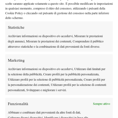
Una carriera diversa nel modo di viverla
scelte saranno applicate solamente a questo sito. È possibile modificare le impostazioni
in qualsiasi momento, compreso il ritiro del consenso, utilizzando i pulsanti della
“Non direi che è una carriera diversa ora, ma impari durante la
Cookie Policy o cliccando sul pulsante di gestione del consenso nella parte inferiore
dello schermo.
carriera… adesso voglio godermi il processo, gli allenamenti, la
tensione, le vittorie. L’amore per lo sport e la competizione è
Statistiche
quello di sempre”.
Una maturità diversa, non un cambiamento di
Archiviare informazioni su dispositivo e/o accedervi, Misurare le prestazioni
identità ma di prospettiva.
degli annunci, Misurare le prestazioni dei contenuti, Comprendere il pubblico
Identità tattica e costruzione del gioco
attraverso statistiche o la combinazione di dati provenienti da fonti diverse.
“Il mio primo maestro mi disse a 10-11 anni: ‘non ho mai visto
Marketing
un ragazzino così quadrato tatticamente’. Capire quando c’è da
Archiviare informazioni su dispositivo e/o accedervi, Utilizzare dati limitati per
spingere, da variare, servire con un po’ più di taglio è una
la selezione della pubblicità, Creare profili per la pubblicità personalizzata,
chiave”.
Dietro la potenza, una struttura tattica che oggi appare
Utilizzare profili per la selezione di pubblicità personalizzata, Creare profili per
più evidente e stabile.
“Il mio è un gioco violento, cerco di tirare
la personalizzazione dei contenuti, Utilizzare profili per la selezione di contenuti
più forte possibile, ma l’accortezza tattica è una chiave”.
La
personalizzati, Sviluppare e migliorare i servizi.
sintesi del suo tennis moderno: aggressività controllata.
Il lavoro mentale: accettare l’imperfezione
Funzionalità
Sempre attivo
Abbinare e combinare dati provenienti da altre fonti di dati,
“Ho fatto un grande lavoro mentale. Pensavo che per giocare
Collegare diversi dispositivi, Identificare i dispositivi in base alle