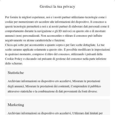
Gestisci la tua privacy
Per fornire le migliori esperienze, noi e i nostri partner utilizziamo tecnologie come i
cookie per memorizzare e/o accedere alle informazioni del dispositivo. Il consenso a
queste tecnologie permetterà a noi e ai nostri partner di elaborare dati personali come il
comportamento durante la navigazione o gli ID univoci su questo sito e di mostrare
annunci (non) personalizzati. Non acconsentire o ritirare il consenso può influire
negativamente su alcune caratteristiche e funzioni.
Clicca qui sotto per acconsentire a quanto sopra o per fare scelte dettagliate. Le tue
scelte saranno applicate solamente a questo sito. È possibile modificare le impostazioni
in qualsiasi momento, compreso il ritiro del consenso, utilizzando i pulsanti della
Cookie Policy o cliccando sul pulsante di gestione del consenso nella parte inferiore
dello schermo.
Statistiche
Archiviare informazioni su dispositivo e/o accedervi, Misurare le prestazioni
DI TENDENZA
degli annunci, Misurare le prestazioni dei contenuti, Comprendere il pubblico
attraverso statistiche o la combinazione di dati provenienti da fonti diverse.
Atp
News
Auger-Aliassime: “Bisogna rendere i
Marketing
Masters 1000 più sostenibili per tutti”
Archiviare informazioni su dispositivo e/o accedervi, Utilizzare dati limitati per