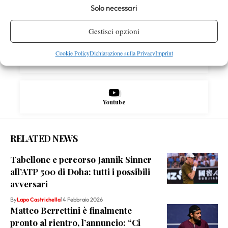
Solo necessari
X
Gestisci opzioni
Cookie Policy
Dichiarazione sulla Privacy
Imprint
Instagram
Youtube
RELATED NEWS
Tabellone e percorso Jannik Sinner
all’ATP 500 di Doha: tutti i possibili
avversari
By
Lapo Castrichella
14 Febbraio 2026
Matteo Berrettini è finalmente
pronto al rientro, l’annuncio: “Ci