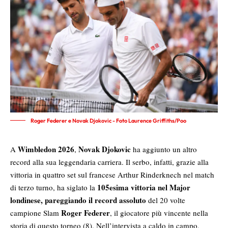
Roger Federer e Novak Djokovic - Foto Laurence Griffiths/Poo
Wimbledon 2026
Novak Djokovic
A
,
ha aggiunto un altro
record alla sua leggendaria carriera. Il serbo, infatti, grazie alla
vittoria in quattro set sul francese Arthur Rinderknech
nel match
105esima vittoria nel Major
di terzo turno, ha siglato la
londinese, pareggiando il record assoluto
del 20 volte
Roger Federer
campione Slam
, il giocatore più vincente nella
storia di questo torneo (8). Nell’intervista a caldo in campo,