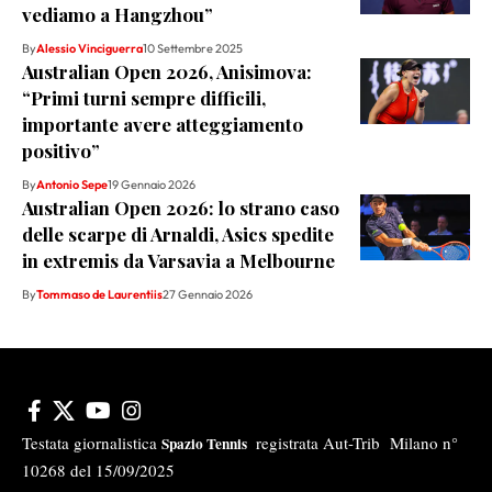
vediamo a Hangzhou”
By
Alessio Vinciguerra
10 Settembre 2025
Australian Open 2026, Anisimova:
“Primi turni sempre difficili,
importante avere atteggiamento
positivo”
By
Antonio Sepe
19 Gennaio 2026
Australian Open 2026: lo strano caso
delle scarpe di Arnaldi, Asics spedite
in extremis da Varsavia a Melbourne
By
Tommaso de Laurentiis
27 Gennaio 2026
Testata giornalistica
registrata Aut-Trib Milano n°
Spazio Tennis
10268 del 15/09/2025