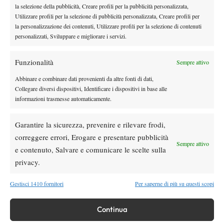
la selezione della pubblicità, Creare profili per la pubblicità personalizzata,
Atp
News
Utilizzare profili per la selezione di pubblicità personalizzata, Creare profili per
Monfils sfida il tempo: a quasi 40 anni entra
la personalizzazione dei contenuti, Utilizzare profili per la selezione di contenuti
nella storia dell’Open del Canada
personalizzati, Sviluppare e migliorare i servizi.
Atp
News
Funzionalità
Sempre attivo
Masters 1000 Montreal 2026: programma,
Abbinare e combinare dati provenienti da altre fonti di dati,
orari e ordine di gioco di martedì 4 agosto
Collegare diversi dispositivi, Identificare i dispositivi in base alle
con Cobolli in campo
informazioni trasmesse automaticamente.
Atp
News
Garantire la sicurezza, prevenire e rilevare frodi,
Masters 1000 Montreal 2026, Berrettini si
arrende a Navone all’esordio
correggere errori, Erogare e presentare pubblicità
Sempre attivo
e contenuto, Salvare e comunicare le scelte sulla
privacy.
SOCIAL
Gestisci 1410 fornitori
Per saperne di più su questi scopi
Facebook
Continua