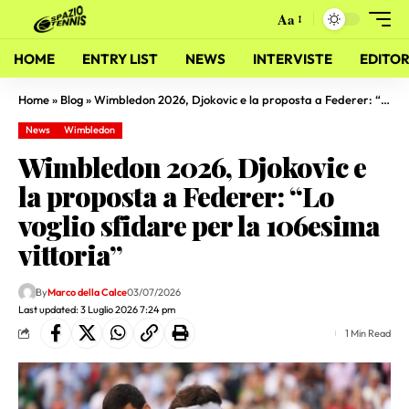
Aa
HOME
ENTRY LIST
NEWS
INTERVISTE
EDITOR
Home
»
Blog
»
Wimbledon 2026, Djokovic e la proposta a Federer: “Lo voglio sfidare per la 106esima vittoria”
News
Wimbledon
Wimbledon 2026, Djokovic e
la proposta a Federer: “Lo
voglio sfidare per la 106esima
vittoria”
By
Marco della Calce
03/07/2026
Last updated: 3 Luglio 2026 7:24 pm
1 Min Read