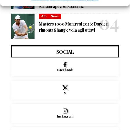
orario e ordine di gioco venerdì 7 agosto.
Arnaldi apre sul Centrale
Atp
News
Masters 1000 Montreal 2026: Darderi
rimonta Shang e vola agli ottavi
SOCIAL
Facebook
X
Instagram