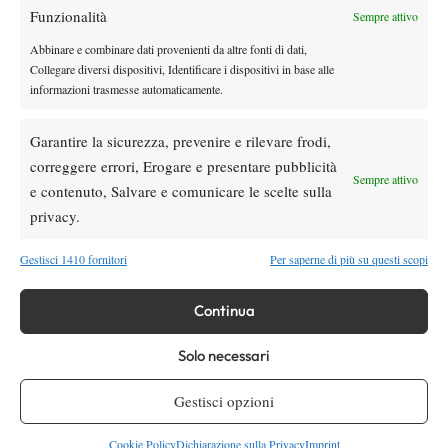
Funzionalità
Sempre attivo
Il fisico invecchia, le doti da extraterrestre restano.
Abbinare e combinare dati provenienti da altre fonti di dati,
Collegare diversi dispositivi, Identificare i dispositivi in base alle
informazioni trasmesse automaticamente.
Garantire la sicurezza, prevenire e rilevare frodi,
DI TENDENZA
correggere errori, Erogare e presentare pubblicità
Sempre attivo
e contenuto, Salvare e comunicare le scelte sulla
News
privacy.
Dalle porte dell’eliminazione alla gloria:
Norrie scrive la sua favola a Montreal,
Gestisci 1410 fornitori
Per saperne di più su questi scopi
rimonta folle su de Minaur
News
Wta
Continua
Paolini salta il WTA 1000 di Cincinnati, non
difenderà la finale del 2025
Solo necessari
Gestisci opzioni
Atp
News
Masters 1000 Montreal 2026: programma,
Cookie Policy
Dichiarazione sulla Privacy
Imprint