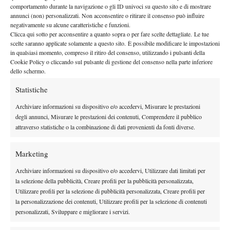
comportamento durante la navigazione o gli ID univoci su questo sito e di mostrare
colpi da fondo, slice di rovescio ed eleganti discese a rete.
annunci (non) personalizzati. Non acconsentire o ritirare il consenso può influire
Nonostante ciò, il 7-6 decisivo è di Nole
negativamente su alcune caratteristiche e funzioni.
.
Clicca qui sotto per acconsentire a quanto sopra o per fare scelte dettagliate. Le tue
Match complicato per Djokovic, sicuramente più di quanto non
scelte saranno applicate solamente a questo sito. È possibile modificare le impostazioni
ma il motivo è dovuto alla straordinaria
si aspettasse,
in qualsiasi momento, compreso il ritiro del consenso, utilizzando i pulsanti della
Cookie Policy o cliccando sul pulsante di gestione del consenso nella parte inferiore
prestazione al servizio di Rinderknech, in grado di ribaltare le
dello schermo.
percentuali intorno al 50% dei primi due set
, per salire sempre
Statistiche
Il francese ha saputo mantenere
di più nei restanti due parziali.
una costanza impressionante al servizio, sfiorando il 90% di
Archiviare informazioni su dispositivo e/o accedervi, Misurare le prestazioni
punti vinti con la prima di servizio in campo nel quarto set
, e
degli annunci, Misurare le prestazioni dei contenuti, Comprendere il pubblico
attraverso statistiche o la combinazione di dati provenienti da fonti diverse.
tener Djokovic fermo
facendo una cosa che riesce a pochissimi:
in risposta
.
A
N
CORA AGLI OTTAVI
Marketing
Archiviare informazioni su dispositivo e/o accedervi, Utilizzare dati limitati per
Djokovic si guadagna dunque, per la diciottesima volta in
la selezione della pubblicità, Creare profili per la pubblicità personalizzata,
carriera, l’accesso agli ottavi di finale di Wimbledon
. Non è il
Utilizzare profili per la selezione di pubblicità personalizzata, Creare profili per
Djokovic versione indjokabile, ma su erba si sa muovere e,
la personalizzazione dei contenuti, Utilizzare profili per la selezione di contenuti
personalizzati, Sviluppare e migliorare i servizi.
nonostante i 39 anni d’età, ha dimostrato ancora una volta che
sui prati di Londra può spostare indietro le lancette dell’orologio.