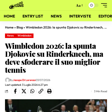
Aa
HOME
ENTRY LIST
NEWS
INTERVISTE
EDITOR
Home
»
Blog
»
Wimbledon 2026: la spunta Djokovic su Rinderknech, ma deve sfoderare il suo miglior tennis
News
Wimbledon
Wimbledon 2026: la spunta
Djokovic su Rinderknech, ma
deve sfoderare il suo miglior
tennis
By
Jacopo Di Lorenzo
03/07/2026
Last updated: 3 Luglio 2026 6:27 pm
3 Min Read