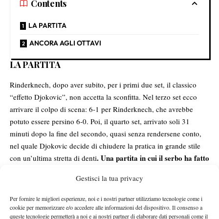
Contents
LA PARTITA
ANCORA AGLI OTTAVI
LA PARTITA
Rinderknech, dopo aver subito, per i primi due set, il classico
“effetto Djokovic”, non accetta la sconfitta. Nel terzo set ecco
arrivare il colpo di scena: 6-1 per Rinderknech, che avrebbe
potuto essere persino 6-0. Poi, il quarto set, arrivato soli 31
minuti dopo la fine del secondo, quasi senza rendersene conto,
nel quale Djokovic decide di chiudere la pratica in grande stile
. Una partita in cui il serbo ha fatto
con un’ultima stretta di denti
valere tutta la sua esperienza
, contro un avversario che non
Gestisci la tua privacy
conosceva molto bene e che ha espresso un livello
sorprendentemente alto, soprattutto per quanto riguarda il
Per fornire le migliori esperienze, noi e i nostri partner utilizziamo tecnologie come i
rendimento al servizio e, nel corso del match, salendo di livello
cookie per memorizzare e/o accedere alle informazioni del dispositivo. Il consenso a
queste tecnologie permetterà a noi e ai nostri partner di elaborare dati personali come il
anche con la risposta e sfruttando l’ottima alternanza di ritmo tra