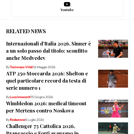
Youtube
RELATED NEWS
Internazionali d’Italia 2026, Sinner è
a un solo passo dal titolo: sconfitto
anche Medvedev
By
Tommaso Vitali
16 Maggio 2026
ATP 250 Stoccarda 2026: Shelton e
quel particolare record da testa di
serie numero 1
By
Luca Innocenti
15 Giugno 2026
Wimbledon 2026: medical timeout
per Mertens contro Noskova
By
Redazione
8 Luglio 2026
Challenger 75 Cattolica 2026,
Brancaccio e Forti avanzano in