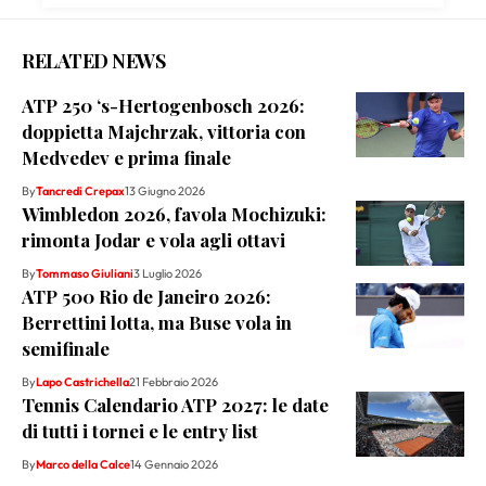
RELATED NEWS
ATP 250 ‘s-Hertogenbosch 2026:
doppietta Majchrzak, vittoria con
Medvedev e prima finale
By
Tancredi Crepax
13 Giugno 2026
Wimbledon 2026, favola Mochizuki:
rimonta Jodar e vola agli ottavi
By
Tommaso Giuliani
3 Luglio 2026
ATP 500 Rio de Janeiro 2026:
Berrettini lotta, ma Buse vola in
semifinale
By
Lapo Castrichella
21 Febbraio 2026
Tennis Calendario ATP 2027: le date
di tutti i tornei e le entry list
By
Marco della Calce
14 Gennaio 2026