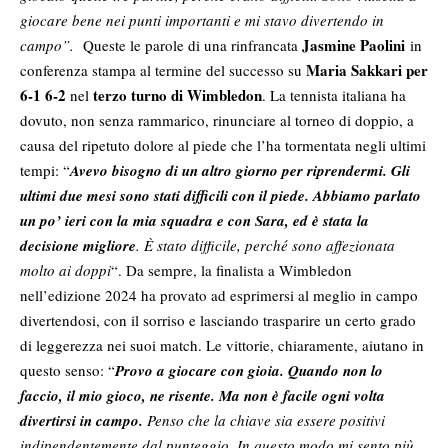
giocare bene nei punti importanti e mi stavo divertendo in
Jasmine Paolini
campo”.
Queste le parole di una rinfrancata
in
Maria Sakkari per
conferenza stampa al termine del successo su
6-1 6-2
terzo turno di Wimbledon
nel
. La tennista italiana ha
dovuto, non senza rammarico, rinunciare al torneo di doppio, a
causa del ripetuto dolore al piede che l’ha tormentata negli ultimi
tempi: “
Avevo bisogno di un altro giorno per riprendermi. Gli
ultimi due mesi sono stati difficili con il piede. Abbiamo parlato
un po’ ieri con la mia squadra e con Sara, ed è stata la
decisione migliore
. È stato difficile, perché sono affezionata
molto ai doppi
“. Da sempre, la finalista a Wimbledon
nell’edizione 2024 ha provato ad esprimersi al meglio in campo
divertendosi, con il sorriso e lasciando trasparire un certo grado
di leggerezza nei suoi match. Le vittorie, chiaramente, aiutano in
questo senso: “
Provo a giocare con gioia. Quando non lo
faccio, il mio gioco, ne risente. Ma non è facile ogni volta
divertirsi in campo.
Penso che la chiave sia essere positivi
indipendentemente dal punteggio. In questo modo mi sento più