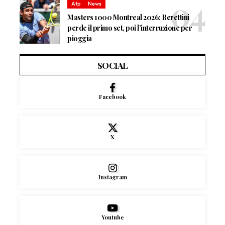
Atp
News
Masters 1000 Montreal 2026: Berettini
perde il primo set, poi l’interruzione per
pioggia
SOCIAL
Facebook
X
Instagram
Youtube