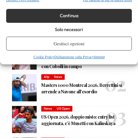
Continua
Solo necessari
DI TENDENZA
Gestisci opzioni
Atp
News
Masters 1000 Montreal 2026: programma,
Cookie Policy
Dichiarazione sulla Privacy
Imprint
orari e ordine di gioco di martedì 4 agosto
con Cobolli in campo
Atp
News
Masters 1000 Montreal 2026, Berrettini si
arrende a Navone all’esordio
News
US Open
US Open 2026, doppio misto: entry list
aggiornata, c’è Musetti con Kalinskaya