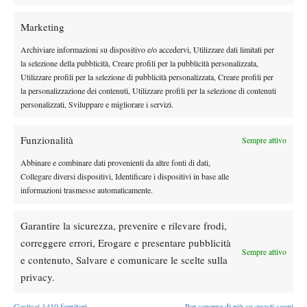
solitamente nota, è il pubblico molto vivace che accompagna la
giocatrice filippina. Questo il pensiero della Paolini: “
Ha una
Marketing
folla enorme con lei. È molto buono per il nostro sport
Archiviare informazioni su dispositivo e/o accedervi, Utilizzare dati limitati per
coinvolgere più persone in giro per il mondo. Penso che sia una
la selezione della pubblicità, Creare profili per la pubblicità personalizzata,
stella del nostro sport e sarà una battaglia dura. Spero ci
Utilizzare profili per la selezione di pubblicità personalizzata, Creare profili per
possano essere anche molti italiani”
.
la personalizzazione dei contenuti, Utilizzare profili per la selezione di contenuti
WTA Finals
personalizzati, Sviluppare e migliorare i servizi.
É notizia recente che le WTA Finals 2026 sono state spostate
Funzionalità
Sempre attivo
dall’Arabia Saudita ad Indian Wells. La questione, secondo
Abbinare e combinare dati provenienti da altre fonti di dati,
Paolini, riguarda la Guerra in Medio Oriente attualmente in atto:
Collegare diversi dispositivi, Identificare i dispositivi in base alle
“
Secondo me la ragione è per quello che è successo in Medio
informazioni trasmesse automaticamente.
Oriente a inizio anno, perché comunque è una situazione un po’
delicata. Indian Wells d’altra parte è un posto dove
Garantire la sicurezza, prevenire e rilevare frodi,
l’organizzazione è sicuramente buona. Siamo messe male sia in
correggere errori, Erogare e presentare pubblicità
doppio che in singolo
, però secondo me è un bel posto dove
Sempre attivo
e contenuto, Salvare e comunicare le scelte sulla
giocare e credo piaccia più o meno a tutti
“.
privacy.
Gestisci 1410 fornitori
Per saperne di più su questi scopi