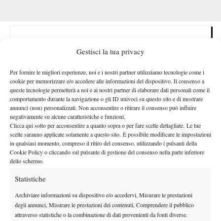
Contents
Gestisci la tua privacy
Prossimo turno
Per fornire le migliori esperienze, noi e i nostri partner utilizziamo tecnologie come i
cookie per memorizzare e/o accedere alle informazioni del dispositivo. Il consenso a
WTA Finals
queste tecnologie permetterà a noi e ai nostri partner di elaborare dati personali come il
comportamento durante la navigazione o gli ID univoci su questo sito e di mostrare
Prossimo turno
annunci (non) personalizzati. Non acconsentire o ritirare il consenso può influire
negativamente su alcune caratteristiche e funzioni.
Alexandra Eala
In proiezione della sua prossima avversaria,
,
Clicca qui sotto per acconsentire a quanto sopra o per fare scelte dettagliate. Le tue
scelte saranno applicate solamente a questo sito. È possibile modificare le impostazioni
l’azzurra si è espressa riguardo le sue potenzialità e pericolosità,
in qualsiasi momento, compreso il ritiro del consenso, utilizzando i pulsanti della
in particolare su questa superficie: “
Non guardo il tabellone ma
Cookie Policy o cliccando sul pulsante di gestione del consenso nella parte inferiore
so che giocherò contro Eala. Ho visto un po’ l’ultima partita,
dello schermo.
penso che il suo gioco si adatti molto bene all’erba. Ha
Statistiche
mostrato un grande livello anche a Berlino. Penso che sia una
Archiviare informazioni su dispositivo e/o accedervi, Misurare le prestazioni
giocatrice molto pericolosa.
L’ho già incontrata a Dubai
degli annunci, Misurare le prestazioni dei contenuti, Comprendere il pubblico
quest’anno, vedremo come preparare la partita
“. Una questione
attraverso statistiche o la combinazione di dati provenienti da fonti diverse.