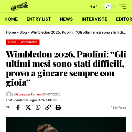
Aa
HOME
ENTRY LIST
NEWS
INTERVISTE
EDITOR
Home
»
Blog
»
Wimbledon 2026, Paolini: “Gli ultimi mesi sono stati difficili, provo a giocare sempre con gioia”
News
Wimbledon
Wimbledon 2026, Paolini: “Gli
ultimi mesi sono stati difficili,
provo a giocare sempre con
gioia”
By
Francesco Petrucci
04/07/2026
Last updated: 4 Luglio 2026 7:00 pm
4 Min Read