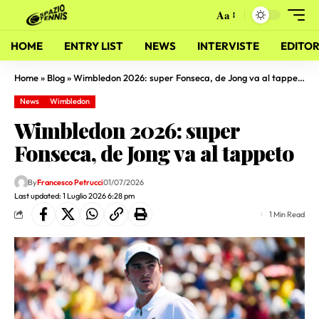
Aa
HOME
ENTRY LIST
NEWS
INTERVISTE
EDITOR
Home
»
Blog
»
Wimbledon 2026: super Fonseca, de Jong va al tappeto
News
Wimbledon
Wimbledon 2026: super
Fonseca, de Jong va al tappeto
By
Francesco Petrucci
01/07/2026
Last updated: 1 Luglio 2026 6:28 pm
1 Min Read