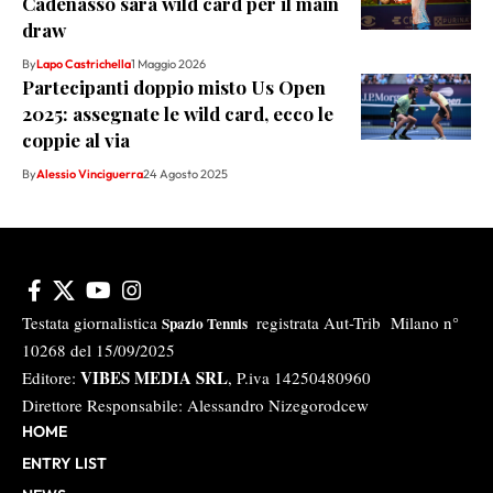
Cadenasso sarà wild card per il main
draw
By
Lapo Castrichella
1 Maggio 2026
Partecipanti doppio misto Us Open
2025: assegnate le wild card, ecco le
coppie al via
By
Alessio Vinciguerra
24 Agosto 2025
Testata giornalistica
registrata Aut-Trib Milano n°
Spazio Tennis
10268 del 15/09/2025
VIBES MEDIA SRL
Editore:
, P.iva 14250480960
Direttore Responsabile: Alessandro Nizegorodcew
HOME
ENTRY LIST