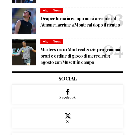
Atp
News
Draper torna in campo ma si arrende ad
Atmane: lacrime a Montreal dopo il rientro
Atp
News
Masters 1000 Montreal 2026: programma,
orari e ordine di gioco di mercoledì 5
agosto con Musetti in campo
SOCIAL
Facebook
X