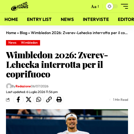
Aa
HOME
ENTRY LIST
NEWS
INTERVISTE
EDITOR
Home
»
Blog
»
Wimbledon 2026: Zverev-Lehecka interrotta per il coprifuoco
News
Wimbledon
Wimbledon 2026: Zverev-
Lehecka interrotta per il
coprifuoco
By
Redazione
06/07/2026
Last updated: 6 Luglio 2026 11:56 pm
1 Min Read