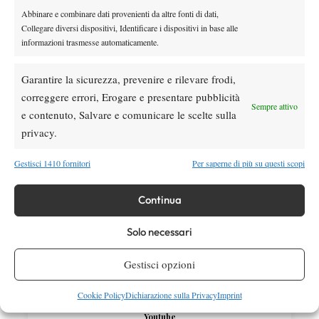
Abbinare e combinare dati provenienti da altre fonti di dati,
News
Collegare diversi dispositivi, Identificare i dispositivi in base alle
Dalle porte dell’eliminazione alla gloria:
informazioni trasmesse automaticamente.
Norrie scrive la sua favola a Montreal,
rimonta folle su de Minaur
Garantire la sicurezza, prevenire e rilevare frodi,
correggere errori, Erogare e presentare pubblicità
SOCIAL
Sempre attivo
e contenuto, Salvare e comunicare le scelte sulla
privacy.
Facebook
Gestisci 1410 fornitori
Per saperne di più su questi scopi
Continua
X
Solo necessari
Instagram
Gestisci opzioni
Cookie Policy
Dichiarazione sulla Privacy
Imprint
Youtube