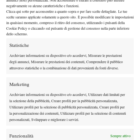
negativamente su alcune caratteristiche e funzioni.
Clicca qui sotto per acconsentire a quanto sopra o per fare scelte dettagliate. Le tue
scelte saranno applicate solamente a questo sito. È possibile modificare le impostazioni
in qualsiasi momento, compreso il ritiro del consenso, utilizzando i pulsanti della
Cookie Policy o cliccando sul pulsante di gestione del consenso nella parte inferiore
dello schermo.
DI TENDENZA
Statistiche
News
Archiviare informazioni su dispositivo e/o accedervi, Misurare le prestazioni
Rusedski sul futuro di Alcaraz: “Non
degli annunci, Misurare le prestazioni dei contenuti, Comprendere il pubblico
giocherà lo US Open, forse non lo vedremo
attraverso statistiche o la combinazione di dati provenienti da fonti diverse.
più nel 2026”
Atp
News
Marketing
Masters 1000 Montreal 2026, Musetti: “Mi
Archiviare informazioni su dispositivo e/o accedervi, Utilizzare dati limitati per
manca ancora la costanza, fa male rivivere
la selezione della pubblicità, Creare profili per la pubblicità personalizzata,
sempre le stesse sensazioni”
Utilizzare profili per la selezione di pubblicità personalizzata, Creare profili per
la personalizzazione dei contenuti, Utilizzare profili per la selezione di contenuti
Atp
News
personalizzati, Sviluppare e migliorare i servizi.
Effetto Montreal: forfait e sorprese
spazzano via la Top 10, Shelton prova a
Funzionalità
resistere
Sempre attivo