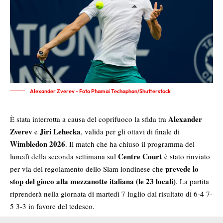
Alexander Zverev - Foto Phamai Techaphan/Shutterstock
Alexander
È stata interrotta a causa del coprifuoco la sfida tra
Zverev
Jiri Lehecka
e
, valida per gli ottavi di finale di
Wimbledon 2026
. Il match che ha chiuso il programma del
Centre Court
lunedì della seconda settimana sul
è stato rinviato
prevede lo
per via del regolamento dello Slam londinese che
stop del gioco alla mezzanotte italiana
(le 23 locali)
. La partita
riprenderà nella giornata di martedì 7 luglio dal risultato di 6-4 7-
5 3-3 in favore del tedesco.