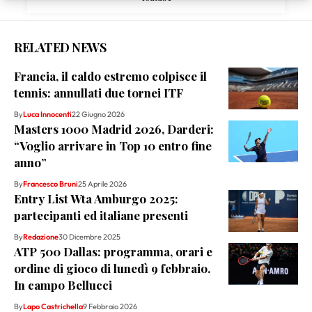
RELATED NEWS
Francia, il caldo estremo colpisce il
tennis: annullati due tornei ITF
By
Luca Innocenti
22 Giugno 2026
Masters 1000 Madrid 2026, Darderi:
“Voglio arrivare in Top 10 entro fine
anno”
By
Francesco Bruni
25 Aprile 2026
Entry List Wta Amburgo 2025:
partecipanti ed italiane presenti
By
Redazione
30 Dicembre 2025
ATP 500 Dallas: programma, orari e
ordine di gioco di lunedì 9 febbraio.
In campo Bellucci
By
Lapo Castrichella
9 Febbraio 2026