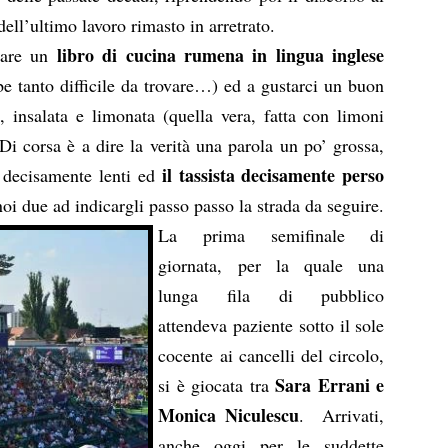
ll’ultimo lavoro rimasto in arretrato.
libro di cucina rumena in lingua inglese
rare un
 tanto difficile da trovare…) ed a gustarci un buon
o
, insalata e limonata (quella vera, fatta con limoni
 Di corsa è a dire la verità una parola un po’ grossa,
il tassista decisamente perso
i decisamente lenti ed
noi due ad indicargli passo passo la strada da seguire.
La prima semifinale di
giornata, per la quale una
lunga fila di pubblico
attendeva paziente sotto il sole
cocente ai cancelli del circolo,
Sara Errani e
si è giocata tra
Monica Niculescu
. Arrivati,
anche oggi per le suddette