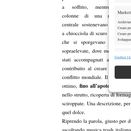
a soffitto, mentre le
Market
colonne di una navata
Archiviare
centrale sostenevano scale
Creare pro
a chiocciola di scuro legno mas
Creare pro
Sviluppare
che si sporgevano su questo
sopraelevate, dove molti altri t
Funzion
Gestisci 141
stati accompagnati al posto e
Abbinare e
contribuito al creare un’atmos
Identifica
conflitto mondiale. Il cibo, co
fino all’apoteosi che è
ottimo,
Garanti
Erogare
nello strutto, ricoperta di forma
scelte 
sciroppate. Una descrizione, per
quel dolce.
Riprendo la parola, giusto per di
ascoltando musica trash italiana