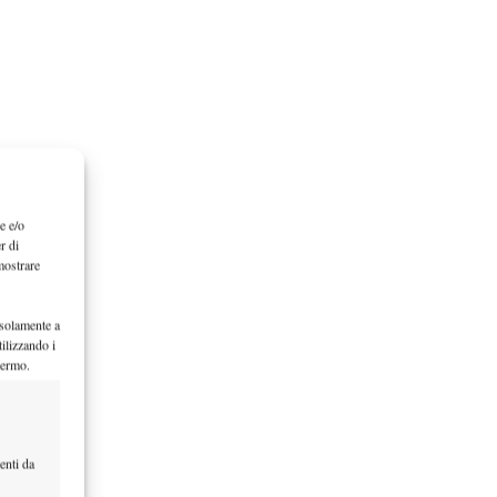
e e/o
r di
mostrare
 solamente a
ilizzando i
hermo.
enti da