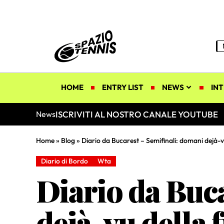
HOME
ENTRY LIST
NEWS
INT
ISCRIVITI AL NOSTRO CANALE YOUTUBE
News
Home
»
Blog
»
Diario da Bucarest – Semifinali: domani dejà-vu
Diario di Bordo
Wta
Diario da Buc
dejà-vu della f