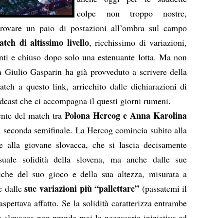
colpe non troppo nostre,
trovare un paio di postazioni all’ombra sul campo
tch di altissimo livello
, ricchissimo di variazioni,
enti e chiuso dopo solo una estenuante lotta. Ma non
ga Giulio Gasparin ha già provveduto a scrivere della
match
a questo link
, arricchito dalle dichiarazioni di
odcast che ci accompagna il questi giorni rumeni.
Polona Hercog e Anna Karolina
ente del match tra
la seconda semifinale. La Hercog comincia subito alla
 alla giovane slovacca, che si lascia decisamente
suale solidità della slovena, ma anche dalle sue
iche del suo gioco e della sua altezza, misurata a
sue variazioni più “pallettare”
e dalle
(passatemi il
spettava affatto. Se la solidità caratterizza entrambe
la slovacca non prende mai la necessaria iniziativa ed