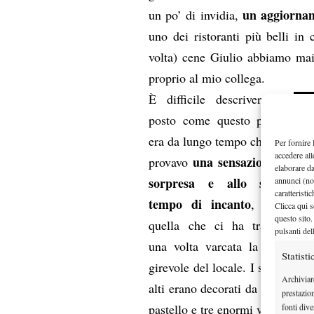
un aggiornam
un po’ di invidia,
uno dei ristoranti più belli i
volta) cene Giulio abbiamo ma
proprio al mio collega.
È difficile descrivere un
posto come questo poiché
era da lungo tempo che non
Per fornire 
accedere all
una sensazione di
provavo
elaborare d
sorpresa e allo stesso
annunci (no
caratteristi
tempo di incanto
, come
Clicca qui s
questo sito.
quella che ci ha travolto
pulsanti del
una volta varcata la porta
Statisti
girevole del locale. I soffitti
Archiviar
alti erano decorati da colori
prestazio
pastello e tre enormi vetrate
fonti dive