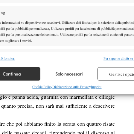
ing
 informazioni su dispositivo e/o accedervi, Utilizzare dati limitati per la selezione della pubblici
fili per la pubblicità personalizzata, Utilizzare profili per la selezione di pubblicità personalizzat
sello per giungere a delle terrazze, sempre in legno,
fili per la personalizzazione dei contenuti, Utilizzare profili per la selezione di contenuti persona
 e migliorare i servizi.
 spazio centrale, prima di rientrare in stanze
avoli erano celati alla vista. Il valzer con cui siamo
alità
Semp
0 fornitori
Per saperne di più su
 che poi ha allietato l’intera serata non ha che
 combinare dati provenienti da altre fonti di dati, Collegare diversi dispositivi,
fera che credevo perduta con lo scoppio del primo
re i dispositivi in base alle informazioni trasmesse automaticamente.
Continua
Solo necessari
Gestisci opzi
me se non bastasse, è stato poi abbondante e più che
 stata il dessert
. Una ciambella perfettamente fritta
re la sicurezza, prevenire e rilevare frodi, correggere errori,
Cookie Policy
Dichiarazione sulla Privacy
Imprint
 e presentare pubblicità e contenuto, Salvare e comunicare le
Semp
ggio e panna acida, guarnita con marmellata e ciliegie
sulla privacy.
 quanto precisa, non sarà mai sufficiente a descrivere
re che poi abbiamo finito la serata con quattro risate
 delle passate decadi, riprendendo poi il discorso al