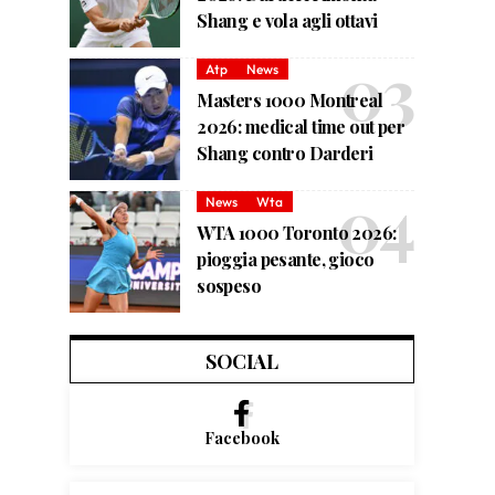
Shang e vola agli ottavi
Atp
News
Masters 1000 Montreal
2026: medical time out per
Shang contro Darderi
News
Wta
WTA 1000 Toronto 2026:
pioggia pesante, gioco
sospeso
SOCIAL
Facebook