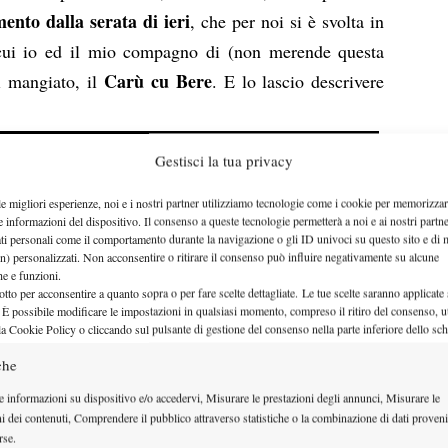
ento dalla serata di ieri
, che per noi si è svolta in
n cui io ed il mio compagno di (non merende questa
Carù cu Bere
i mangiato, il
. E lo lascio descrivere
Gestisci la tua privacy
le migliori esperienze, noi e i nostri partner utilizziamo tecnologie come i cookie per memorizzar
e informazioni del dispositivo. Il consenso a queste tecnologie permetterà a noi e ai nostri partne
ati personali come il comportamento durante la navigazione o gli ID univoci su questo sito e di 
n) personalizzati. Non acconsentire o ritirare il consenso può influire negativamente su alcune
che e funzioni.
otto per acconsentire a quanto sopra o per fare scelte dettagliate. Le tue scelte saranno applicate
 È possibile modificare le impostazioni in qualsiasi momento, compreso il ritiro del consenso, ut
la Cookie Policy o cliccando sul pulsante di gestione del consenso nella parte inferiore dello sc
che
e informazioni su dispositivo e/o accedervi, Misurare le prestazioni degli annunci, Misurare le
ni dei contenuti, Comprendere il pubblico attraverso statistiche o la combinazione di dati proveni
rse.