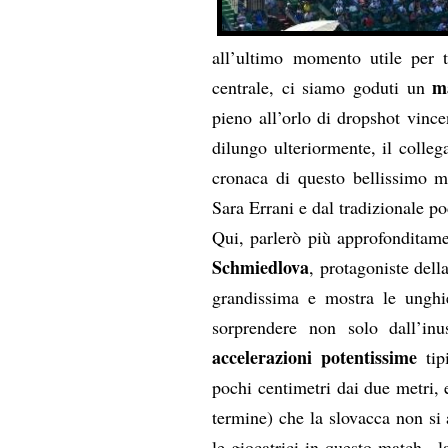
all’ultimo momento utile per 
ma
centrale, ci siamo goduti un
pieno all’orlo di dropshot vinc
dilungo ulteriormente, il colle
cronaca di questo bellissimo 
Sara Errani e dal tradizionale p
Qui, parlerò più approfonditam
Schmiedlova
, protagoniste del
grandissima e mostra le unghie
sorprendere non solo dall’inu
accelerazioni potentissime
tip
pochi centimetri dai due metri, 
termine) che la slovacca non si a
le giocatrici in questo match , 