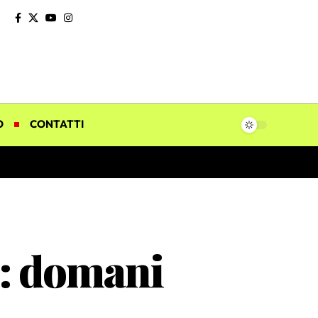
O
CONTATTI
i: domani