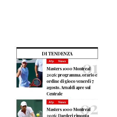
DI TENDENZA
Atp
News
Masters 1000 Montreal
2026: programma, orario e
ordine di gioco venerdì 7
agosto. Arnaldi apre sul
Centrale
Atp
News
Masters 1000 Montreal
2026: Darderi rimonta