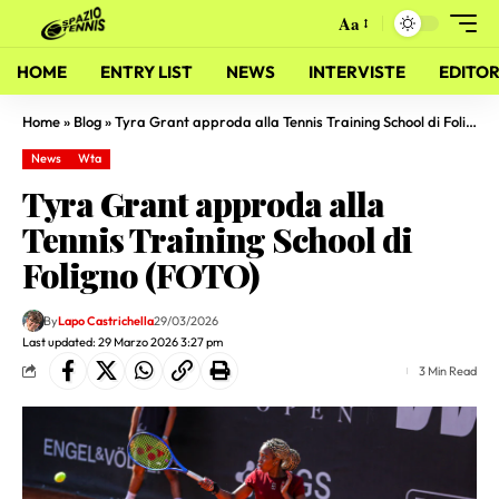
Aa
HOME
ENTRY LIST
NEWS
INTERVISTE
EDITOR
Home
»
Blog
»
Tyra Grant approda alla Tennis Training School di Foligno (FOTO)
News
Wta
Tyra Grant approda alla
Tennis Training School di
Foligno (FOTO)
By
Lapo Castrichella
29/03/2026
Last updated: 29 Marzo 2026 3:27 pm
3 Min Read