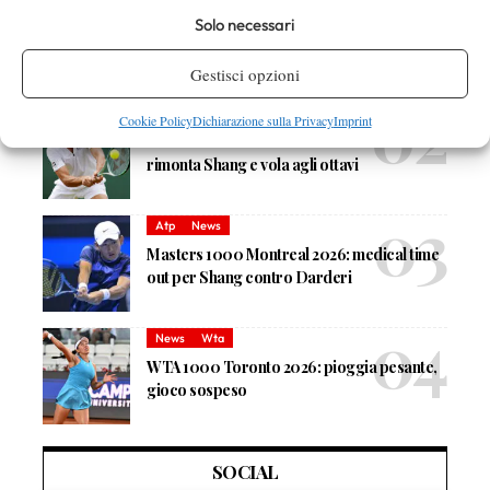
Solo necessari
Masters 1000 Montreal 2026: programma,
orario e ordine di gioco venerdì 7 agosto.
Gestisci opzioni
Arnaldi apre sul Centrale
Atp
News
Cookie Policy
Dichiarazione sulla Privacy
Imprint
Masters 1000 Montreal 2026: Darderi
rimonta Shang e vola agli ottavi
Atp
News
Masters 1000 Montreal 2026: medical time
out per Shang contro Darderi
News
Wta
WTA 1000 Toronto 2026: pioggia pesante,
gioco sospeso
SOCIAL