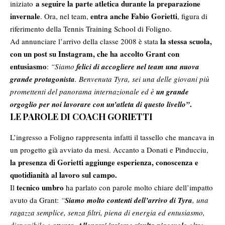
a seguire la parte atletica durante la preparazione
iniziato
invernale
entra anche Fabio Gorietti
. Ora, nel team,
, figura di
riferimento della Tennis Training School di Foligno.
la stessa scuola,
Ad annunciare l’arrivo della classe 2008 è stata
con un post su Instagram, che ha accolto Grant con
entusiasmo
:
“Siamo
felici di accogliere nel team una nuova
grande protagonista
. Benvenuta Tyra, sei una delle giovani più
promettenti del panorama internazionale ed è
un grande
.
orgoglio per noi lavorare con un’atleta di questo livello”
LE PAROLE DI COACH GORIETTI
L’ingresso a Foligno rappresenta infatti il tassello che mancava in
un progetto già avviato da mesi. Accanto a Donati e Pinducciu,
la presenza di Gorietti aggiunge esperienza, conoscenza e
quotidianità al lavoro sul campo.
tecnico umbro
Il
ha parlato con parole molto chiare dell’impatto
avuto da Grant:
“
Siamo molto contenti dell’arrivo di Tyra
, una
ragazza semplice, senza filtri, piena di energia ed entusiasmo,