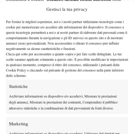
disponibile e attenta.
Allenarsi insieme risulta piacevole
oltre
che
stimolante, viste le sue capacità.
Mi piace molto il fatto che
Gestisci la tua privacy
riesca, allo stesso tempo, a recepire e a dare tanta qualità al
Per fornire le migliori esperienze, noi e i nostri partner utilizziamo tecnologie come i
lavoro: questa è una cosa che sicuramente l’aiuterà a crescere”
.
cookie per memorizzare e/o accedere alle informazioni del dispositivo. Il consenso a
Gorietti
sottolineato anche l’intesa con il resto
Lo stesso
ha poi
queste tecnologie permetterà a noi e ai nostri partner di elaborare dati personali come il
dello staff
:
“Matteo Donati e Massimiliano Pinducciu li conosco
comportamento durante la navigazione o gli ID univoci su questo sito e di mostrare
annunci (non) personalizzati. Non acconsentire o ritirare il consenso può influire
da tantissimo tempo, però
solo ora li sento a stretto contatto
e
negativamente su alcune caratteristiche e funzioni.
scopro che dentro a un
grandissimo valore umano
c’è anche
Clicca qui sotto per acconsentire a quanto sopra o per fare scelte dettagliate. Le tue
scelte saranno applicate solamente a questo sito. È possibile modificare le impostazioni
una
grandissima competenza e passione per questo sport
. Sono
in qualsiasi momento, compreso il ritiro del consenso, utilizzando i pulsanti della
sicuro che
faremo un gran lavoro”
.
Cookie Policy o cliccando sul pulsante di gestione del consenso nella parte inferiore
Tyra Grant
Per
si apre dunque una nuova fase, forse la più
dello schermo.
strutturata da quando ha intrapreso il percorso con il tricolore
Statistiche
team azzurro
accanto al nome. Dopo aver fatto parte del
Archiviare informazioni su dispositivo e/o accedervi, Misurare le prestazioni
campione del mondo in Billie Jean King Cup nel 2025.
La
degli annunci, Misurare le prestazioni dei contenuti, Comprendere il pubblico
presente anche nel tie di qualificazione
diciottenne sarà infatti
attraverso statistiche o la combinazione di dati provenienti da fonti diverse.
tra Italia e Giappone
in programma a Velletri il 10 e l’11 aprile,
ulteriore conferma della fiducia che il movimento ripone in lei.
Marketing
Archiviare informazioni su dispositivo e/o accedervi, Utilizzare dati limitati per