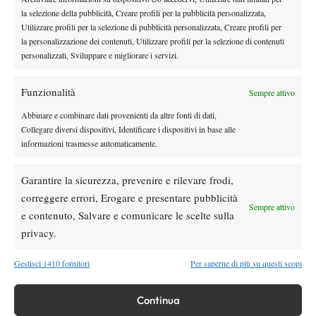
la selezione della pubblicità, Creare profili per la pubblicità personalizzata,
Utilizzare profili per la selezione di pubblicità personalizzata, Creare profili per
la personalizzazione dei contenuti, Utilizzare profili per la selezione di contenuti
personalizzati, Sviluppare e migliorare i servizi.
Fai clic su "Accetto" per abilitare Instagram
Funzionalità
Sempre attivo
Cookie Policy
Abbinare e combinare dati provenienti da altre fonti di dati,
Accetto
Collegare diversi dispositivi, Identificare i dispositivi in base alle
informazioni trasmesse automaticamente.
Un post condiviso da Tennis Training School (@tennis_training_foligno)
Garantire la sicurezza, prevenire e rilevare frodi,
correggere errori, Erogare e presentare pubblicità
Sempre attivo
e contenuto, Salvare e comunicare le scelte sulla
privacy.
Gestisci 1410 fornitori
Per saperne di più su questi scopi
DI TENDENZA
Continua
Atp
News