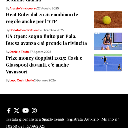
By
Alessio Vinciguerra
27 Agosto 2025
Heat Rule: dal 2026 cambiano le
regole anche per l’ATP
By
Donato Boccadifuoco
16 Dicembre 2025
US Open: sogno finito per Eala,
Bucsa avanza e si prende la rivincita
By
Daniele Testai
27 Agosto 2025
Prize money doppisti 2025: Cash e
Glasspool davanti, c’è anche
Vavassori
By
Lapo Castrichella
2 Gennaio 2026
Testata giornalistica
registrata Aut-Trib Milano n°
Spazio Tennis
10268 del 15/09/2025