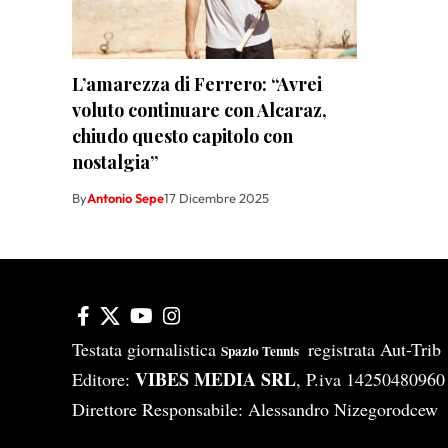
L’amarezza di Ferrero: “Avrei
voluto continuare con Alcaraz,
chiudo questo capitolo con
nostalgia”
By
Antonio Sepe
17 Dicembre 2025
Testata giornalistica
registrata Aut-Tri
Spazio Tennis
VIBES MEDIA SRL
Editore:
, P.iva 14250480960
Direttore Responsabile: Alessandro Nizegorodcew