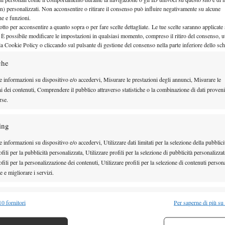
n) personalizzati. Non acconsentire o ritirare il consenso può influire negativamente su alcune
che e funzioni.
otto per acconsentire a quanto sopra o per fare scelte dettagliate. Le tue scelte saranno applicate
 È possibile modificare le impostazioni in qualsiasi momento, compreso il ritiro del consenso, ut
la Cookie Policy o cliccando sul pulsante di gestione del consenso nella parte inferiore dello sc
che
e informazioni su dispositivo e/o accedervi, Misurare le prestazioni degli annunci, Misurare le
ni dei contenuti, Comprendere il pubblico attraverso statistiche o la combinazione di dati proveni
rse.
ing
 informazioni su dispositivo e/o accedervi, Utilizzare dati limitati per la selezione della pubblici
febbraio
fili per la pubblicità personalizzata, Utilizzare profili per la selezione di pubblicità personalizzat
fili per la personalizzazione dei contenuti, Utilizzare profili per la selezione di contenuti persona
 e migliorare i servizi.
(WC) Trevisan
hang vs
 Avanesyan
alità
Semp
0 fornitori
Per saperne di più su
 combinare dati provenienti da altre fonti di dati, Collegare diversi dispositivi,
mofeeva vs (7) Carle
re i dispositivi in base alle informazioni trasmesse automaticamente.