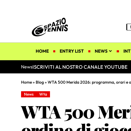
HOME
ENTRY LIST
NEWS
INT
ISCRIVITI AL NOSTRO CANALE YOUTUBE
News
Home
»
Blog
»
WTA 500 Merida 2026: programma, orari e ord
News
Wta
WTA 500 Meri
ordine di gioc