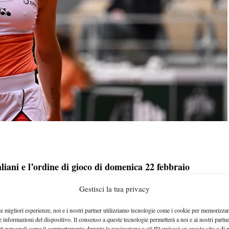
liani e l’ordine di gioco di domenica 22 febbraio
.
Trevisan
Tona
Martina
e Miriana
proveranno ad
Gestisci la tua privacy
timo match ancora da affrontare: la prima se la vedrà
le migliori esperienze, noi e i nostri partner utilizziamo tecnologie come i cookie per memorizzar
Jimenez Kasintseva.
a, invece, ci sarà Victoria
e informazioni del dispositivo. Il consenso a queste tecnologie permetterà a noi e ai nostri partne
ati personali come il comportamento durante la navigazione o gli ID univoci su questo sito e di 