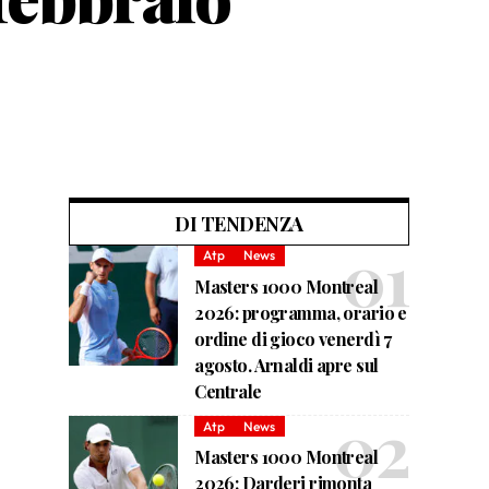
DI TENDENZA
Atp
News
Masters 1000 Montreal
2026: programma, orario e
ordine di gioco venerdì 7
agosto. Arnaldi apre sul
Centrale
Atp
News
Masters 1000 Montreal
2026: Darderi rimonta