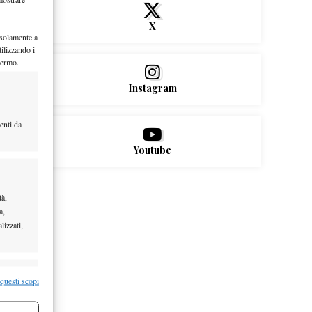
X
 solamente a
ilizzando i
hermo.
Instagram
enti da
Youtube
tà,
a,
lizzati,
re attivo
 questi scopi