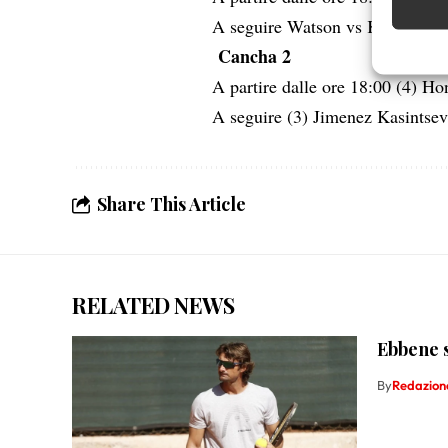
A seguire Watson vs Karatanch
Garanti
Cancha 2
Erogare
A partire dalle ore 18:00 (4) Ho
scelte 
A seguire (3) Jimenez Kasintse
Share This Article
RELATED NEWS
Ebbene s
By
Redazion