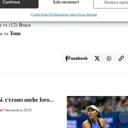
Continua
Solo necessari
Gestisci opzi
eva
re la sicurezza, prevenire e rilevare frodi, correggere errori,
Cookie Policy
Dichiarazione sulla Privacy
Imprint
 e presentare pubblicità e contenuto, Salvare e comunicare le
Semp
n vs (12) Brace
sulla privacy.
Tona
va vs
Facebook
i, c’erano anche loro…
e
11 Novembre 2013