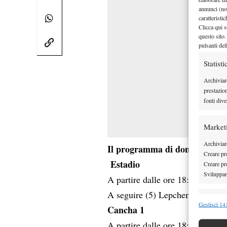
annunci (no
caratteristi
Clicca qui s
questo sito.
pulsanti del
Statisti
Archiviar
prestazio
fonti dive
Market
Archiviare
Il programma di domenica 22 
Creare pro
Estadio
Creare pro
Sviluppare
A partire dalle ore 18:00 (1) Z
A seguire (5) Lepchenko vs (8)
Funzion
Gestisci 141
Cancha 1
Abbinare e
A partire dalle ore 18:00 (6) Ti
Identifica