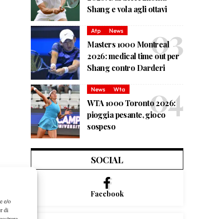
Shang e vola agli ottavi
Atp
News
Masters 1000 Montreal
2026: medical time out per
Shang contro Darderi
News
Wta
WTA 1000 Toronto 2026:
pioggia pesante, gioco
sospeso
SOCIAL
Facebook
e e/o
r di
mostrare