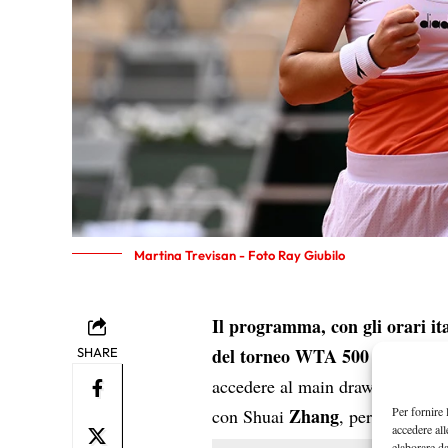
Martina Trevisan - Foto Ray Giubilo
Il programma, con gli orari ita
del torneo WTA 500 di Merida
SHARE
accedere al main draw con un ul
Per fornire 
Zhang
con Shuai
, per la second
accedere all
elaborare d