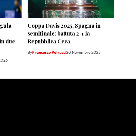
egula
Coppa Davis 2025, Spagna in
semifinale: battuta 2-1 la
in due
Repubblica Ceca
By
Francesco Petrucci
20 Novembre 2025
2026