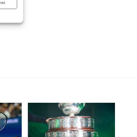
oni
re attivo