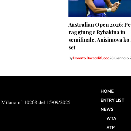
Australian Open 2026: P
raggiunge Rybakina in
semifinale, Anisimova ko 
set
By
Donato Boccadifuoco
28 Gennaio 
HOME
ENTRY LIST
b Milano n° 10268 del 15/09/2025
NEWS
WTA
ATP