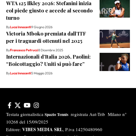
WTA 125 Ilkley 2026: Stefanini inizia
col piede giusto e accede al secondo
turno
By
Luca Innocenti
9 Giugno 2026
Victoria Mboko premiata dall’ITF
per i traguardi ottenuti nel 2025
By
Francesco Petrucci
8 Dicembre 2025
Internazionali d’Italia 2026, Paolini:
“Boicottaggio? Uniti si può fare”
By
Luca Innocenti
5 Maggio 2026
Testata giornalistica
registrata Aut-Trib Milano n°
Spazio Tennis
10268 del 15/09/2025
VIBES MEDIA SRL
Editore:
, P.iva 14250480960