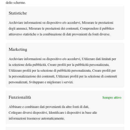
dello schermo.
punteggio di 6-2 2-6 10-8 contro il duo ucraino
Kichenok/Savchuk.
Statistiche
Daria Kasatkina (220 pt.).
Settimana di pausa per Daria che
Archiviare informazioni su dispositivo e/o accedervi, Misurare le prestazioni
degli annunci, Misurare le prestazioni dei contenuti, Comprendere il pubblico
ha deciso di saltare il weekend di Fed Cup per prepararsi al
attraverso statistiche o la combinazione di dati provenienti da fonti diverse.
meglio al torneo di Doha.
Dalma Galfi (216 pt.).
Continua il pessimo feeling con la Fed
Marketing
Cup per l’ungherese che non riesce ad incidere nei match
Archiviare informazioni su dispositivo e/o accedervi, Utilizzare dati limitati per
decisivi nel girone B contro la Croazia (solo due giochi vinti con
la selezione della pubblicità, Creare profili per la pubblicità personalizzata,
Donna Vekic e doppio perso in coppia con Timea Babos) e
Utilizzare profili per la selezione di pubblicità personalizzata, Creare profili per
conquista, con tantissima fatica, la prima vittoria in nazionale in
la personalizzazione dei contenuti, Utilizzare profili per la selezione di contenuti
personalizzati, Sviluppare e migliorare i servizi.
singolo, battendo per 7-5 al terzo set la bosniaca Simic.
Tamara Zidansek (208 pt.).
Dopo la sconfitta nelle
Funzionalità
Sempre attivo
qualificazioni degli Australian Open, la trasferta australiana non
Abbinare e combinare dati provenienti da altre fonti di dati,
si è fermata per la slovena. Raggiunti i quarti di finale nel 60 mila
Collegare diversi dispositivi, Identificare i dispositivi in base alle
dollari di Burnie (sconfitta dalla vincitrice Muhammad), si è
informazioni trasmesse automaticamente.
spinta in finale nel torneo dallo stesso montepremi di Launceston
eliminando Naydenova, Bouzkova, Dunne, Krejcikova e