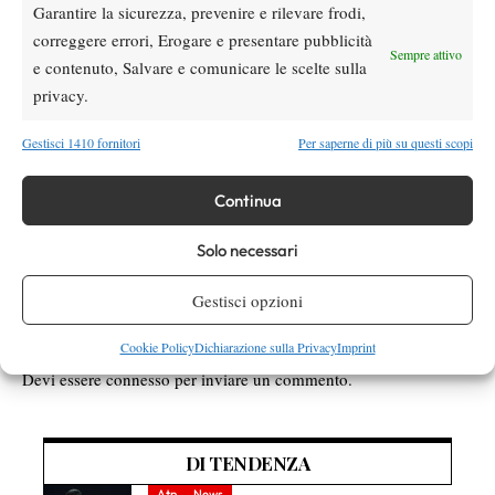
Garantire la sicurezza, prevenire e rilevare frodi,
arrendendosi soltanto a un’altra americana da tener d’occhio,
correggere errori, Erogare e presentare pubblicità
Jamie Loeb.
Sempre attivo
e contenuto, Salvare e comunicare le scelte sulla
privacy.
Gestisci 1410 fornitori
Per saperne di più su questi scopi
TAGGED:
Ana Konjuh
Ashleigh Barty
Daria Kasatkina
Jelena Ostapenko
Katerina Siniakova
Natalia Vikhlyantseva
Continua
Solo necessari
Gestisci opzioni
Cookie Policy
Dichiarazione sulla Privacy
Imprint
Nessun commento
Devi essere
connesso
per inviare un commento.
DI TENDENZA
Atp
News