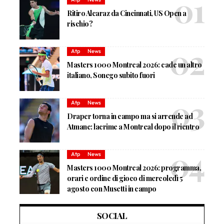
Ritiro Alcaraz da Cincinnati, US Open a
rischio?
Atp
News
Masters 1000 Montreal 2026: cade un altro
italiano, Sonego subito fuori
Atp
News
Draper torna in campo ma si arrende ad
Atmane: lacrime a Montreal dopo il rientro
Atp
News
Masters 1000 Montreal 2026: programma,
orari e ordine di gioco di mercoledì 5
agosto con Musetti in campo
SOCIAL