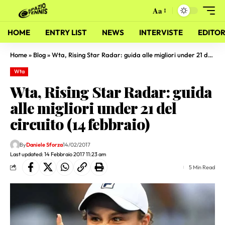
Aa
HOME
ENTRY LIST
NEWS
INTERVISTE
EDITOR
Home
»
Blog
»
Wta, Rising Star Radar: guida alle migliori under 21 del circuito (14 febbraio)
Wta
Wta, Rising Star Radar: guida
alle migliori under 21 del
circuito (14 febbraio)
By
Daniele Sforza
14/02/2017
Last updated: 14 Febbraio 2017 11:23 am
5 Min Read