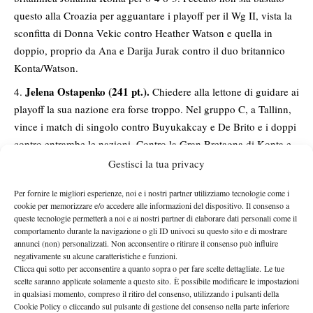
questo alla Croazia per agguantare i playoff per il Wg II, vista la
sconfitta di Donna Vekic contro Heather Watson e quella in
doppio, proprio da Ana e Darija Jurak contro il duo britannico
Konta/Watson.
Jelena Ostapenko (241 pt.).
Chiedere alla lettone di guidare ai
playoff la sua nazione era forse troppo. Nel gruppo C, a Tallinn,
vince i match di singolo contro Buyukakcay e De Brito e i doppi
contro entrambe le nazioni. Contro la Gran Bretagna di Konta e
Watson serviva il miracolo che puntualmente non è arrivato,
Gestisci la tua privacy
raccogliendo 5 giochi contro la Konta e perdendo la contesa con
Per fornire le migliori esperienze, noi e i nostri partner utilizziamo tecnologie come i
un secco 3-0.
cookie per memorizzare e/o accedere alle informazioni del dispositivo. Il consenso a
queste tecnologie permetterà a noi e ai nostri partner di elaborare dati personali come il
Ashleigh Barty (234 pt.).
Non male il rientro in nazionale per
comportamento durante la navigazione o gli ID univoci su questo sito e di mostrare
la tennista australiana che a Kharkiv conquista il primo set contro
annunci (non) personalizzati. Non acconsentire o ritirare il consenso può influire
Elina Svitolina, prima di arrendersi per 6-1 6-2 nei seguenti.
negativamente su alcune caratteristiche e funzioni.
Clicca qui sotto per acconsentire a quanto sopra o per fare scelte dettagliate. Le tue
Daria Gavrilova non le da una mano e quindi la contesa è chiusa
scelte saranno applicate solamente a questo sito. È possibile modificare le impostazioni
dopo i primi 3 match ma nel doppio, sua specialità, con la storica
in qualsiasi momento, compreso il ritiro del consenso, utilizzando i pulsanti della
Cookie Policy o cliccando sul pulsante di gestione del consenso nella parte inferiore
partner Casey Dellacqua, si prende il punto della bandiera con il