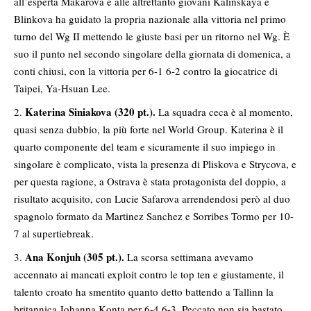
all’esperta Makarova e alle altrettanto giovani Kalinskaya e
Blinkova ha guidato la propria nazionale alla vittoria nel primo
turno del Wg II mettendo le giuste basi per un ritorno nel Wg. È
suo il punto nel secondo singolare della giornata di domenica, a
conti chiusi, con la vittoria per 6-1 6-2 contro la giocatrice di
Taipei, Ya-Hsuan Lee.
Katerina Siniakova (320 pt.).
La squadra ceca è al momento,
quasi senza dubbio, la più forte nel World Group. Katerina è il
quarto componente del team e sicuramente il suo impiego in
singolare è complicato, vista la presenza di Pliskova e Strycova, e
per questa ragione, a Ostrava è stata protagonista del doppio, a
risultato acquisito, con Lucie Safarova arrendendosi però al duo
spagnolo formato da Martinez Sanchez e Sorribes Tormo per 10-
7 al supertiebreak.
Ana Konjuh (305 pt.).
La scorsa settimana avevamo
accennato ai mancati exploit contro le top ten e giustamente, il
talento croato ha smentito quanto detto battendo a Tallinn la
britannica Johanna Konta per 6-4 6-3. Peccato non sia bastato