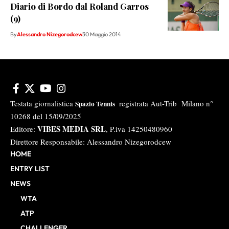
Diario di Bordo dal Roland Garros
(9)
By
Alessandro Nizegorodcew
30 Maggio 2014
Testata giornalistica
registrata Aut-Trib Milano n°
Spazio Tennis
10268 del 15/09/2025
VIBES MEDIA SRL
Editore:
, P.iva 14250480960
Direttore Responsabile: Alessandro Nizegorodcew
HOME
ENTRY LIST
NEWS
WTA
ATP
CHALLENGER