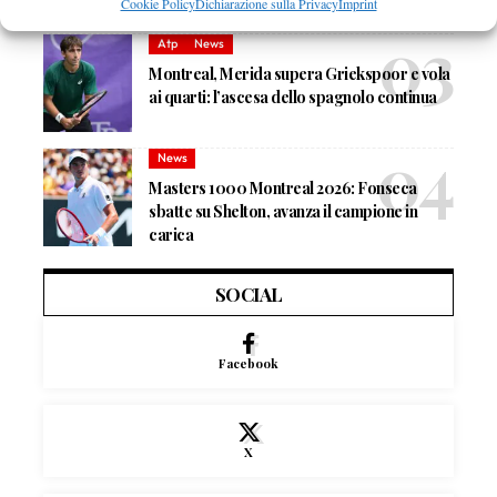
Cookie Policy
Dichiarazione sulla Privacy
Imprint
Atp
News
Montreal, Merida supera Griekspoor e vola
ai quarti: l’ascesa dello spagnolo continua
News
Masters 1000 Montreal 2026: Fonseca
sbatte su Shelton, avanza il campione in
carica
SOCIAL
Facebook
X