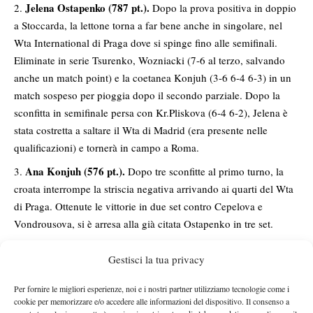
Jelena Ostapenko (787 pt.).
Dopo la prova positiva in doppio
a Stoccarda, la lettone torna a far bene anche in singolare, nel
Wta International di Praga dove si spinge fino alle semifinali.
Eliminate in serie Tsurenko, Wozniacki (7-6 al terzo, salvando
anche un match point) e la coetanea Konjuh (3-6 6-4 6-3) in un
match sospeso per pioggia dopo il secondo parziale. Dopo la
sconfitta in semifinale persa con Kr.Pliskova (6-4 6-2), Jelena è
stata costretta a saltare il Wta di Madrid (era presente nelle
qualificazioni) e tornerà in campo a Roma.
Ana Konjuh (576 pt.).
Dopo tre sconfitte al primo turno, la
croata interrompe la striscia negativa arrivando ai quarti del Wta
di Praga. Ottenute le vittorie in due set contro Cepelova e
Vondrousova, si è arresa alla già citata Ostapenko in tre set.
Ashleigh Barty (567 pt.).
Settimana di pausa per l’australiana.
Gestisci la tua privacy
Natalia Vikhlyantseva (535 pt.).
Vorremmo vedere la russa
giocare sempre nel modo in cui ha disputato le prime 4 partite
Per fornire le migliori esperienze, noi e i nostri partner utilizziamo tecnologie come i
cookie per memorizzare e/o accedere alle informazioni del dispositivo. Il consenso a
del Wta di Praga. Partita dalle qualificazioni, ha asfaltato Piter,