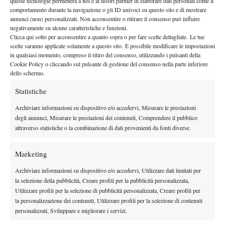
queste tecnologie permetterà a noi e ai nostri partner di elaborare dati personali come il
Smitkova, Duque-Marino e Golubic prima di lasciare il passo
comportamento durante la navigazione o gli ID univoci su questo sito e di mostrare
annunci (non) personalizzati. Non acconsentire o ritirare il consenso può influire
subendo la rimonta di Katerina Siniakova.
negativamente su alcune caratteristiche e funzioni.
Marketa Vondrousova (495 pt.).
Continua il buon momento
Clicca qui sotto per acconsentire a quanto sopra o per fare scelte dettagliate. Le tue
scelte saranno applicate solamente a questo sito. È possibile modificare le impostazioni
della ceca che si affaccia nel circuito Wta giocando il torneo di
in qualsiasi momento, compreso il ritiro del consenso, utilizzando i pulsanti della
Praga. Riesce la rimonta contro Carina Witthoeft (6-7 7-5 6-2)
Cookie Policy o cliccando sul pulsante di gestione del consenso nella parte inferiore
dello schermo.
mentre non basta quella contro Ana Konjuh, visto che si arrende
con il punteggio di 6-4 7-6.
Statistiche
Katerina Siniakova (487 pt.).
è una buona settimana quella
Archiviare informazioni su dispositivo e/o accedervi, Misurare le prestazioni
della ceca che nel torneo di casa si spinge fino ai quarti di finale
degli annunci, Misurare le prestazioni dei contenuti, Comprendere il pubblico
attraverso statistiche o la combinazione di dati provenienti da fonti diverse.
in singolare e in finale in doppio. Eliminate Kovinic (6-2 4-6 6-2)
e Vikhlyantseva (4-6 6-4 6-4), la ceca si arrende nel derby con la
Marketing
Strycova con il punteggio di 6-3 5-7 6-3.
Archiviare informazioni su dispositivo e/o accedervi, Utilizzare dati limitati per
Catherine Bellis (434 pt.).
Dopo un mese di assenza, Cici
la selezione della pubblicità, Creare profili per la pubblicità personalizzata,
torna sui campi di un Wta, a Rabat. Dopo le vittorie in tre set,
Utilizzare profili per la selezione di pubblicità personalizzata, Creare profili per
entrambe 7-5 al terzo set contro Hibino e Bacsinszky, la
la personalizzazione dei contenuti, Utilizzare profili per la selezione di contenuti
statunitense arriva scarica al derby con la Lepchenko cedendo
personalizzati, Sviluppare e migliorare i servizi.
con il punteggio di 6-3 6-2.