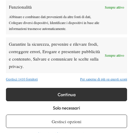
Funzionalità
Sempre attivo
Abbinare e combinare dati provenienti da altre fonti di dati,
Collegare diversi dispositivi, Identificare i dispositivi in base alle
informazioni trasmesse automaticamente.
Garantire la sicurezza, prevenire e rilevare frodi,
Nessun commento
correggere errori, Erogare e presentare pubblicità
Devi essere
connesso
per inviare un commento.
Sempre attivo
e contenuto, Salvare e comunicare le scelte sulla
privacy.
DI TENDENZA
Gestisci 1410 fornitori
Per saperne di più su questi scopi
Atp
News
Sinner, 84 settimane da numero 1 ATP:
Continua
avvicinato ancora Agassi
Solo necessari
Atp
News
Gestisci opzioni
Montreal, Mensik ai quarti: battuto Van de
Zandschulp, ora Shelton