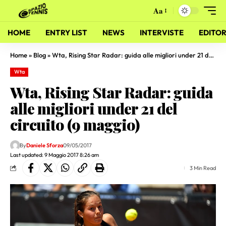
Aa
HOME
ENTRY LIST
NEWS
INTERVISTE
EDITOR
Home
»
Blog
»
Wta, Rising Star Radar: guida alle migliori under 21 del circuito (9 maggio)
Wta
Wta, Rising Star Radar: guida
alle migliori under 21 del
circuito (9 maggio)
By
Daniele Sforza
09/05/2017
Last updated: 9 Maggio 2017 8:26 am
3 Min Read