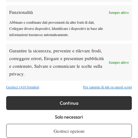
Funzionalità
Sempre attivo
Abbinare e combinare dati provenienti da altre fonti di dati,
TAGGED:
Primo Piano
Collegare diversi dispositivi, Identificare i dispositivi in base alle
informazioni trasmesse automaticamente.
Garantire la sicurezza, prevenire e rilevare frodi,
correggere errori, Erogare e presentare pubblicità
Sempre attivo
e contenuto, Salvare e comunicare le scelte sulla
DI TENDENZA
privacy.
News
Gestisci 1410 fornitori
Per saperne di più su questi scopi
Dalle porte dell’eliminazione alla gloria:
Norrie scrive la sua favola a Montreal,
rimonta folle su de Minaur
Continua
News
Wta
Solo necessari
Paolini salta il WTA 1000 di Cincinnati, non
difenderà la finale del 2025
Gestisci opzioni