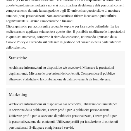
queste tecnologie permetterà a noi e ai nostri partner di elaborare dati personali come il
Vienna (ATP 500), 20 – 26 ottobre
comportamento durante la navigazione o gli ID univoci su questo sito e di mostrare
annunci (non) personalizzati. Non acconsentire o ritirare il consenso può influire
negativamente su alcune caratteristiche e funzioni.
Paris Masters (Masters 1000), 27 ottobre – 2 novembre
Clicca qui sotto per acconsentire a quanto sopra o per fare scelte dettagliate. Le tue
scelte saranno applicate solamente a questo sito. È possibile modificare le impostazioni
in qualsiasi momento, compreso il ritiro del consenso, utilizzando i pulsanti della
Nitto ATP Finals (Torino), 9 – 16 novembre
Cookie Policy o cliccando sul pulsante di gestione del consenso nella parte inferiore
dello schermo.
Statistiche
Archiviare informazioni su dispositivo e/o accedervi, Misurare le prestazioni
degli annunci, Misurare le prestazioni dei contenuti, Comprendere il pubblico
attraverso statistiche o la combinazione di dati provenienti da fonti diverse.
Fai clic su "Accetto" per abilitare Instagram
Cookie Policy
Marketing
Accetto
Archiviare informazioni su dispositivo e/o accedervi, Utilizzare dati limitati per
la selezione della pubblicità, Creare profili per la pubblicità personalizzata,
Un post condiviso da Erste Bank Open (ATP 500) (@erstebankopen)
Utilizzare profili per la selezione di pubblicità personalizzata, Creare profili per
la personalizzazione dei contenuti, Utilizzare profili per la selezione di contenuti
personalizzati, Sviluppare e migliorare i servizi.