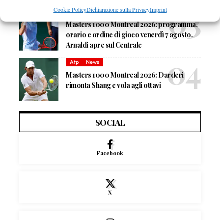
Cookie Policy
Dichiarazione sulla Privacy
Imprint
Atp
News
Masters 1000 Montreal 2026: programma,
orario e ordine di gioco venerdì 7 agosto.
Arnaldi apre sul Centrale
Atp
News
Masters 1000 Montreal 2026: Darderi
rimonta Shang e vola agli ottavi
SOCIAL
Facebook
X