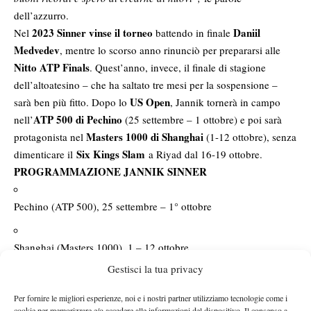
dell’azzurro.
2023 Sinner vinse il torneo
Daniil
Nel
battendo in finale
Medvedev
, mentre lo scorso anno rinunciò per prepararsi alle
Nitto ATP Finals
. Quest’anno, invece, il finale di stagione
dell’altoatesino – che ha saltato tre mesi per la sospensione –
US Open
sarà ben più fitto. Dopo lo
, Jannik tornerà in campo
ATP 500 di Pechino
nell’
(25 settembre – 1 ottobre) e poi sarà
Masters 1000 di Shanghai
protagonista nel
(1-12 ottobre), senza
Six Kings Slam
dimenticare il
a Riyad dal 16-19 ottobre.
PROGRAMMAZIONE JANNIK SINNER
Pechino (ATP 500), 25 settembre – 1° ottobre
Shanghai (Masters 1000), 1 – 12 ottobre
Gestisci la tua privacy
Six Kings Slam (esibizione), 16 – 19 ottobre
Per fornire le migliori esperienze, noi e i nostri partner utilizziamo tecnologie come i
cookie per memorizzare e/o accedere alle informazioni del dispositivo. Il consenso a