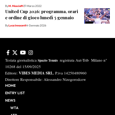
By
M. Mosciatti
31 Marzo 2022
United Cup 2026: programma, orari
e ordine di gioco lunedì 5 gennaio
By
Luca Innocenti
4 Gennaio 2026
Testata giornalistica
registrata Aut-Trib Milano n°
Spazio Tennis
10268 del 15/09/2025
VIBES MEDIA SRL
Editore:
, P.iva 14250480960
Direttore Responsabile: Alessandro Nizegorodcew
HOME
ENTRY LIST
NEWS
WTA