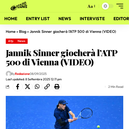
Aa
HOME
ENTRY LIST
NEWS
INTERVISTE
EDITOR
Home
»
Blog
»
Jannik Sinner giocherà l’ATP 500 di Vienna (VIDEO)
Atp
News
Jannik Sinner giocherà l’ATP
500 di Vienna (VIDEO)
By
Redazione
08/09/2025
Last updated: 8 Settembre 2025 12:11 pm
2 Min Read