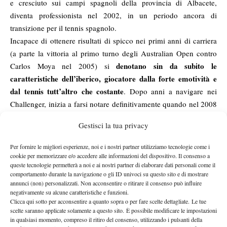
e cresciuto sui campi spagnoli della provincia di Albacete,
diventa professionista nel 2002, in un periodo ancora di
transizione per il tennis spagnolo.
Incapace di ottenere risultati di spicco nei primi anni di carriera
(a parte la vittoria al primo turno degli Australian Open contro
denotano sin da subito le
Carlos Moya nel 2005) si
caratteristiche dell’iberico, giocatore dalla forte emotività e
dal tennis tutt’altro che costante
. Dopo anni a navigare nei
Challenger, inizia a farsi notare definitivamente quando nel 2008
riesce a raggiungere il terzo turno a Wimbledon, risultato
Gestisci la tua privacy
tutt’altro che scontato, soprattutto per uno spagnolo (anche se
Il
quell’anno fu proprio Nadal ad aggiudicarsiil il torneo).
Per fornire le migliori esperienze, noi e i nostri partner utilizziamo tecnologie come i
risultato ottenuto su quei campi, fu un vero e proprio
cookie per memorizzare e/o accedere alle informazioni del dispositivo. Il consenso a
queste tecnologie permetterà a noi e ai nostri partner di elaborare dati personali come il
spartiacque per Garcia-Lopez
, che da quel momento inizierà a
comportamento durante la navigazione o gli ID univoci su questo sito e di mostrare
far parte regolarmente del circuito, collezionando divere vittorie
annunci (non) personalizzati. Non acconsentire o ritirare il consenso può influire
portando a casa il primo trofeo in carriera l’anno dopo
e
,
negativamente su alcune caratteristiche e funzioni.
Clicca qui sotto per acconsentire a quanto sopra o per fare scelte dettagliate. Le tue
sulla terra di Kitzbuhel.
scelte saranno applicate solamente a questo sito. È possibile modificare le impostazioni
la grande capacità di
La fortuna dello spagnolo è passata per
in qualsiasi momento, compreso il ritiro del consenso, utilizzando i pulsanti della