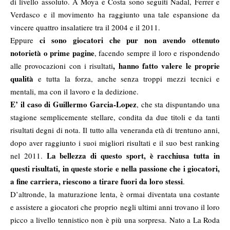
di livello assoluto. A Moya e Costa sono seguiti Nadal, Ferrer e
Verdasco e il movimento ha raggiunto una tale espansione da
vincere quattro insalatiere tra il 2004 e il 2011.
ci sono giocatori che pur non avendo ottenuto
Eppure
notorietà o prime pagine
, facendo sempre il loro e rispondendo
, hanno fatto valere le proprie
alle provocazioni con i risultati
qualità
e tutta la forza, anche senza troppi mezzi tecnici e
mentali, ma con il lavoro e la dedizione.
E’ il caso di Guillermo Garcia-Lopez
, che sta dispuntando una
stagione semplicemente stellare, condita da due titoli e da tanti
risultati degni di nota. Il tutto alla veneranda età di trentuno anni,
dopo aver raggiunto i suoi migliori risultati e il suo best ranking
La bellezza di questo sport, è racchiusa tutta in
nel 2011.
questi risultati, in queste storie e nella passione che i giocatori,
a fine carriera, riescono a tirare fuori da loro stessi
.
D’altronde, la maturazione lenta, è ormai diventata una costante
e assistere a giocatori che proprio negli ultimi anni trovano il loro
picco a livello tennistico non è più una sorpresa. Nato a La Roda