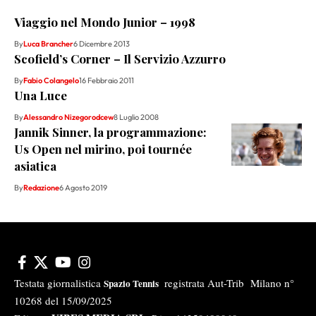
Viaggio nel Mondo Junior – 1998
By
Luca Brancher
6 Dicembre 2013
Scofield’s Corner – Il Servizio Azzurro
By
Fabio Colangelo
16 Febbraio 2011
Una Luce
By
Alessandro Nizegorodcew
8 Luglio 2008
Jannik Sinner, la programmazione:
Us Open nel mirino, poi tournée
asiatica
By
Redazione
6 Agosto 2019
Testata giornalistica
registrata Aut-Trib Milano n°
Spazio Tennis
10268 del 15/09/2025