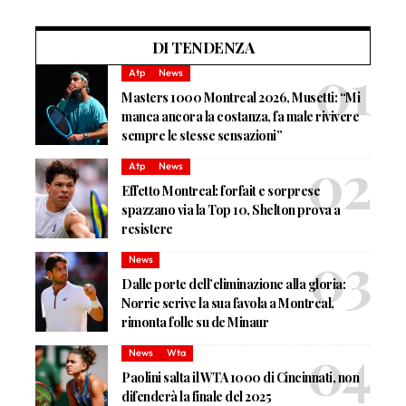
DI TENDENZA
Atp
News
Masters 1000 Montreal 2026, Musetti: “Mi
manca ancora la costanza, fa male rivivere
sempre le stesse sensazioni”
Atp
News
Effetto Montreal: forfait e sorprese
spazzano via la Top 10, Shelton prova a
resistere
News
Dalle porte dell’eliminazione alla gloria:
Norrie scrive la sua favola a Montreal,
rimonta folle su de Minaur
News
Wta
Paolini salta il WTA 1000 di Cincinnati, non
difenderà la finale del 2025