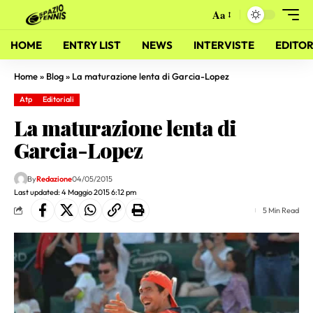
Aa
HOME
ENTRY LIST
NEWS
INTERVISTE
EDITOR
Home
»
Blog
»
La maturazione lenta di Garcia-Lopez
Atp
Editoriali
La maturazione lenta di
Garcia-Lopez
By
Redazione
04/05/2015
Last updated: 4 Maggio 2015 6:12 pm
5 Min Read