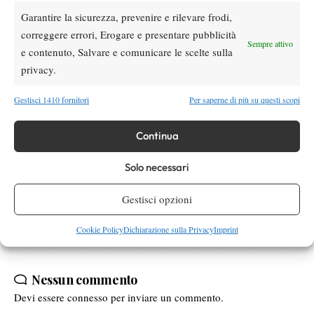
più naturale dello spagnolo), ma anche di una notevole mobilità
Garantire la sicurezza, prevenire e rilevare frodi,
Un uomo, prima
e di una certa padronanza con il colpi al volo.
correggere errori, Erogare e presentare pubblicità
che un giocatore, dedito al lavoro e fornito di una grande
Sempre attivo
e contenuto, Salvare e comunicare le scelte sulla
pazienza, caratteristiche che hanno compensato le altre e gli
privacy.
hanno consentito di trovare risultati incredibili e, forse,
neanche troppo sperati.
Gestisci 1410 fornitori
Per saperne di più su questi scopi
Continua
Solo necessari
TAGGED:
Atp
Guillermo Garcia-Lopez
Gestisci opzioni
Cookie Policy
Dichiarazione sulla Privacy
Imprint
Nessun commento
Devi essere
connesso
per inviare un commento.