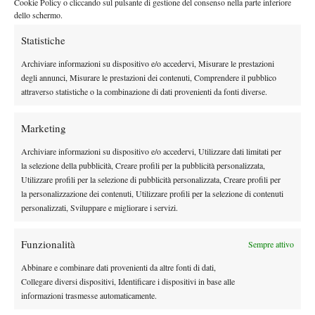
Cookie Policy o cliccando sul pulsante di gestione del consenso nella parte inferiore
adattarsi alle diverse superfici
, seppur egli si dica un forte
dello schermo.
amante della terra rossa, tra il 2010 e il 2014 ha vinto tre tornei
Statistiche
(di cui due sul cemento indoor) ed è anche riuscito ad issarsi in
finale sull’erba di Eastbourne e sul cemento di San Pietroburgo.
Archiviare informazioni su dispositivo e/o accedervi, Misurare le prestazioni
Il 2015 è iniziato con il passo giusto e sta continuando in
degli annunci, Misurare le prestazioni dei contenuti, Comprendere il pubblico
attraverso statistiche o la combinazione di dati provenienti da fonti diverse.
maniera trionfale, dopo il quarto turno agli Australian Open ed
Garcia-Lopez
una soffertissima sconfitta contro Stan Wawrinka,
ha vinto sul cemento indoor di Zagabria, settimana scorsa ha
Marketing
ottenuto il secondo successo stagionale sulla terra di Bucarest
Archiviare informazioni su dispositivo e/o accedervi, Utilizzare dati limitati per
e pochi giorni fa ha perso la semifinale del torneo di Estoril
la selezione della pubblicità, Creare profili per la pubblicità personalizzata,
contro Gasquet
Utilizzare profili per la selezione di pubblicità personalizzata, Creare profili per
, che il giorno dopo ha portato a casa il titolo.
la personalizzazione dei contenuti, Utilizzare profili per la selezione di contenuti
Un’escalation di successi che gli hanno fatto raggiungere la
personalizzati, Sviluppare e migliorare i servizi.
posizione numero 28 del ranking, ad appena 5 posizioni dal suo
miglior risultato.
Funzionalità
Sempre attivo
I tennisti come Garcia-Lopez fanno bene al tennis e lo
faranno sempre
Abbinare e combinare dati provenienti da altre fonti di dati,
. Dotato di un gioco spumeggiante che sa
Collegare diversi dispositivi, Identificare i dispositivi in base alle
adattarsi alla terra e al cemento indistintamente, capace di
informazioni trasmesse automaticamente.
accelerazioni impressionanti con il dritto e con il rovescio (colpo