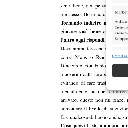
sento bene, non penso più di tan
Market
me stesso. Ho imparato a non sot
Tornando indietro nel tempo,
Archiviare
Creare pro
giocare così bene anche indo
Creare pro
l’altro oggi rispondi decisam
Sviluppare
Devo ammettere che a parte Bresc
Funzion
Gestisci 141
come Mons o Rennes si sono ri
Abbinare e
D’accordo con Fabio Gorietti,
Identifica
muovermi dall’Europa, abbiamo 
evitando di fare trasferte in A
Garanti
Erogare
mentalmente, ma questo non era
scelte 
arrivato, questo non mi piace,
aumentare il livello di attenzi
fare qualcosa di buono anche su 
Cosa pensi ti sia mancato per