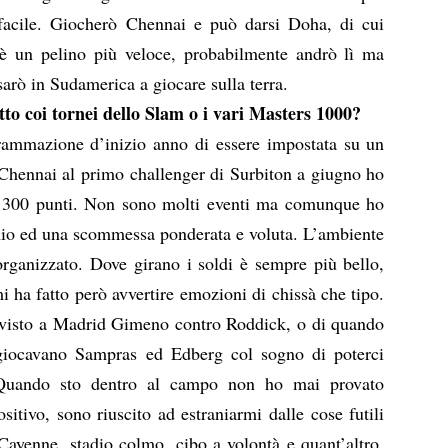
facile. Giocherò Chennai e può darsi Doha, di cui
è un pelino più veloce, probabilmente andrò lì ma
sarò in Sudamerica a giocare sulla terra.
tto coi tornei dello Slam o i vari Masters 1000?
ammazione d’inizio anno di essere impostata su un
a Chennai al primo challenger di Surbiton a giugno ho
i 300 punti. Non sono molti eventi ma comunque ho
schio ed una scommessa ponderata e voluta. L’ambiente
organizzato. Dove girano i soldi è sempre più bello,
 ha fatto però avvertire emozioni di chissà che tipo.
 visto a Madrid Gimeno contro Roddick, o di quando
giocavano Sampras ed Edberg col sogno di poterci
 Quando sto dentro al campo non ho mai provato
ositivo, sono riuscito ad estraniarmi dalle cose futili
 Cayenne, stadio colmo, cibo a volontà e quant’altro.