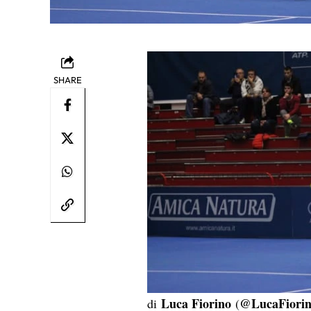
SHARE
Luca Fiorino
@LucaFiori
di
(