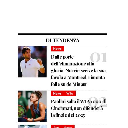
DI TENDENZA
News
Dalle porte
dell’eliminazione alla
gloria: Norrie scrive la sua
favola a Montreal, rimonta
folle su de Minaur
News
Wta
Paolini salta il WTA 1000 di
Cincinnati, non difenderà
la finale del 2025
Atp
News