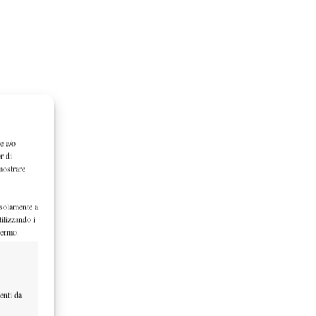
e e/o
r di
mostrare
 solamente a
ilizzando i
hermo.
enti da