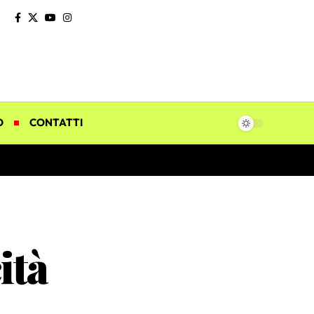
O
CONTATTI
ità