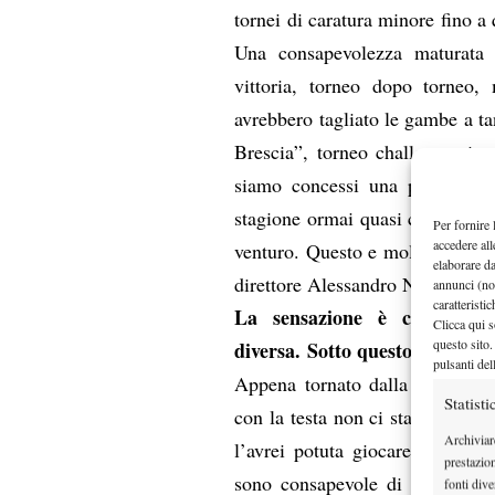
tornei di caratura minore fino a
Una consapevolezza maturata at
vittoria, torneo dopo torneo, 
avrebbero tagliato le gambe a ta
Brescia”, torneo challenger in c
siamo concessi una piacevole c
stagione ormai quasi conclusa e p
Per fornire 
accedere all
venturo. Questo e molte altre cur
elaborare d
direttore Alessandro Nizegorod
annunci (no
caratteristi
La sensazione è che in que
Clicca qui s
questo sito.
diversa. Sotto questo livello 
pulsanti del
Appena tornato dalla trasferta
Statisti
con la testa non ci stavo proprio
Archiviar
l’avrei potuta giocare. Da orm
prestazio
sono consapevole di ciò che po
fonti dive