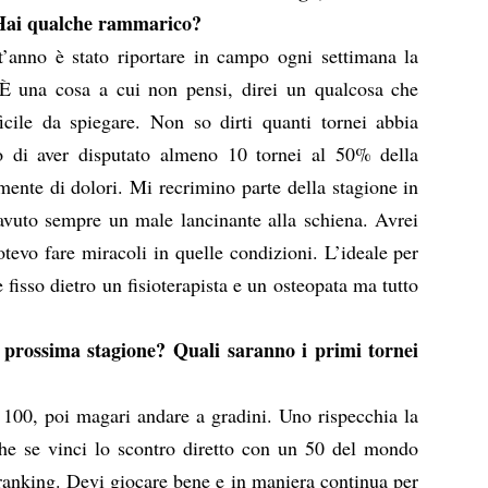
Hai qualche rammarico?
anno è stato riportare in campo ogni settimana la
 È una cosa a cui non pensi, direi un qualcosa che
ficile da spiegare. Non so dirti quanti tornei abbia
o di aver disputato almeno 10 tornei al 50% della
amente di dolori. Mi recrimino parte della stagione in
avuto sempre un male lancinante alla schiena. Avrei
tevo fare miracoli in quelle condizioni. L’ideale per
fisso dietro un fisioterapista e un osteopata ma tutto
a prossima stagione? Quali saranno i primi tornei
 i 100, poi magari andare a gradini. Uno rispecchia la
che se vinci lo scontro diretto con un 50 del mondo
 ranking. Devi giocare bene e in maniera continua per