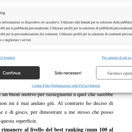
to all’avversario che ho davanti e sono più sicuro di
ing
tovalutare mai qualsiasi partita o avversario.
 anche a due anni fa, avresti mai immaginato di
 informazioni su dispositivo e/o accedervi, Utilizzare dati limitati per la selezione della pubblici
fili per la pubblicità personalizzata, Utilizzare profili per la selezione di pubblicità personalizzat
or? È scattato qualcosa a livello mentale? Tra
fili per la personalizzazione dei contenuti, Utilizzare profili per la selezione di contenuti persona
ente meglio…
 e migliorare i servizi.
ia dove le condizioni sono molto veloci, altri tornei
alità
Semp
0 fornitori
Per saperne di più su
velati piuttosto lenti, paragonabili alla terra.
 combinare dati provenienti da altre fonti di dati, Collegare diversi dispositivi,
 visto che dovevo giocare la Serie A e non potevo
re i dispositivi in base alle informazioni trasmesse automaticamente.
Continua
Solo necessari
Gestisci opzi
deciso di optare per questo tipo di programmazione
sia. Fabio mi ha visto stanco fisicamente e scarico
re la sicurezza, prevenire e rilevare frodi, correggere errori,
Cookie Policy
Dichiarazione sulla Privacy
Imprint
 e presentare pubblicità e contenuto, Salvare e comunicare le
 un buon motivo per rassegnarmi a quel che sarebbe
Semp
sulla privacy.
 non mi è mai andato giù. Al contrario ho deciso di
one e di gioco, per dimostrare a me stesso che posso
questa superficie.
 rimanere al livello del best ranking (num 100 al