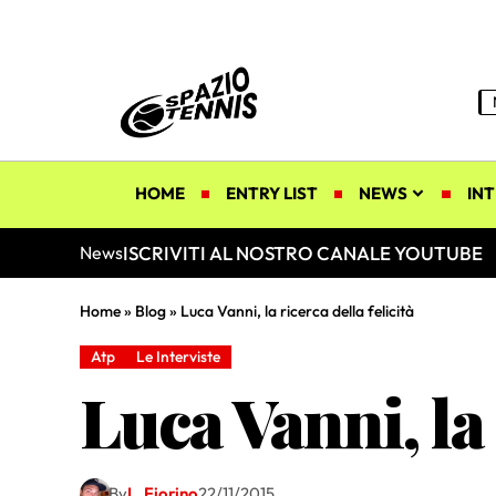
HOME
ENTRY LIST
NEWS
INT
ISCRIVITI AL NOSTRO CANALE YOUTUBE
News
Home
»
Blog
»
Luca Vanni, la ricerca della felicità
Atp
Le Interviste
Luca Vanni, la 
By
L. Fiorino
22/11/2015