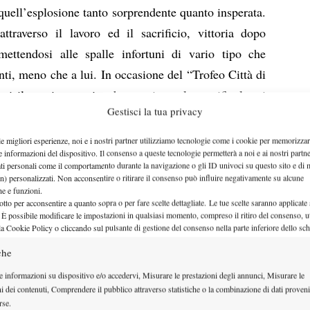
 quell’esplosione tanto sorprendente quanto insperata.
traverso il lavoro ed il sacrificio, vittoria dopo
mettendosi alle spalle infortuni di vario tipo che
nti, meno che a lui. In occasione del “Trofeo Città di
ui il tennista aretino ha raggiunto la semifinale, ci
Gestisci la tua privacy
hiacchierata davanti ad un caffé per analizzare la
er capire quali siano gli obiettivi in vista dell’anno
le migliori esperienze, noi e i nostri partner utilizziamo tecnologie come i cookie per memorizzar
e informazioni del dispositivo. Il consenso a queste tecnologie permetterà a noi e ai nostri partne
iosità nell’intervista realizzata da Luca Fiorino ed il
ati personali come il comportamento durante la navigazione o gli ID univoci su questo sito e di 
cew.
n) personalizzati. Non acconsentire o ritirare il consenso può influire negativamente su alcune
che e funzioni.
sti ultimi tornei ci sia una consapevolezza
otto per acconsentire a quanto sopra o per fare scelte dettagliate. Le tue scelte saranno applicate
 È possibile modificare le impostazioni in qualsiasi momento, compreso il ritiro del consenso, ut
medio-alto sembra proprio che tu non scenda ora.
la Cookie Policy o cliccando sul pulsante di gestione del consenso nella parte inferiore dello sc
 asiatica ho giocato Mons e Rennes ma francamente
che
. Iniziava la Serie A, se mi fossi tolto dai tornei non
e informazioni su dispositivo e/o accedervi, Misurare le prestazioni degli annunci, Misurare le
ai più di un mese sto esprimendo un buon tennis e
ni dei contenuti, Comprendere il pubblico attraverso statistiche o la combinazione di dati proveni
sso fare. A livello di concentrazione in campo mi
rse.