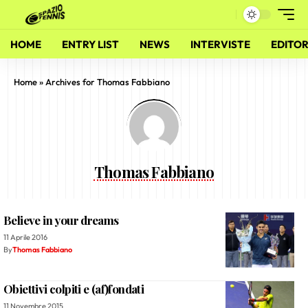
HOME
ENTRY LIST
NEWS
INTERVISTE
EDITOR
Home
»
Archives for Thomas Fabbiano
Thomas Fabbiano
Believe in your dreams
11 Aprile 2016
By
Thomas Fabbiano
Obiettivi colpiti e (af)fondati
11 Novembre 2015