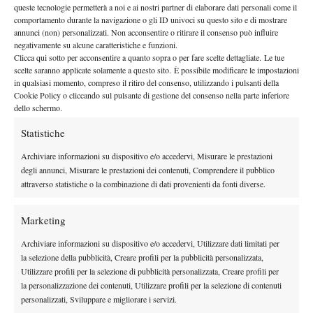
queste tecnologie permetterà a noi e ai nostri partner di elaborare dati personali come il
Da Lucone a Campione in 4 giorni
comportamento durante la navigazione o gli ID univoci su questo sito e di mostrare
annunci (non) personalizzati. Non acconsentire o ritirare il consenso può influire
16 Febbraio 2015
negativamente su alcune caratteristiche e funzioni.
By
Thomas Fabbiano
Clicca qui sotto per acconsentire a quanto sopra o per fare scelte dettagliate. Le tue
scelte saranno applicate solamente a questo sito. È possibile modificare le impostazioni
in qualsiasi momento, compreso il ritiro del consenso, utilizzando i pulsanti della
Quando la vittoria e la sconfitta non sono la priorità
Cookie Policy o cliccando sul pulsante di gestione del consenso nella parte inferiore
27 Ottobre 2014
dello schermo.
By
Thomas Fabbiano
Statistiche
Thomas Fabbiano: «Vi racconto la trasferta asiatica»
Archiviare informazioni su dispositivo e/o accedervi, Misurare le prestazioni
degli annunci, Misurare le prestazioni dei contenuti, Comprendere il pubblico
25 Luglio 2014
attraverso statistiche o la combinazione di dati provenienti da fonti diverse.
By
Thomas Fabbiano
Marketing
Lettera da Tommy
Archiviare informazioni su dispositivo e/o accedervi, Utilizzare dati limitati per
11 Marzo 2013
la selezione della pubblicità, Creare profili per la pubblicità personalizzata,
By
Thomas Fabbiano
Utilizzare profili per la selezione di pubblicità personalizzata, Creare profili per
la personalizzazione dei contenuti, Utilizzare profili per la selezione di contenuti
Il Sapore della Vittoria
personalizzati, Sviluppare e migliorare i servizi.