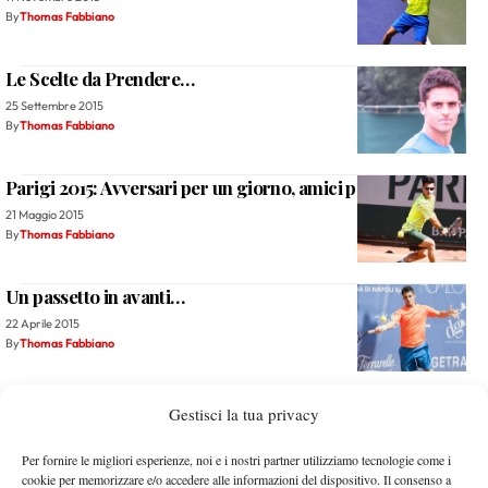
By
Thomas Fabbiano
Le Scelte da Prendere…
25 Settembre 2015
By
Thomas Fabbiano
Parigi 2015: Avversari per un giorno, amici per sempre
21 Maggio 2015
By
Thomas Fabbiano
Un passetto in avanti…
22 Aprile 2015
By
Thomas Fabbiano
Thomas Fabbiano: “Le Mie Missioni in Tunisia”
Gestisci la tua privacy
30 Marzo 2015
By
Thomas Fabbiano
Per fornire le migliori esperienze, noi e i nostri partner utilizziamo tecnologie come i
cookie per memorizzare e/o accedere alle informazioni del dispositivo. Il consenso a