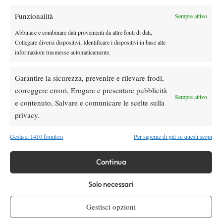
1 Ottobre 2012
By
Thomas Fabbiano
Funzionalità
Sempre attivo
Abbinare e combinare dati provenienti da altre fonti di dati,
Tommy, da Lima a Bogotà…
Collegare diversi dispositivi, Identificare i dispositivi in base alle
10 Luglio 2012
informazioni trasmesse automaticamente.
By
Thomas Fabbiano
Garantire la sicurezza, prevenire e rilevare frodi,
correggere errori, Erogare e presentare pubblicità
Sempre attivo
e contenuto, Salvare e comunicare le scelte sulla
1
2
privacy.
Facebook
Gestisci 1410 fornitori
Per saperne di più su questi scopi
Continua
X
Solo necessari
Instagram
Gestisci opzioni