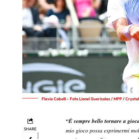
Flavio Cobolli - Foto Lionel Guericolas / MPP / Crystal
“È sempre bello tornare a gioca
SHARE
mio gioco possa esprimermi mol