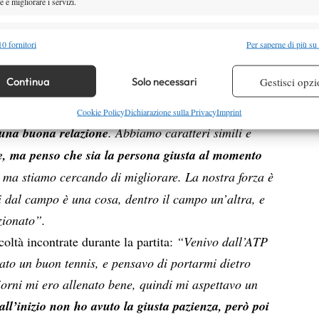
 e migliorare i servizi.
 altri aspetti, come contratti o sponsor,
ma non per
alità
Semp
0 fornitori
Per saperne di più su
L’ANGOLO
 combinare dati provenienti da altre fonti di dati, Collegare diversi dispositivi,
re i dispositivi in base alle informazioni trasmesse automaticamente.
Continua
Solo necessari
Gestisci opzi
sione, con diversi sfoghi verso il proprio angolo.
ul rapporto con il padre e coach
e s
:
“Non è sempre
re la sicurezza, prevenire e rilevare frodi, correggere errori,
Cookie Policy
Dichiarazione sulla Privacy
Imprint
 e presentare pubblicità e contenuto, Salvare e comunicare le
una buona relazione
. Abbiamo caratteri simili e
Semp
sulla privacy.
e, ma penso che sia la persona giusta al momento
le, ma stiamo cercando di migliorare. La nostra forza è
ri dal campo è una cosa, dentro il campo un’altra, e
zionato”.
coltà incontrate durante la partita:
“Venivo dall’ATP
to un buon tennis, e pensavo di portarmi dietro
giorni mi ero allenato bene, quindi mi aspettavo un
all’inizio non ho avuto la giusta pazienza, però poi