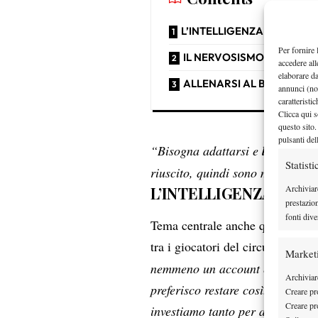
L’INTELLIGENZA ARTIFICIA
Per fornire 
IL NERVOSISMO CON L’A
accedere all
elaborare d
ALLENARSI AL BERNABEU
annunci (no
caratteristi
Clicca qui s
questo sito.
pulsanti del
“Bisogna adattarsi e
lottare an
Statisti
riuscito, quindi sono molto cont
Archiviar
L’INTELLIGENZA ARTI
prestazio
fonti dive
Tema centrale anche quello dell
tra i giocatori del circuito. Cobo
Market
nemmeno un account e preferisco 
Archiviare
preferisco restare così. A quest
Creare pro
Creare pro
investiamo tanto per avere le pe