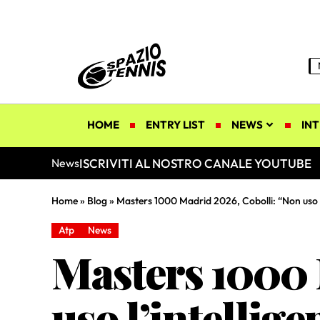
HOME
ENTRY LIST
NEWS
INT
ISCRIVITI AL NOSTRO CANALE YOUTUBE
News
Home
»
Blog
»
Masters 1000 Madrid 2026, Cobolli: “Non uso l’i
Atp
News
Masters 1000 
uso l’intellige