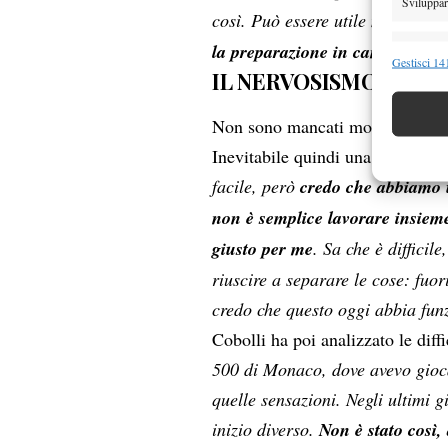
Sviluppare
così. Può essere utile magari per
la preparazione in campo”.
Funzion
Gestisci 141
IL NERVOSISMO CON 
Abbinare e
Identifica
Non sono mancati momenti di ten
Inevitabile quindi una riflession
Garanti
Erogare
facile, però
credo che abbiamo 
scelte 
non è semplice lavorare insiem
giusto per me
. Sa che è diffici
riuscire a separare le cose: fuo
credo che questo oggi abbia fun
Cobolli ha poi analizzato le diffi
500 di Monaco, dove avevo gioca
quelle sensazioni. Negli ultimi 
inizio diverso.
Non è stato così, 