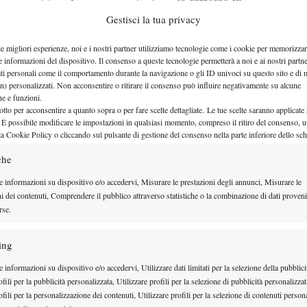
la vittoria in
zona mista dopo
Gestisci la tua privacy
rimonta su Camilo Ugo
LE
Carabelli nel secondo turno del
le migliori esperienze, noi e i nostri partner utilizziamo tecnologie come i cookie per memorizzar
NGOLO
Masters 1000 di Madrid
e informazioni del dispositivo. Il consenso a queste tecnologie permetterà a noi e ai nostri partne
.
ati personali come il comportamento durante la navigazione o gli ID univoci su questo sito e di 
Soddisfatto l’azzurro, che ha
n) personalizzati. Non acconsentire o ritirare il consenso può influire negativamente su alcune
che e funzioni.
evidenziato anche la capacità di
otto per acconsentire a quanto sopra o per fare scelte dettagliate. Le tue scelte saranno applicate
 È possibile modificare le impostazioni in qualsiasi momento, compreso il ritiro del consenso, ut
adattarsi alle condizioni:
la Cookie Policy o cliccando sul pulsante di gestione del consenso nella parte inferiore dello sc
che contro queste situazioni
e penso di esserci
che
ento”.
e informazioni su dispositivo e/o accedervi, Misurare le prestazioni degli annunci, Misurare le
FICIALE
ni dei contenuti, Comprendere il pubblico attraverso statistiche o la combinazione di dati proveni
rse.
intelligenza artificiale
’
, già emerso nei giorni scorsi
lli è stato chiaro:
“
Sinceramente non la uso
, non ho
ing
non farlo. Credo che sia un livello diverso e io
 informazioni su dispositivo e/o accedervi, Utilizzare dati limitati per la selezione della pubblici
i livelli abbiamo già un team molto preparato,
fili per la pubblicità personalizzata, Utilizzare profili per la selezione di pubblicità personalizzat
fili per la personalizzazione dei contenuti, Utilizzare profili per la selezione di contenuti persona
rsone giuste intorno e credo che per il momento basti