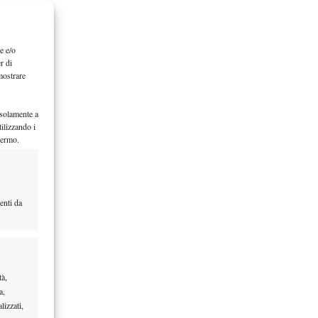
e e/o
r di
mostrare
 solamente a
ilizzando i
hermo.
enti da
tà,
a,
lizzati,