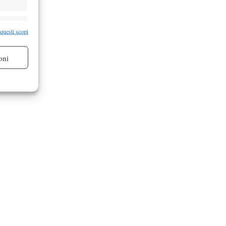
re attivo
 questi scopi
oni
re attivo