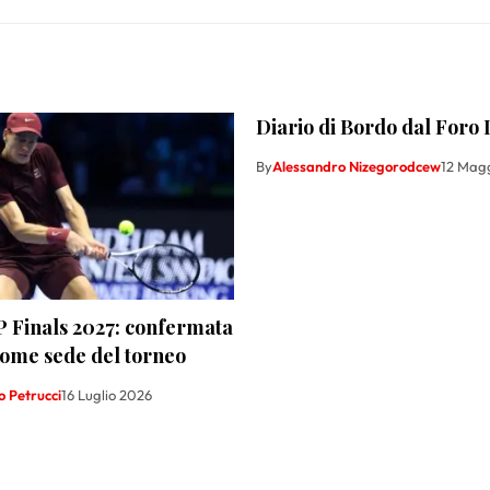
Diario di Bordo dal Foro I
By
Alessandro Nizegorodcew
12 Mag
P Finals 2027: confermata
come sede del torneo
 Petrucci
16 Luglio 2026