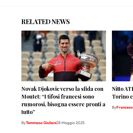
RELATED NEWS
Novak Djokovic verso la sfida con
Nitto AT
Moutet: “I tifosi francesi sono
Torino 
rumorosi, bisogna essere pronti a
By
Francesco
tutto”
By
Tommaso Giuliani
28 Maggio 2025