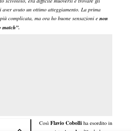
o scivoloso, era difficile muoversi e trovare gli
di aver avuto un ottimo atteggiamento. La prima
a più complicata, ma ora ho buone sensazioni e
non
mo match”.
Flavio Cobolli
Così
ha esordito in