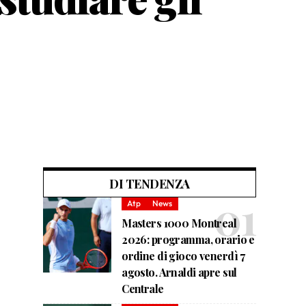
DI TENDENZA
Atp
News
Masters 1000 Montreal
2026: programma, orario e
ordine di gioco venerdì 7
agosto. Arnaldi apre sul
Centrale