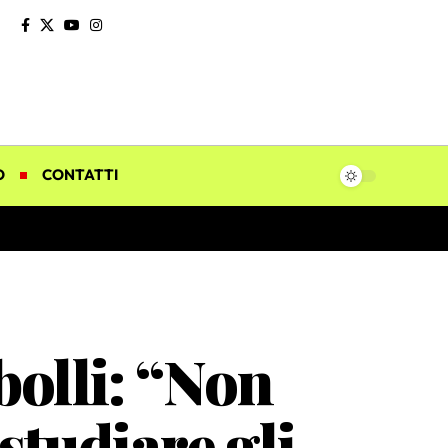
O
CONTATTI
olli: “Non
 studiare gli