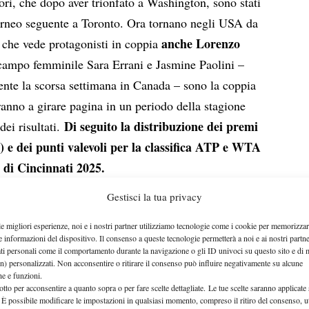
ri, che dopo aver trionfato a Washington, sono stati
torneo seguente a Toronto. Ora tornano negli USA da
anche Lorenzo
e che vede protagonisti in coppia
campo femminile Sara Errani e Jasmine Paolini –
nte la scorsa settimana in Canada – sono la coppia
anno a girare pagina in un periodo della stagione
Di seguito la distribuzione dei premi
ei risultati.
) e dei punti valevoli per la classifica ATP e WTA
 di Cincinnati 2025.
Gestisci la tua privacy
le migliori esperienze, noi e i nostri partner utilizziamo tecnologie come i cookie per memorizzar
e informazioni del dispositivo. Il consenso a queste tecnologie permetterà a noi e ai nostri partne
ati personali come il comportamento durante la navigazione o gli ID univoci su questo sito e di 
n) personalizzati. Non acconsentire o ritirare il consenso può influire negativamente su alcune
che e funzioni.
otto per acconsentire a quanto sopra o per fare scelte dettagliate. Le tue scelte saranno applicate
 È possibile modificare le impostazioni in qualsiasi momento, compreso il ritiro del consenso, ut