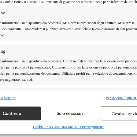
la Cookie Policy o cliccando sul pulsante di gestione del consenso nella parte inferiore dello sc
che
e informazioni su dispositivo e/o accedervi, Misurare le prestazioni degli annunci, Misurare le
ni dei contenuti, Comprendere il pubblico attraverso statistiche o la combinazione di dati proveni
rse.
MONTEPREMI TORNEO ATP
CINCINNATI
ing
MONTEPREMI TORNEO WTA
TERS 1000
 informazioni su dispositivo e/o accedervi, Utilizzare dati limitati per la selezione della pubblici
CINCINNATI
fili per la pubblicità personalizzata, Utilizzare profili per la selezione di pubblicità personalizzat
fili per la personalizzazione dei contenuti, Utilizzare profili per la selezione di contenuti persona
TUTTE LE ENTRY LIST
A 1000
 e migliorare i servizi.
AGGIORNATE
MONTEPREMI
alità
Semp
0 fornitori
Per saperne di più su
DOPPIO MASTERS
 combinare dati provenienti da altre fonti di dati, Collegare diversi dispositivi,
re i dispositivi in base alle informazioni trasmesse automaticamente.
Continua
Solo necessari
Gestisci opzi
2025
re la sicurezza, prevenire e rilevare frodi, correggere errori,
Cookie Policy
Dichiarazione sulla Privacy
Imprint
 punti)
 e presentare pubblicità e contenuto, Salvare e comunicare le
Semp