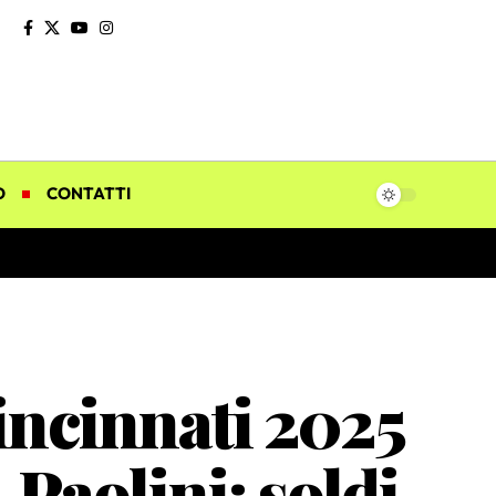
O
CONTATTI
ncinnati 2025
Paolini: soldi,