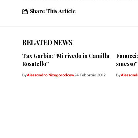
Share This Article
RELATED NEWS
Tax Garbin: “Mi rivedo in Camilla
Fanucci:
Rosatello”
smesso”
By
Alessandro Nizegorodcew
24 Febbraio 2012
By
Alessand