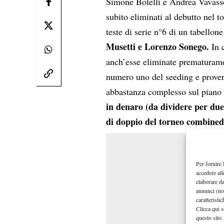
Simone Bolelli e Andrea Vavasso
subito eliminati al debutto nel 
teste di serie n°6 di un tabellon
Musetti e Lorenzo Sonego.
In 
anch’esse eliminate prematurame
numero uno del seeding e prover
abbastanza complesso sul piano d
in denaro (da dividere per due
di doppio del torneo combined
Per fornire 
accedere all
elaborare d
annunci (no
caratteristi
Clicca qui s
questo sito.