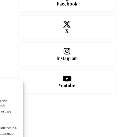
Facebook
X
Instagram
Youtube
e e/o
r di
mostrare
 solamente a
ilizzando i