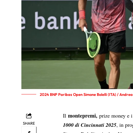
2024 BNP Paribas Open Simone Bolelli (ITA) / Andrea
montepremi,
Il
prize money e i 
SHARE
1000 di Cincinnati 2025
, in pr