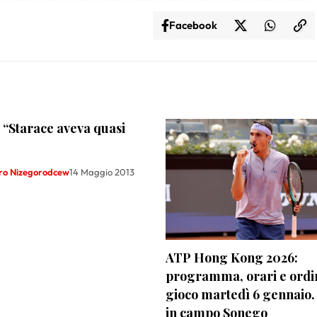
Facebook
 “Starace aveva quasi
ro Nizegorodcew
14 Maggio 2013
ATP Hong Kong 2026:
programma, orari e ordi
gioco martedì 6 gennaio.
in campo Sonego