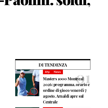
DI TENDENZA
Atp
News
Masters 1000 Montreal
2026: programma, orario e
ordine di gioco venerdì 7
agosto. Arnaldi apre sul
Centrale