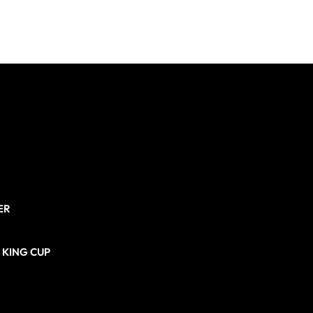
ER
N KING CUP