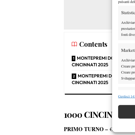
pulsanti del
Statisti
Archiviar
prestazio
fonti dive
Contents
Market
MONTEPREMI DOPPIO MAS
Archiviare
CINCINNATI 2025
Creare pro
Creare pro
MONTEPREMI DOPPIO WT
Sviluppare
CINCINNATI 2025
Funzion
Gestisci 141
Abbinare e
Identifica
1000 CINCINNATI 
Garanti
PRIMO TURNO –
€ 16.432 (0
Erogare