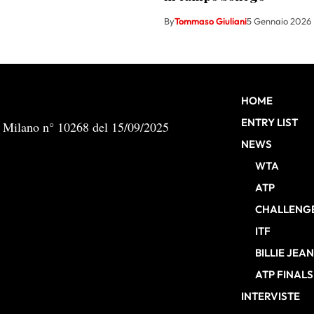
By
Tommaso Giuliani
5 Gennaio 2026
HOME
ENTRY LIST
b Milano n° 10268 del 15/09/2025
NEWS
WTA
ATP
CHALLENG
ITF
BILLIE JEA
ATP FINALS
INTERVISTE