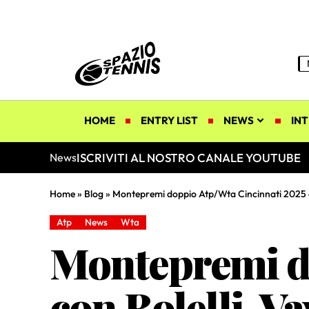
HOME
ENTRY LIST
NEWS
INT
ISCRIVITI AL NOSTRO CANALE YOUTUBE
News
Home
»
Blog
»
Montepremi doppio Atp/Wta Cincinnati 2025 con 
Atp
News
Wta
Montepremi d
con Bolelli-Va