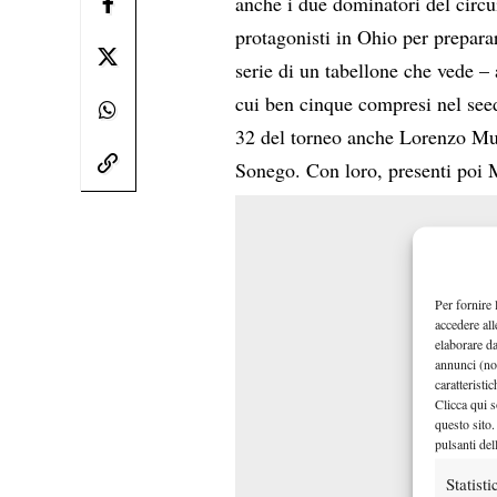
anche i due dominatori del circu
protagonisti in Ohio per prepara
serie di un tabellone che vede – a
cui ben cinque compresi nel see
32 del torneo anche Lorenzo Mus
Sonego. Con loro, presenti poi 
Per fornire 
accedere all
elaborare d
annunci (no
caratteristi
Clicca qui s
questo sito.
pulsanti del
Statisti