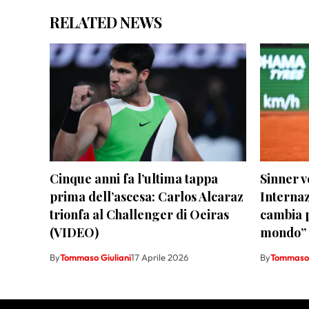
RELATED NEWS
Cinque anni fa l’ultima tappa
Sinner v
prima dell’ascesa: Carlos Alcaraz
Internaz
trionfa al Challenger di Oeiras
cambia p
(VIDEO)
mondo”
By
Tommaso Giuliani
17 Aprile 2026
By
Tommaso 