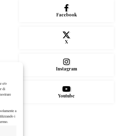
Facebook
X
Instagram
e e/o
r di
mostrare
Youtube
 solamente a
ilizzando i
hermo.