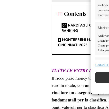
Archiviar
prestazio
Contents
fonti dive
NARDI AGLI OTTAVI: 
Market
RANKING
Archiviare
MONTEPREMI MASTERS 1
Creare pro
CINCINNATI 2025
Creare pro
Sviluppare
Funzion
Gestisci 141
TUTTE LE ENTRY LIST AG
Abbinare e
Identifica
Il ricco prize money totale del t
euro in totale, con un increment
Garanti
vincitore un assegno da quasi 
Erogare
fondamentali per la classifica.
scelte 
punti valevoli per la classifica A