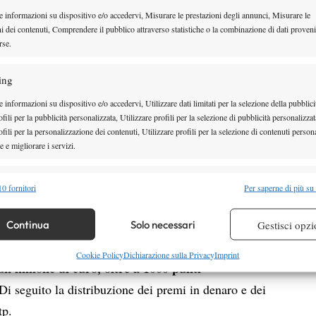
e informazioni su dispositivo e/o accedervi, Misurare le prestazioni degli annunci, Misurare le
NARDI AGLI OTTAVI:
ni dei contenuti, Comprendere il pubblico attraverso statistiche o la combinazione di dati proveni
NUOVO RANKING
rse.
MONTEPREMI TORNEO WTA
NUOVO
ing
CINCINNATI
 informazioni su dispositivo e/o accedervi, Utilizzare dati limitati per la selezione della pubblici
000
MONTEPREMI DOPPIO
fili per la pubblicità personalizzata, Utilizzare profili per la selezione di pubblicità personalizzat
fili per la personalizzazione dei contenuti, Utilizzare profili per la selezione di contenuti persona
CINCINNATI
 e migliorare i servizi.
CALENDARIO ATP 2025
CALENDARIO WTA 2025
alità
Semp
0 fornitori
Per saperne di più su
GIORNATE
 combinare dati provenienti da altre fonti di dati, Collegare diversi dispositivi,
re i dispositivi in base alle informazioni trasmesse automaticamente.
Continua
Solo necessari
Gestisci opzi
orneo maschile di Cincinnati supera i 9 milioni di
Per il
o del circa 35% rispetto alla passata edizione.
re la sicurezza, prevenire e rilevare frodi, correggere errori,
Cookie Policy
Dichiarazione sulla Privacy
Imprint
un milione di euro, oltre a 1000 punti
 e presentare pubblicità e contenuto, Salvare e comunicare le
Semp
Di seguito la distribuzione dei premi in denaro e dei
sulla privacy.
tp.