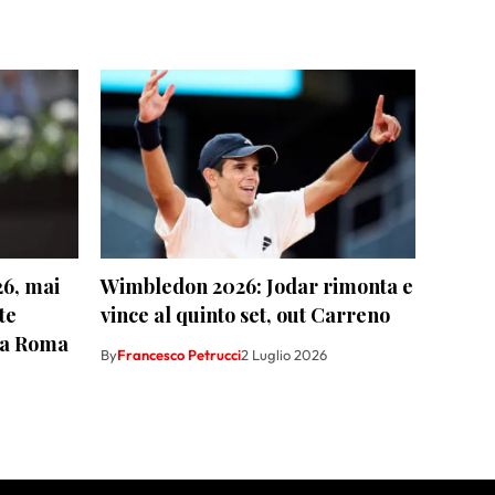
26, mai
Wimbledon 2026: Jodar rimonta e
te
vince al quinto set, out Carreno
e a Roma
By
Francesco Petrucci
2 Luglio 2026