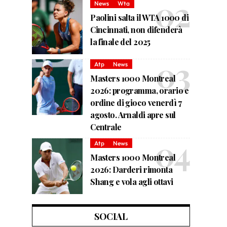
News
Wta
Paolini salta il WTA 1000 di
Cincinnati, non difenderà
la finale del 2025
Atp
News
Masters 1000 Montreal
2026: programma, orario e
ordine di gioco venerdì 7
agosto. Arnaldi apre sul
Centrale
Atp
News
Masters 1000 Montreal
2026: Darderi rimonta
Shang e vola agli ottavi
SOCIAL