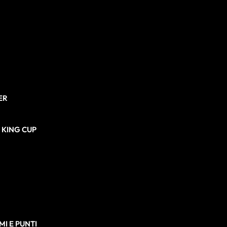
ER
N KING CUP
I E PUNTI