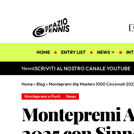
HOME
ENTRY LIST
NEWS
INT
ISCRIVITI AL NOSTRO CANALE YOUTUBE
News
Home
»
Blog
»
Montepremi Atp Masters 1000 Cincinnati 2025 c
Montepremi e Punti
News
Montepremi At
2025 con Sinne