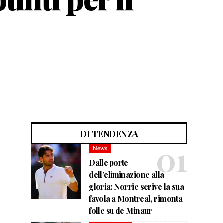
DI TENDENZA
News
Dalle porte
dell’eliminazione alla
gloria: Norrie scrive la sua
favola a Montreal, rimonta
folle su de Minaur