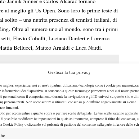
ito Jannik Sinner e Carlos Alcaraz tornano
re al meglio gli Us Open. Sono loro le prime teste di
l solito – una nutrita presenza di tennisti italiani, di
ding. Oltre al numero uno al mondo, sono tra i primi
etti, Flavio Cobolli, Luciano Darderi e Lorenzo
Mattia Bellucci, Matteo Arnaldi e Luca Nardi.
Gestisci la tua privacy
le migliori esperienze, noi e i nostri partner utilizziamo tecnologie come i cookie per memorizzar
e informazioni del dispositivo. Il consenso a queste tecnologie permetterà a noi e ai nostri partne
ati personali come il comportamento durante la navigazione o gli ID univoci su questo sito e di 
n) personalizzati. Non acconsentire o ritirare il consenso può influire negativamente su alcune
che e funzioni.
otto per acconsentire a quanto sopra o per fare scelte dettagliate. Le tue scelte saranno applicate
 È possibile modificare le impostazioni in qualsiasi momento, compreso il ritiro del consenso, ut
la Cookie Policy o cliccando sul pulsante di gestione del consenso nella parte inferiore dello sc
che