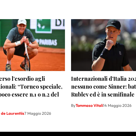
erso l’esordio agli
Internazionali d’Italia 20
ionali: “Torneo speciale,
nessuno come Sinner: bat
oco essere n.1 o n.2 del
Rublev ed è in semifinal
By
Tommaso Vitali
14 Maggio 2026
de Laurentiis
7 Maggio 2026