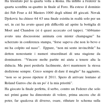
Ha trionfato per la quarta volta a Roma. Ha inflitto a Federer la
quarta sconfitta su quattro in finale al Foro. Ha esteso il dominio
dei Fab Four a 44 Masters 1000 degli ultimi 48 giocati. Novak
Djokovic ha chiuso 64 63 una finale esistita in realtà solo per un
set, in cui ha avuto quasi più difficoltà ad aprire la bottiglia di
Moet and Chandon (si è quasi accecato col tappo). “Abbiamo
avuto una discussione animata con mister champagne” ha
scherzato in conferenza stampa, “forse sapeva che non lo bevo e
mi ha colpito sul naso”. Eppure, “non mi sento invincibile” ha
detton nonostante i numeri straordinari di una stagione da
dominatore. “Vincere molte partite mi aiuta a tenere alta la
diducia. Ma puoi perderla facilmente, devi mantenere la stessa
dedizione sempre. Cerco sempre di dare il meglio” ha aggiunto,
“non so se posso ripetere il 2011. Spero di arrivare lontano al
Roland Garros che da un po’ è la mia priorità”.
Ha giocato la finale perfetta, il serbo, contro un Federer che solo
nei primi game ha dimostrato di volere, prima ancora che di
poter, far qualcosa di diverso, osare, rifiutare lo schema sulla