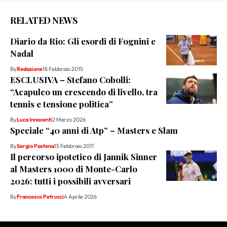
RELATED NEWS
Diario da Rio: Gli esordi di Fognini e
Nadal
By
Redazione
18 Febbraio 2015
ESCLUSIVA – Stefano Cobolli:
“Acapulco un crescendo di livello, tra
tennis e tensione politica”
By
Luca Innocenti
2 Marzo 2026
Speciale “40 anni di Atp” – Masters e Slam
By
Sergio Pastena
15 Febbraio 2011
Il percorso ipotetico di Jannik Sinner
al Masters 1000 di Monte-Carlo
2026: tutti i possibili avversari
By
Francesco Petrucci
4 Aprile 2026