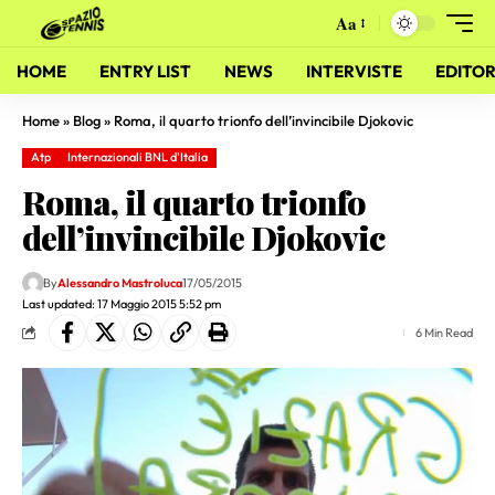
Aa
HOME
ENTRY LIST
NEWS
INTERVISTE
EDITOR
Home
»
Blog
»
Roma, il quarto trionfo dell’invincibile Djokovic
Atp
Internazionali BNL d'Italia
Roma, il quarto trionfo
dell’invincibile Djokovic
By
Alessandro Mastroluca
17/05/2015
Last updated: 17 Maggio 2015 5:52 pm
6 Min Read