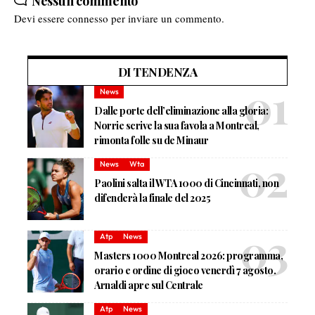
Nessun commento
Devi essere
connesso
per inviare un commento.
DI TENDENZA
News
Dalle porte dell’eliminazione alla gloria:
Norrie scrive la sua favola a Montreal,
rimonta folle su de Minaur
News
Wta
Paolini salta il WTA 1000 di Cincinnati, non
difenderà la finale del 2025
Atp
News
Masters 1000 Montreal 2026: programma,
orario e ordine di gioco venerdì 7 agosto.
Arnaldi apre sul Centrale
Atp
News