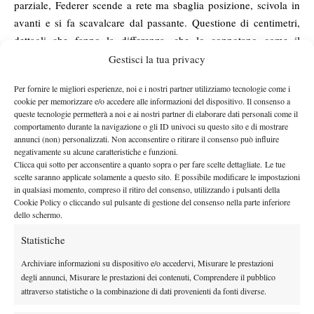
parziale, Federer scende a rete ma sbaglia posizione, scivola in
avanti e si fa scavalcare dal passante. Questione di centimetri,
dettagli che fanno la differenza, che lo connotano come il
“Geronimo” della canzone degli Sheppard scelta per
Gestisci la tua privacy
accompagnare la conclusione del match. “Di’ Geronimo, come ti
Per fornire le migliori esperienze, noi e i nostri partner utilizziamo tecnologie come i
senti?” chiede la band. Come si sente Roger, si può solo intuire.
cookie per memorizzare e/o accedere alle informazioni del dispositivo. Il consenso a
Ma dopo il break subito alla fine di quel game, per uno
queste tecnologie permetterà a noi e ai nostri partner di elaborare dati personali come il
comportamento durante la navigazione o gli ID univoci su questo sito e di mostrare
sventaglio di dritto a rete, Djokovic ammazza l’inerzia
annunci (non) personalizzati. Non acconsentire o ritirare il consenso può influire
psicologica della partita. Game a zero in cui Federer non tocca
negativamente su alcune caratteristiche e funzioni.
palla o quasi, due servizi vincenti e un ace. La finale potrebbe
Clicca qui sotto per acconsentire a quanto sopra o per fare scelte dettagliate. Le tue
scelte saranno applicate solamente a questo sito. È possibile modificare le impostazioni
anche chiudersi qui. E l’applauso dei tifosi, ai limiti della
in qualsiasi momento, compreso il ritiro del consenso, utilizzando i pulsanti della
standing ovation, diventa il tributo al campione che si intuisce
Cookie Policy o cliccando sul pulsante di gestione del consenso nella parte inferiore
sconfitto, all’Ettore che non smetterà di combattere ma sa già
dello schermo.
quel che sarà l’esito.
Statistiche
E allora viene da chiederlo anche a Djokovic come si sente, ad
Archiviare informazioni su dispositivo e/o accedervi, Misurare le prestazioni
essere numero 1, eppure amato poco, amato meno, rispettato
degli annunci, Misurare le prestazioni dei contenuti, Comprendere il pubblico
quasi con freddezza, senza l’empatia che cerca senza ancora
attraverso statistiche o la combinazione di dati provenienti da fonti diverse.
trovare. Viene da chiedersi cosa voglia dire per lui essere un