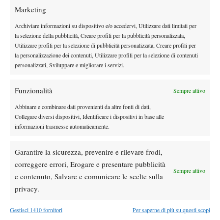
campione, e c’è infatti chi glielo domanda in conferenza stampa.
Marketing
“Essere chiamato campione non dipende da risultato. Un
Archiviare informazioni su dispositivo e/o accedervi, Utilizzare dati limitati per
campione deve mostrare di avere valori forti, deve essere grato di
la selezione della pubblicità, Creare profili per la pubblicità personalizzata,
quel che ha, è un concetto complessivo che nasce da un
Utilizzare profili per la selezione di pubblicità personalizzata, Creare profili per
approccio olistico: così parlò il Nole filosofo. Un Djokovic che
la personalizzazione dei contenuti, Utilizzare profili per la selezione di contenuti
personalizzati, Sviluppare e migliorare i servizi.
dal secondo game di risposta ha alzato livello e profondità dei
colpi di sbarramento, ha disegnato un paio di palle corte
Funzionalità
mascherate di rovescio di gran tocco per salire 3-2, poi ha spinto
Sempre attivo
l’asticella ancora più su quando si è trattato di chiudere il
Abbinare e combinare dati provenienti da altre fonti di dati,
parziale. Ha cancellato una palla break, l’unica concessa, sul 4-4,
Collegare diversi dispositivi, Identificare i dispositivi in base alle
informazioni trasmesse automaticamente.
ha condotto lo scambio, da 20 colpi, il più lungo del set, con
l’attenzione dello scacchista spingendo sul rovescio di Federer
Garantire la sicurezza, prevenire e rilevare frodi,
fino a forzarne l’errore. E nel gioco successivo ha spinto ancora,
correggere errori, Erogare e presentare pubblicità
neutralizzato una palla game e firmato il break che, alla lunga, è
Sempre attivo
e contenuto, Salvare e comunicare le scelte sulla
valso molto di più di metà vittoria.
privacy.
Perché lo svizzero in partita non è mai rientrato e Djokovic ha
impostato la velocità di crociera al servizio con l’insostenibile
Gestisci 1410 fornitori
Per saperne di più su questi scopi
leggerezza di essere il numero 1 del mondo. Il serbo, che ha