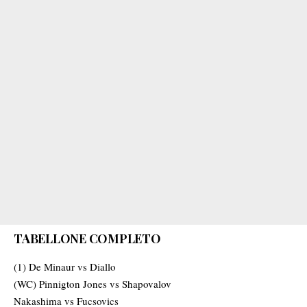
TABELLO
N
E COMPLETO
(1) De Minaur vs Diallo
(WC) Pinnigton Jones vs Shapovalov
N
akashima vs Fucsovics