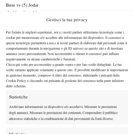
Buse vs (5) Jodar
(3) Mensik vs Mannarino
Gestisci la tua privacy
(WC) Fery vs (WC) Samuel
Brooksby vs Qualificato
Per fornire le migliori esperienze, noi e i nostri partner utilizziamo tecnologie come i
Blockx vs (7) Cerundolo
cookie per memorizzare e/o accedere alle informazioni del dispositivo. Il consenso a
(8) Paul vs Munar
queste tecnologie permetterà a noi e ai nostri partner di elaborare dati personali come il
comportamento durante la navigazione o gli ID univoci su questo sito e di mostrare
Van de Zandschulp vs Qualificato
annunci (non) personalizzati. Non acconsentire o ritirare il consenso può influire
Moutet vs Qualificato
negativamente su alcune caratteristiche e funzioni.
N
orrie vs (4) Davidovich Fokina
Clicca qui sotto per acconsentire a quanto sopra o per fare scelte dettagliate. Le tue
scelte saranno applicate solamente a questo sito. È possibile modificare le impostazioni
(6) Rinderknech vs Medjedovic
in qualsiasi momento, compreso il ritiro del consenso, utilizzando i pulsanti della
Humbert vs Cilic
Cookie Policy o cliccando sul pulsante di gestione del consenso nella parte inferiore
dello schermo.
Tabilo vs Qualificato
Majchrzak vs (2) Lehecka
Statistiche
Archiviare informazioni su dispositivo e/o accedervi, Misurare le prestazioni
degli annunci, Misurare le prestazioni dei contenuti, Comprendere il pubblico
attraverso statistiche o la combinazione di dati provenienti da fonti diverse.