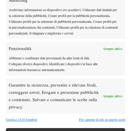
Marketing
Archiviare informazioni su dispositivo e/o accedervi, Utilizzare dati limitati per
DI TENDENZA
la selezione della pubblicità, Creare profili per la pubblicità personalizzata,
Atp
News
Utilizzare profili per la selezione di pubblicità personalizzata, Creare profili per
la personalizzazione dei contenuti, Utilizzare profili per la selezione di contenuti
Masters 1000 Montreal 2026: programma,
personalizzati, Sviluppare e migliorare i servizi.
orario e ordine di gioco venerdì 7 agosto.
Arnaldi apre sul Centrale
Funzionalità
Sempre attivo
Atp
News
Masters 1000 Montreal 2026: Darderi
Abbinare e combinare dati provenienti da altre fonti di dati,
Collegare diversi dispositivi, Identificare i dispositivi in base alle
rimonta Shang e vola agli ottavi
informazioni trasmesse automaticamente.
Atp
News
Garantire la sicurezza, prevenire e rilevare frodi,
Masters 1000 Montreal 2026: medical time
correggere errori, Erogare e presentare pubblicità
out per Shang contro Darderi
Sempre attivo
e contenuto, Salvare e comunicare le scelte sulla
privacy.
News
Wta
WTA 1000 Toronto 2026: pioggia pesante,
Gestisci 1410 fornitori
Per saperne di più su questi scopi
gioco sospeso