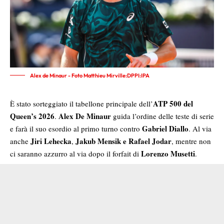
Alex de Minaur - Foto Matthieu Mirville:DPPI:IPA
ATP 500 del
È stato sorteggiato il tabellone principale dell’
Queen’s 2026
Alex De Minaur
.
guida l’ordine delle teste di serie
Gabriel Diallo
e farà il suo esordio al primo turno contro
. Al via
Jiri Lehecka
Jakub Mensik e Rafael Jodar
anche
,
, mentre non
Lorenzo Musetti
ci saranno azzurro al via dopo il forfait di
.