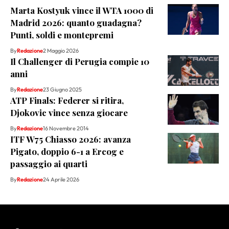
Marta Kostyuk vince il WTA 1000 di
Madrid 2026: quanto guadagna?
Punti, soldi e montepremi
By
Redazione
2 Maggio 2026
Il Challenger di Perugia compie 10
anni
By
Redazione
23 Giugno 2025
ATP Finals: Federer si ritira,
Djokovic vince senza giocare
By
Redazione
16 Novembre 2014
ITF W75 Chiasso 2026: avanza
Pigato, doppio 6-1 a Ercog e
passaggio ai quarti
By
Redazione
24 Aprile 2026