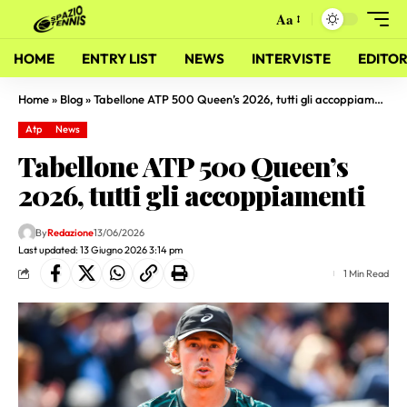
Aa
HOME
ENTRY LIST
NEWS
INTERVISTE
EDITOR
Home
»
Blog
»
Tabellone ATP 500 Queen’s 2026, tutti gli accoppiamenti
Atp
News
Tabellone ATP 500 Queen’s
2026, tutti gli accoppiamenti
By
Redazione
13/06/2026
Last updated: 13 Giugno 2026 3:14 pm
1 Min Read