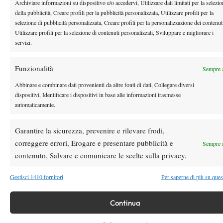
Archiviare informazioni su dispositivo e/o accedervi, Utilizzare dati limitati per la selezi
della pubblicità, Creare profili per la pubblicità personalizzata, Utilizzare profili per la
selezione di pubblicità personalizzata, Creare profili per la personalizzazione dei contenut
Youtube
Utilizzare profili per la selezione di contenuti personalizzati, Sviluppare e migliorare i
servizi.
Funzionalità
Sempre a
Abbinare e combinare dati provenienti da altre fonti di dati, Collegare diversi
dispositivi, Identificare i dispositivi in base alle informazioni trasmesse
automaticamente.
Testata giornalistica
registrata Aut-Trib Milano n°
Spazio Tennis
10268 del 15/09/2025
Garantire la sicurezza, prevenire e rilevare frodi,
VIBES MEDIA SRL
Editore:
, P.iva 14250480960
correggere errori, Erogare e presentare pubblicità e
Sempre a
Direttore Responsabile: Alessandro Nizegorodcew
contenuto, Salvare e comunicare le scelte sulla privacy.
HOME
Gestisci 1410 fornitori
Per saperne di più su ques
ENTRY LIST
NEWS
Continua
WTA
ATP