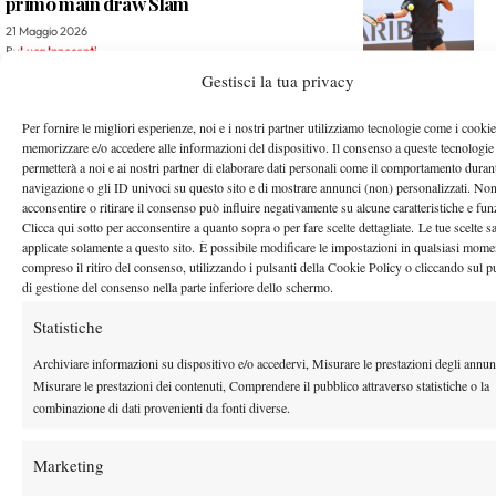
primo main draw Slam
21 Maggio 2026
By
Luca Innocenti
Gestisci la tua privacy
Qualificazioni Roland Garros 2026: medical time out per
Galarneau contro Cinà
Per fornire le migliori esperienze, noi e i nostri partner utilizziamo tecnologie come i cookie
memorizzare e/o accedere alle informazioni del dispositivo. Il consenso a queste tecnologie
21 Maggio 2026
permetterà a noi e ai nostri partner di elaborare dati personali come il comportamento durant
By
Redazione
navigazione o gli ID univoci su questo sito e di mostrare annunci (non) personalizzati. No
acconsentire o ritirare il consenso può influire negativamente su alcune caratteristiche e fun
Clicca qui sotto per acconsentire a quanto sopra o per fare scelte dettagliate. Le tue scelte 
1
2
…
115
116
117
118
119
…
134
135
applicate solamente a questo sito. È possibile modificare le impostazioni in qualsiasi mome
compreso il ritiro del consenso, utilizzando i pulsanti della Cookie Policy o cliccando sul p
di gestione del consenso nella parte inferiore dello schermo.
Facebook
Statistiche
Archiviare informazioni su dispositivo e/o accedervi, Misurare le prestazioni degli annun
Misurare le prestazioni dei contenuti, Comprendere il pubblico attraverso statistiche o la
X
combinazione di dati provenienti da fonti diverse.
Marketing
Instagram