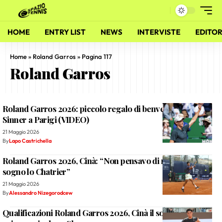
HOME
ENTRY LIST
NEWS
INTERVISTE
EDITOR
Home
»
Roland Garros
»
Pagina 117
Roland Garros
Roland Garros 2026: piccolo regalo di benvenuto per
Sinner a Parigi (VIDEO)
21 Maggio 2026
By
Lapo Castrichella
Roland Garros 2026, Cinà: “Non pensavo di riuscirci, ora
sogno lo Chatrier”
21 Maggio 2026
By
Alessandro Nizegorodcew
Qualificazioni Roland Garros 2026, Cinà il sogno è reale: