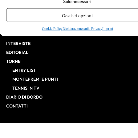
Solo necessari
CHALLENGER
Gestisci opzioni
ITF
BILLIE JEAN KING CUP
Cookie Policy
Dichiarazione sulla Privacy
Imprint
ATP FINALS
INTERVISTE
EDITORIALI
TORNEI
ENTRY LIST
MONTEPREMI E PUNTI
TENNIS IN TV
DIARIO DI BORDO
CONTATTI