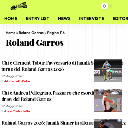
HOME
ENTRY LIST
NEWS
INTERVISTE
EDITOR
Home
»
Roland Garros
»
Pagina 116
Roland Garros
Chi è Clement Tabur, l’avversario di Jannik Sinner al primo
turno del Roland Garros 2026
22 Maggio 2026
By
Marco della Calce
Chi è Andrea Pellegrino, l’azzurro che esordirà nel main
draw del Roland Garros
22 Maggio 2026
By
Lapo Castrichella
Roland Garros 2026: Jannik Sinner in allenamento con Baez