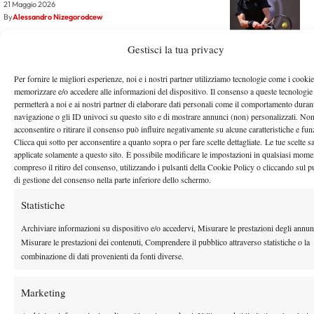
21 Maggio 2026
By
Alessandro Nizegorodcew
Gestisci la tua privacy
Quando gioca Sinner al primo turno del Roland Garros
2026: data, orario e diretta tv
Per fornire le migliori esperienze, noi e i nostri partner utilizziamo tecnologie come i cookie
21 Maggio 2026
memorizzare e/o accedere alle informazioni del dispositivo. Il consenso a queste tecnologie
By
Redazione
permetterà a noi e ai nostri partner di elaborare dati personali come il comportamento durant
navigazione o gli ID univoci su questo sito e di mostrare annunci (non) personalizzati. No
acconsentire o ritirare il consenso può influire negativamente su alcune caratteristiche e fun
Clicca qui sotto per acconsentire a quanto sopra o per fare scelte dettagliate. Le tue scelte 
1
2
…
114
115
116
117
118
…
134
135
applicate solamente a questo sito. È possibile modificare le impostazioni in qualsiasi mome
compreso il ritiro del consenso, utilizzando i pulsanti della Cookie Policy o cliccando sul p
di gestione del consenso nella parte inferiore dello schermo.
Facebook
Statistiche
Archiviare informazioni su dispositivo e/o accedervi, Misurare le prestazioni degli annun
X
Misurare le prestazioni dei contenuti, Comprendere il pubblico attraverso statistiche o la
combinazione di dati provenienti da fonti diverse.
Marketing
Instagram