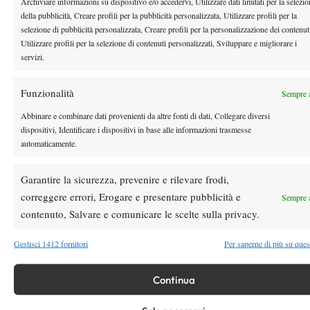
Archiviare informazioni su dispositivo e/o accedervi, Utilizzare dati limitati per la selezi
della pubblicità, Creare profili per la pubblicità personalizzata, Utilizzare profili per la
selezione di pubblicità personalizzata, Creare profili per la personalizzazione dei contenut
Youtube
Utilizzare profili per la selezione di contenuti personalizzati, Sviluppare e migliorare i
servizi.
Funzionalità
Sempre a
Abbinare e combinare dati provenienti da altre fonti di dati, Collegare diversi
dispositivi, Identificare i dispositivi in base alle informazioni trasmesse
automaticamente.
Testata giornalistica
registrata Aut-Trib Milano n°
Spazio Tennis
10268 del 15/09/2025
Garantire la sicurezza, prevenire e rilevare frodi,
VIBES MEDIA SRL
Editore:
, P.iva 14250480960
correggere errori, Erogare e presentare pubblicità e
Sempre a
Direttore Responsabile: Alessandro Nizegorodcew
contenuto, Salvare e comunicare le scelte sulla privacy.
HOME
ENTRY LIST
Gestisci 1412 fornitori
Per saperne di più su ques
NEWS
Continua
WTA
ATP