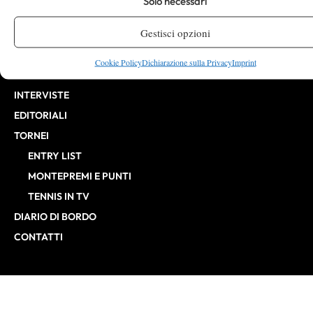
Solo necessari
CHALLENGER
Gestisci opzioni
ITF
BILLIE JEAN KING CUP
Cookie Policy
Dichiarazione sulla Privacy
Imprint
ATP FINALS
INTERVISTE
EDITORIALI
TORNEI
ENTRY LIST
MONTEPREMI E PUNTI
TENNIS IN TV
DIARIO DI BORDO
CONTATTI