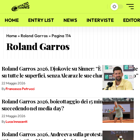
HOME
ENTRY LIST
NEWS
INTERVISTE
EDITOR
Home
»
Roland Garros
»
Pagina 114
Roland Garros
Roland Garros 2026, Djokovic su Sinner: “È impressionante
su tutte le superfici, senza Alcaraz le sue chance aumentano”
22 Maggio 2026
By
Francesco Petrucci
Roland Garros 2026, boicottaggio dei 15 minuti: cosa sta
succedendo nel media day?
22 Maggio 2026
By
Luca Innocenti
Roland Garros 2026, Andreeva sulla protesta dei tennisti: