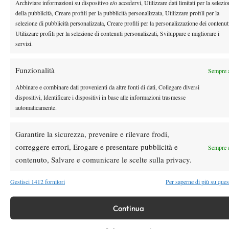
Archiviare informazioni su dispositivo e/o accedervi, Utilizzare dati limitati per la selezi
della pubblicità, Creare profili per la pubblicità personalizzata, Utilizzare profili per la
selezione di pubblicità personalizzata, Creare profili per la personalizzazione dei contenut
Youtube
Utilizzare profili per la selezione di contenuti personalizzati, Sviluppare e migliorare i
servizi.
Funzionalità
Sempre a
Abbinare e combinare dati provenienti da altre fonti di dati, Collegare diversi
dispositivi, Identificare i dispositivi in base alle informazioni trasmesse
automaticamente.
Testata giornalistica
registrata Aut-Trib Milano n°
Spazio Tennis
10268 del 15/09/2025
Garantire la sicurezza, prevenire e rilevare frodi,
VIBES MEDIA SRL
Editore:
, P.iva 14250480960
correggere errori, Erogare e presentare pubblicità e
Sempre a
Direttore Responsabile: Alessandro Nizegorodcew
contenuto, Salvare e comunicare le scelte sulla privacy.
HOME
Gestisci 1412 fornitori
Per saperne di più su ques
ENTRY LIST
NEWS
Continua
WTA
ATP