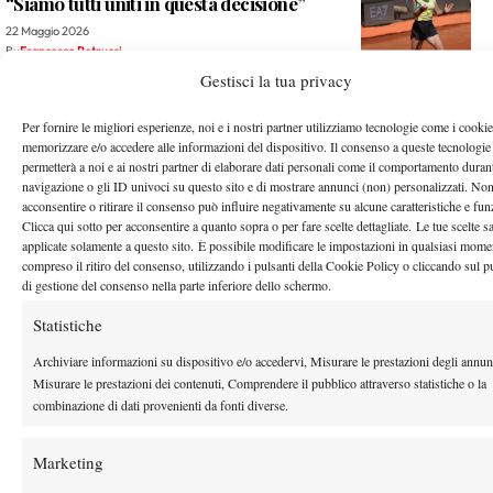
“Siamo tutti uniti in questa decisione”
22 Maggio 2026
By
Francesco Petrucci
Gestisci la tua privacy
Chi è Federico Cinà, il giovane siciliano all’esordio nel main
draw del Roland Garros
Per fornire le migliori esperienze, noi e i nostri partner utilizziamo tecnologie come i cookie
memorizzare e/o accedere alle informazioni del dispositivo. Il consenso a queste tecnologie
22 Maggio 2026
permetterà a noi e ai nostri partner di elaborare dati personali come il comportamento durant
By
Lapo Castrichella
navigazione o gli ID univoci su questo sito e di mostrare annunci (non) personalizzati. No
acconsentire o ritirare il consenso può influire negativamente su alcune caratteristiche e fun
Clicca qui sotto per acconsentire a quanto sopra o per fare scelte dettagliate. Le tue scelte 
1
2
…
112
113
114
115
116
…
134
135
applicate solamente a questo sito. È possibile modificare le impostazioni in qualsiasi mome
compreso il ritiro del consenso, utilizzando i pulsanti della Cookie Policy o cliccando sul p
di gestione del consenso nella parte inferiore dello schermo.
Facebook
Statistiche
Archiviare informazioni su dispositivo e/o accedervi, Misurare le prestazioni degli annun
Misurare le prestazioni dei contenuti, Comprendere il pubblico attraverso statistiche o la
X
combinazione di dati provenienti da fonti diverse.
Marketing
Instagram