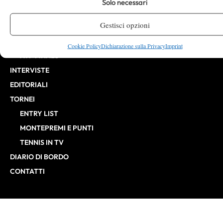
Solo necessari
CHALLENGER
Gestisci opzioni
ITF
BILLIE JEAN KING CUP
Cookie Policy
Dichiarazione sulla Privacy
Imprint
ATP FINALS
INTERVISTE
EDITORIALI
TORNEI
ENTRY LIST
MONTEPREMI E PUNTI
TENNIS IN TV
DIARIO DI BORDO
CONTATTI