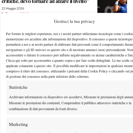
critiche, devo tornare ad alzare il livello”
22 Maggio 2026
By
Tommaso Vitali
Gestisci la tua privacy
Roland Garros 2026, Jodar al debutto: “Nadal? Solo quando
sei qui capisci l’importanza di ciò che ha fatto”
Per fornire le migliori esperienze, noi e i nostri partner utilizziamo tecnologie come i cookie
memorizzare e/o accedere alle informazioni del dispositivo. Il consenso a queste tecnologie
22 Maggio 2026
permetterà a noi e ai nostri partner di elaborare dati personali come il comportamento durant
By
Francesco Bruni
navigazione o gli ID univoci su questo sito e di mostrare annunci (non) personalizzati. No
acconsentire o ritirare il consenso può influire negativamente su alcune caratteristiche e fun
Clicca qui sotto per acconsentire a quanto sopra o per fare scelte dettagliate. Le tue scelte 
1
2
…
111
112
113
114
115
…
134
135
applicate solamente a questo sito. È possibile modificare le impostazioni in qualsiasi mome
compreso il ritiro del consenso, utilizzando i pulsanti della Cookie Policy o cliccando sul p
di gestione del consenso nella parte inferiore dello schermo.
Facebook
Statistiche
Archiviare informazioni su dispositivo e/o accedervi, Misurare le prestazioni degli annun
Misurare le prestazioni dei contenuti, Comprendere il pubblico attraverso statistiche o la
X
combinazione di dati provenienti da fonti diverse.
Marketing
Instagram