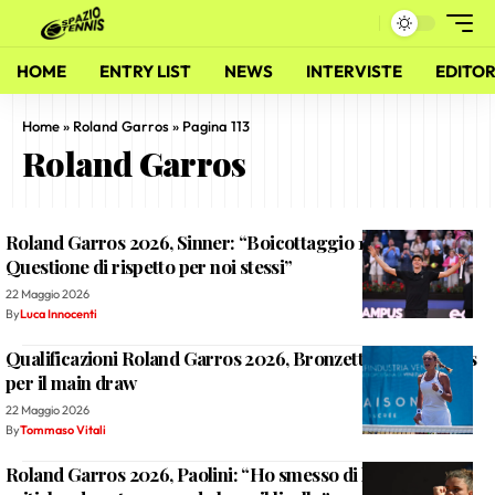
HOME
ENTRY LIST
NEWS
INTERVISTE
EDITOR
Home
»
Roland Garros
»
Pagina 113
Roland Garros
Roland Garros 2026, Sinner: “Boicottaggio 15 minuti?
Questione di rispetto per noi stessi”
22 Maggio 2026
By
Luca Innocenti
Qualificazioni Roland Garros 2026, Bronzetti stacca il pass
per il main draw
22 Maggio 2026
By
Tommaso Vitali
Roland Garros 2026, Paolini: “Ho smesso di leggere le