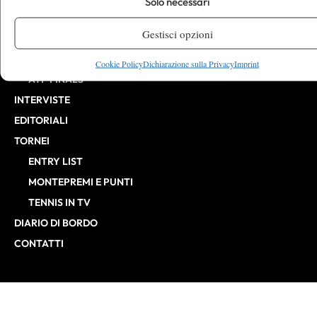
Solo necessari
CHALLENGER
Gestisci opzioni
ITF
BILLIE JEAN KING CUP
Cookie Policy
Dichiarazione sulla Privacy
Imprint
ATP FINALS
INTERVISTE
EDITORIALI
TORNEI
ENTRY LIST
MONTEPREMI E PUNTI
TENNIS IN TV
DIARIO DI BORDO
CONTATTI