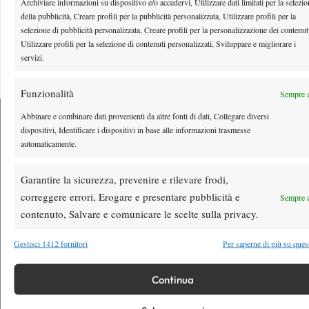
Archiviare informazioni su dispositivo e/o accedervi, Utilizzare dati limitati per la selezi
della pubblicità, Creare profili per la pubblicità personalizzata, Utilizzare profili per la
selezione di pubblicità personalizzata, Creare profili per la personalizzazione dei contenut
Youtube
Utilizzare profili per la selezione di contenuti personalizzati, Sviluppare e migliorare i
servizi.
Funzionalità
Sempre a
Abbinare e combinare dati provenienti da altre fonti di dati, Collegare diversi
dispositivi, Identificare i dispositivi in base alle informazioni trasmesse
automaticamente.
Testata giornalistica
registrata Aut-Trib Milano n°
Spazio Tennis
10268 del 15/09/2025
Garantire la sicurezza, prevenire e rilevare frodi,
VIBES MEDIA SRL
Editore:
, P.iva 14250480960
correggere errori, Erogare e presentare pubblicità e
Sempre a
Direttore Responsabile: Alessandro Nizegorodcew
contenuto, Salvare e comunicare le scelte sulla privacy.
HOME
Gestisci 1412 fornitori
Per saperne di più su ques
ENTRY LIST
NEWS
Continua
WTA
ATP