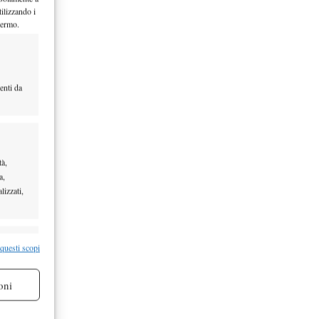
ilizzando i
hermo.
ldi,
enti da
 250…
tà,
a,
lizzati,
 prize
e
re attivo
 questi scopi
 esibizione…
oni