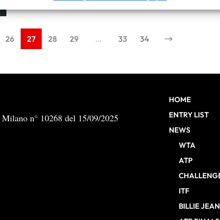
By
Alessio Vinciguerra
 e presentare pubblicità e contenuto, Salvare e comunicare le
Semp
sulla privacy.
26
27
28
29
…
33
34
HOME
ENTRY LIST
b Milano n° 10268 del 15/09/2025
NEWS
WTA
ATP
CHALLENG
ITF
BILLIE JEA