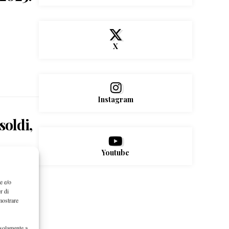
X
Instagram
oldi,
Youtube
 250…
e e/o
r di
mostrare
 solamente a