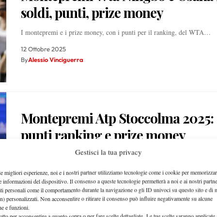
soldi, punti, prize money
I montepremi e i prize money, con i punti per il ranking, del WTA…
12 Ottobre 2025
By
Alessio Vinciguerra
Montepremi Atp Stoccolma 2025: s
punti ranking e prize money
Gestisci la tua privacy
Il montepremi ed il prize money, con i punti per il ranking, dell’ATP
12 Ottobre 2025
le migliori esperienze, noi e i nostri partner utilizziamo tecnologie come i cookie per memorizzar
e informazioni del dispositivo. Il consenso a queste tecnologie permetterà a noi e ai nostri partne
By
Alessio Vinciguerra
ati personali come il comportamento durante la navigazione o gli ID univoci su questo sito e di 
n) personalizzati. Non acconsentire o ritirare il consenso può influire negativamente su alcune
che e funzioni.
otto per acconsentire a quanto sopra o per fare scelte dettagliate. Le tue scelte saranno applicate