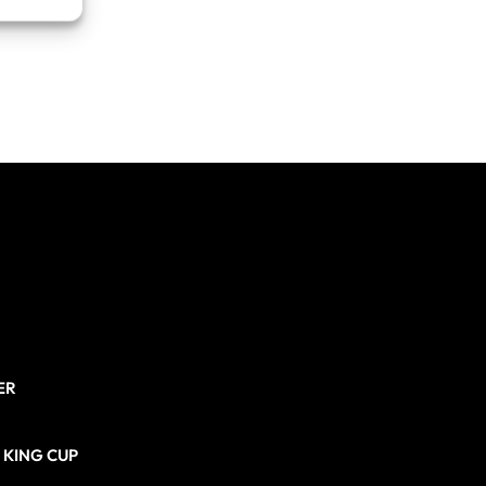
re attivo
ER
N KING CUP