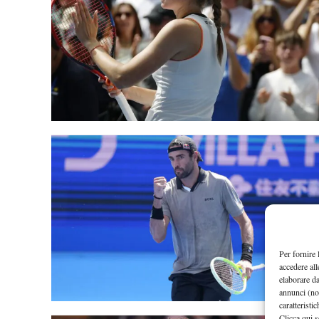
Per fornire 
accedere all
elaborare d
annunci (no
caratteristi
Clicca qui s