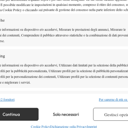
 È possibile modificare le impostazioni in qualsiasi momento, compreso il ritiro del consenso, ut
la Cookie Policy o cliccando sul pulsante di gestione del consenso nella parte inferiore dello sc
Montepremi Atp Bruxelles 2025: so
che
punti ranking e prize money
e informazioni su dispositivo e/o accedervi, Misurare le prestazioni degli annunci, Misurare le
ni dei contenuti, Comprendere il pubblico attraverso statistiche o la combinazione di dati proveni
Il montepremi ed il prize money, con i punti per il ranking, dell’ATP
rse.
12 Ottobre 2025
By
Alessio Vinciguerra
ing
 informazioni su dispositivo e/o accedervi, Utilizzare dati limitati per la selezione della pubblici
fili per la pubblicità personalizzata, Utilizzare profili per la selezione di pubblicità personalizzat
fili per la personalizzazione dei contenuti, Utilizzare profili per la selezione di contenuti persona
Montepremi Six Kings Slam 2025:
 e migliorare i servizi.
money e soldi per partecipazione 
alità
Semp
vittoria
2 fornitori
Per saperne di più su
 combinare dati provenienti da altre fonti di dati, Collegare diversi dispositivi,
re i dispositivi in base alle informazioni trasmesse automaticamente.
Il montepremi totale e il prize money del Six Kings Slam 2025, torneo
Continua
Solo necessari
Gestisci opzi
16 Ottobre 2025
re la sicurezza, prevenire e rilevare frodi, correggere errori,
Cookie Policy
Dichiarazione sulla Privacy
Imprint