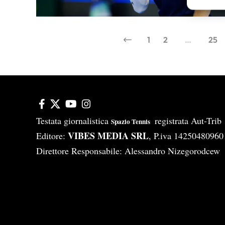
Erogare
scelte 
1
2
…
25
Testata giornalistica
registrata Aut-Tri
Spazio Tennis
VIBES MEDIA SRL
Editore:
, P.iva 14250480960
Direttore Responsabile: Alessandro Nizegorodcew