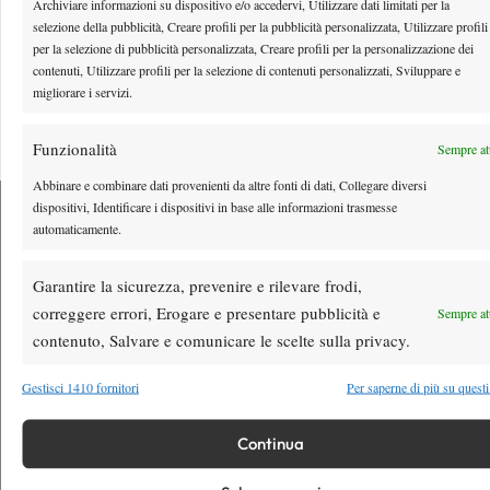
Archiviare informazioni su dispositivo e/o accedervi, Utilizzare dati limitati per la
selezione della pubblicità, Creare profili per la pubblicità personalizzata, Utilizzare profili
per la selezione di pubblicità personalizzata, Creare profili per la personalizzazione dei
contenuti, Utilizzare profili per la selezione di contenuti personalizzati, Sviluppare e
Youtube
migliorare i servizi.
Funzionalità
Sempre at
Abbinare e combinare dati provenienti da altre fonti di dati, Collegare diversi
dispositivi, Identificare i dispositivi in base alle informazioni trasmesse
automaticamente.
Testata giornalistica
registrata Aut-Trib Milano n°
Spazio Tennis
Garantire la sicurezza, prevenire e rilevare frodi,
10268 del 15/09/2025
correggere errori, Erogare e presentare pubblicità e
Sempre at
VIBES MEDIA SRL
Editore:
, P.iva 14250480960
contenuto, Salvare e comunicare le scelte sulla privacy.
Direttore Responsabile: Alessandro Nizegorodcew
HOME
Gestisci 1410 fornitori
Per saperne di più su questi
ENTRY LIST
Continua
NEWS
WTA