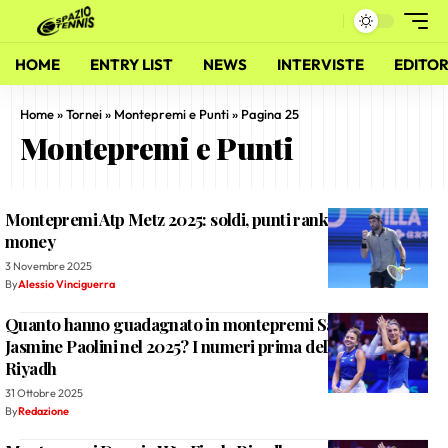
HOME
ENTRY LIST
NEWS
INTERVISTE
EDITOR
Home
»
Tornei
»
Montepremi e Punti
»
Pagina 25
Montepremi e Punti
Montepremi Atp Metz 2025: soldi, punti ranking e prize
money
3 Novembre 2025
By
Alessio Vinciguerra
Quanto hanno guadagnato in montepremi Sara Errani e
Jasmine Paolini nel 2025? I numeri prima delle Finals di
Riyadh
31 Ottobre 2025
By
Redazione