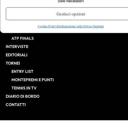
Solo necessari
ATP
Gestisci opzioni
CHALLENGER
ITF
Cookie Policy
Dichiarazione sulla Privacy
Imprint
BILLIE JEAN KING CUP
ATP FINALS
INTERVISTE
EDITORIALI
TORNEI
ENTRY LIST
MONTEPREMI E PUNTI
TENNIS IN TV
DIARIO DI BORDO
CONTATTI