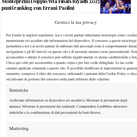
Montepremi Doppio Wta Finals Riyadh 2025: prize money,
punti ranking con Errani/Paolini
3 Novembre 2025
By
Alessio Vinciguerra
Gestisci la tua privacy
Montepremi Wta Finals Riyadh 2025: prize money, punti
Per fornire le migliori esperienze, noi e i nostri partner utilizziamo tecnologie come i cookie
ranking singolare con Paolini
memorizzare e/o accedere alle informazioni del dispositivo. Il consenso a queste tecnologie
permetterà a noi e ai nostri partner di elaborare dati personali come il comportamento durant
30 Ottobre 2025
navigazione o gli ID univoci su questo sito e di mostrare annunci (non) personalizzati. No
By
Alessio Vinciguerra
acconsentire o ritirare il consenso può influire negativamente su alcune caratteristiche e fun
Clicca qui sotto per acconsentire a quanto sopra o per fare scelte dettagliate. Le tue scelte
saranno applicate solamente a questo sito. È possibile modificare le impostazioni in qualsia
1
2
…
23
24
25
26
27
…
33
34
momento, compreso il ritiro del consenso, utilizzando i pulsanti della Cookie Policy o clic
sul pulsante di gestione del consenso nella parte inferiore dello schermo.
Statistiche
Facebook
Archiviare informazioni su dispositivo e/o accedervi, Misurare le prestazioni degli
annunci, Misurare le prestazioni dei contenuti, Comprendere il pubblico attraverso
statistiche o la combinazione di dati provenienti da fonti diverse.
X
Marketing
Instagram