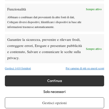
Funzionalità
Sempre attivo
Youtube
Abbinare e combinare dati provenienti da altre fonti di dati,
Collegare diversi dispositivi, Identificare i dispositivi in base alle
informazioni trasmesse automaticamente.
Garantire la sicurezza, prevenire e rilevare frodi,
correggere errori, Erogare e presentare pubblicità
Sempre attivo
e contenuto, Salvare e comunicare le scelte sulla
Testata giornalistica
registrata Aut-Trib Milano n°
Spazio Tennis
privacy.
10268 del 15/09/2025
VIBES MEDIA SRL
Editore:
, P.iva 14250480960
Gestisci 1410 fornitori
Per saperne di più su questi scopi
Direttore Responsabile: Alessandro Nizegorodcew
HOME
Continua
ENTRY LIST
Solo necessari
NEWS
WTA
Gestisci opzioni
ATP