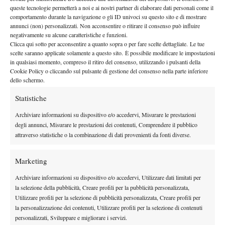
terzo turno Wimbledon 2026
queste tecnologie permetterà a noi e ai nostri partner di elaborare dati personali come il
3 Luglio 2026
comportamento durante la navigazione o gli ID univoci su questo sito e di mostrare
By
Redazione
annunci (non) personalizzati. Non acconsentire o ritirare il consenso può influire
negativamente su alcune caratteristiche e funzioni.
Paolini-Sakkari domani in tv, orario e diretta streaming
Clicca qui sotto per acconsentire a quanto sopra o per fare scelte dettagliate. Le tue
scelte saranno applicate solamente a questo sito. È possibile modificare le impostazioni
terzo turno Wimbledon 2026
in qualsiasi momento, compreso il ritiro del consenso, utilizzando i pulsanti della
3 Luglio 2026
Cookie Policy o cliccando sul pulsante di gestione del consenso nella parte inferiore
By
Redazione
dello schermo.
Statistiche
1
2
3
4
5
6
…
89
90
Archiviare informazioni su dispositivo e/o accedervi, Misurare le prestazioni
degli annunci, Misurare le prestazioni dei contenuti, Comprendere il pubblico
attraverso statistiche o la combinazione di dati provenienti da fonti diverse.
Facebook
Marketing
X
Archiviare informazioni su dispositivo e/o accedervi, Utilizzare dati limitati per
la selezione della pubblicità, Creare profili per la pubblicità personalizzata,
Utilizzare profili per la selezione di pubblicità personalizzata, Creare profili per
la personalizzazione dei contenuti, Utilizzare profili per la selezione di contenuti
Instagram
personalizzati, Sviluppare e migliorare i servizi.