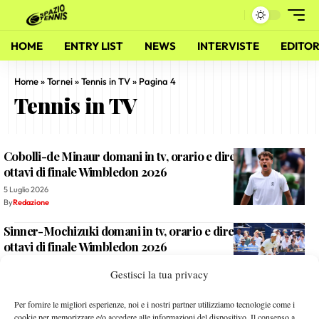
HOME
ENTRY LIST
NEWS
INTERVISTE
EDITOR
Home
»
Tornei
»
Tennis in TV
»
Pagina 4
Tennis in TV
Cobolli-de Minaur domani in tv, orario e diretta streaming
ottavi di finale Wimbledon 2026
5 Luglio 2026
By
Redazione
Sinner-Mochizuki domani in tv, orario e diretta streaming
ottavi di finale Wimbledon 2026
4 Luglio 2026
Gestisci la tua privacy
By
Redazione
Berrettini-Dimitrov domani in tv, orario e diretta streaming
Per fornire le migliori esperienze, noi e i nostri partner utilizziamo tecnologie come i
cookie per memorizzare e/o accedere alle informazioni del dispositivo. Il consenso a