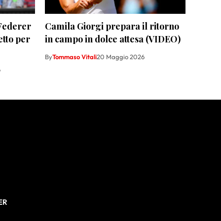
“Federer
Camila Giorgi prepara il ritorno
etto per
in campo in dolce attesa (VIDEO)
By
Tommaso Vitali
20 Maggio 2026
6
ER