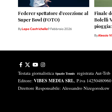
Federer spettatore d’eccezione al
Finale 
Super Bowl (FOTO)
Bolelli/
pioggia:
By
Lapo Castrichella
9 Febbraio 2026
By
Alessio V
Testata giornalistica
registrata Aut-Tri
Spazio Tennis
VIBES MEDIA SRL
Editore:
, P.iva 14250480960
Direttore Responsabile: Alessandro Nizegorodcew