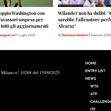
doppio Washington con
Wilander non ha dubbi: 
Vavassori sospesa per
sarebbe l’allenatore perf
 tutti gli aggiornamenti
Alcaraz”
inciguerra
27 Luglio 2025
By
Tommaso Giuliani
13 Gennaio 202
HOME
ENTRY LIST
b Milano n° 10268 del 15/09/2025
NEWS
WTA
ATP
CHALLENG
ITF