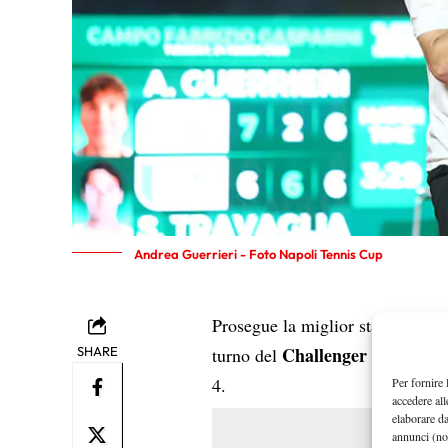
Andrea Guerrieri - Foto Napoli Tennis Cup
Prosegue la miglior stagione in 
Challenger 75 di Catt
SHARE
turno del
4.
Per fornire 
accedere all
elaborare d
annunci (no