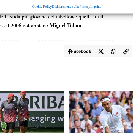
re la sicurezza, prevenire e rilevare frodi, correggere errori,
Cookie Policy
Dichiarazione sulla Privacy
Imprint
di inizio match, chiuso in crescendo al terzo.
 e presentare pubblicità e contenuto, Salvare e comunicare le
Semp
ella sfida più giovane del tabellone: quella tra il
sulla privacy.
v
Miguel Tobon
e il 2006 colombiano
.
Facebook