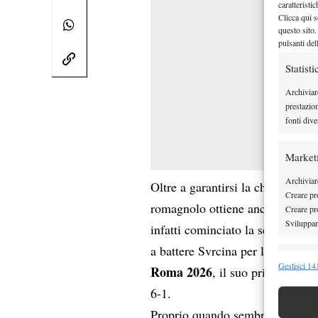
caratteristi
Clicca qui s
questo sito.
pulsanti del
Statisti
Archiviar
prestazio
fonti dive
Market
Archiviare
Oltre a garantirsi la chance di r
Creare pro
romagnolo ottiene anche la sua mi
Creare pro
Sviluppare
infatti cominciato la settimana
a battere Svrcina per la seconda 
Funzion
Gestisci 141
Roma 2026
, il suo primo titolo
Abbinare e
6-1.
Identifica
Proprio quando sembrava che la 