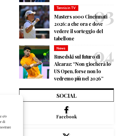
Tennis in TV
Masters 1000 Cincinnati
2026: a che ora e dove
vedere il sorteggio del
tabellone
News
Rusedski sul futuro di
Alcaraz: “Non giocherà lo
US Open, forse non lo
vedremo più nel 2026”
SOCIAL
e e/o
Facebook
r di
mostrare