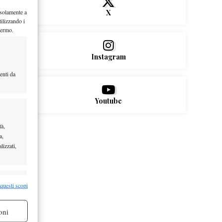
 solamente a
X
ilizzando i
hermo.
Instagram
enti da
Youtube
tà,
a,
lizzati,
re attivo
 questi scopi
oni