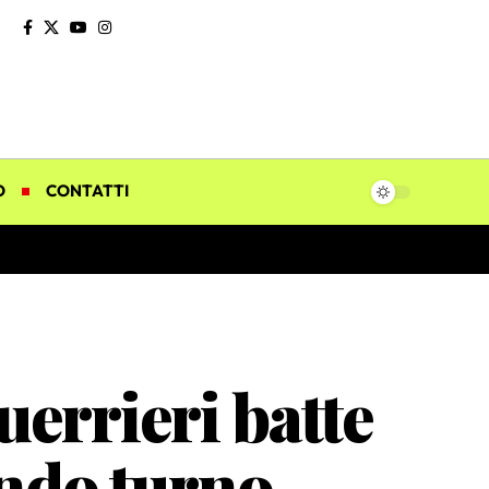
O
CONTATTI
uerrieri batte
ondo turno