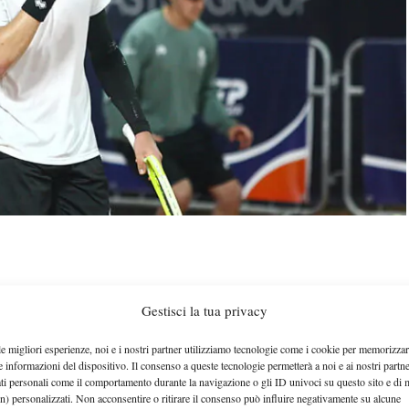
Andrea Guerrieri
carriera di
, che accede al secondo
Gestisci la tua privacy
olica
Dalibor Svrcina
dopo aver battuto
6-3 3-6 6-
le migliori esperienze, noi e i nostri partner utilizziamo tecnologie come i cookie per memorizzar
e informazioni del dispositivo. Il consenso a queste tecnologie permetterà a noi e ai nostri partne
ati personali come il comportamento durante la navigazione o gli ID univoci su questo sito e di 
n) personalizzati. Non acconsentire o ritirare il consenso può influire negativamente su alcune