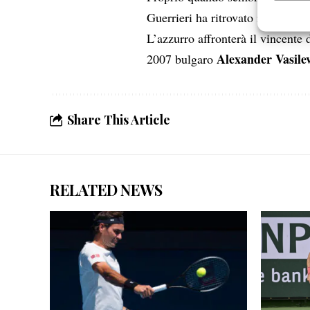
Garanti
Guerrieri ha ritrovato il livello 
Erogare
L’azzurro affronterà il vincente d
scelte 
Alexander Vasile
2007 bulgaro
Share This Article
RELATED NEWS