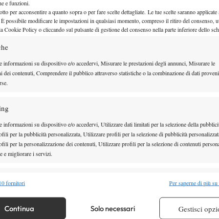
che e funzioni.
otto per acconsentire a quanto sopra o per fare scelte dettagliate. Le tue scelte saranno applicate
 È possibile modificare le impostazioni in qualsiasi momento, compreso il ritiro del consenso, ut
la Cookie Policy o cliccando sul pulsante di gestione del consenso nella parte inferiore dello sc
che
e informazioni su dispositivo e/o accedervi, Misurare le prestazioni degli annunci, Misurare le
ni dei contenuti, Comprendere il pubblico attraverso statistiche o la combinazione di dati proveni
rse.
ing
 informazioni su dispositivo e/o accedervi, Utilizzare dati limitati per la selezione della pubblici
itoccare nuovamente la sua miglior classifica (231), il
fili per la pubblicità personalizzata, Utilizzare profili per la selezione di pubblicità personalizzat
glior vittoria in carriera per ranking: il ceco ha
fili per la personalizzazione dei contenuti, Utilizzare profili per la selezione di contenuti persona
 e migliorare i servizi.
 come numero 107 del mondo. Guerrieri riesce anche
Challenger 75 di
volta in stagione dopo la finale del
alità
Semp
0 fornitori
Per saperne di più su
 a questo livello. In quel caso, l’azzurro vinse 4-6 6-2
 combinare dati provenienti da altre fonti di dati, Collegare diversi dispositivi,
re i dispositivi in base alle informazioni trasmesse automaticamente.
Continua
Solo necessari
Gestisci opzi
rimonta di Svrcina fosse la conclusione più logica,