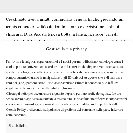
Cecchinato aveva infatti cominciato bene la finale, giocando un
tennis concreto, solido da fondo campo e decisivo nei colpi di
chiusura. Diaz Acosta teneva botta, a fatica, nei suoi turni di
servizio. Il tiebreak del primo set, un sentenza: dominato 7-0 dal
Gestisci la tua privacy
siciliano. Nel secondo set il nativo di Buenos Aires ha preso un
po’ più di coraggio, e hanno iniziato a giocare traiettorie più
Per fornire le migliori esperienze, noi e i nostri partner utilizziamo tecnologie come i
cariche sul rovescio di Cecchinato, il quale ha iniziato a
cookie per memorizzare e/o accedere alle informazioni del dispositivo. Il consenso a
commettere più errori. Il tiebreak del secondo set è stato
queste tecnologie permetterà a noi e ai nostri partner di elaborare dati personali come il
comportamento durante la navigazione o gli ID univoci su questo sito e di mostrare
argentino.
annunci (non) personalizzati. Non acconsentire o ritirare il consenso può influire
Infine, nel terzo set sembravano alte le speranze per Ceck, forte
negativamente su alcune caratteristiche e funzioni.
di un break maturato nel terzo game. Sembrava perfettamente in
Clicca qui sotto per acconsentire a quanto sopra o per fare scelte dettagliate. Le tue
scelte saranno applicate solamente a questo sito. È possibile modificare le impostazioni
controllo l’italiano, e invece all’ottavo game è arrivato il
in qualsiasi momento, compreso il ritiro del consenso, utilizzando i pulsanti della
controbreak di Diaz Acosta. 4-4. Da lì, un Cecchinato un po’
Cookie Policy o cliccando sul pulsante di gestione del consenso nella parte inferiore
dello schermo.
scoraggiato ha provato a lottare, ma Diaz Acosta, giunto al
tiebreak decisivo, ha avuto la meglio.
Statistiche
Roland Garros
Finale amara per l’ex semifinalista del
, che sfiora