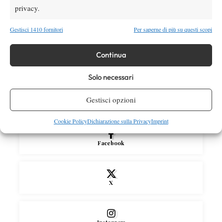
Atp
News
privacy.
Masters 1000 Montreal 2026: medical time
out per Shang contro Darderi
Gestisci 1410 fornitori
Per saperne di più su questi scopi
News
Wta
Continua
WTA 1000 Toronto 2026: pioggia pesante,
gioco sospeso
Solo necessari
Gestisci opzioni
SOCIAL
Cookie Policy
Dichiarazione sulla Privacy
Imprint
Facebook
X