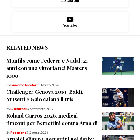
Instagram
Youtube
RELATED NEWS
Monfils come Federer e Nadal: 21
anni con una vittoria nei Masters
1000
By
Giacomo Nicotera
5 Marzo 2026
Challenger Genova 2019: Baldi,
Musetti e Gaio calano il tris
By
L. Andreoli
3 Settembre 2019
Roland Garros 2026, medical
timeout per Berrettini contro Arnaldi
By
Redazione
3 Giugno 2026
Arnaldi elimina Berrettini nel derby