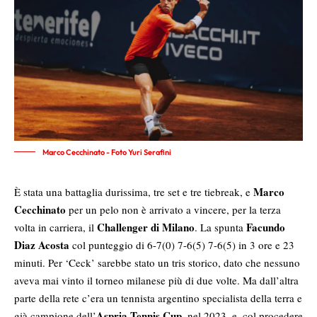
Marco Cecchinato - Foto Yuri Serafini
Marco
È stata una battaglia durissima, tre set e tre tiebreak, e
Cecchinato
per un pelo non è arrivato a vincere, per la terza
Challenger di Milano
Facundo
volta in carriera, il
. La spunta
Diaz Acosta
col punteggio di 6-7(0) 7-6(5) 7-6(5) in 3 ore e 23
minuti. Per ‘Ceck’ sarebbe stato un tris storico, dato che nessuno
aveva mai vinto il torneo milanese più di due volte. Ma dall’altra
parte della rete c’era un tennista argentino specialista della terra e
Aspria Tennis Cup
già campione dell’
, nel 2023, e, col procedere