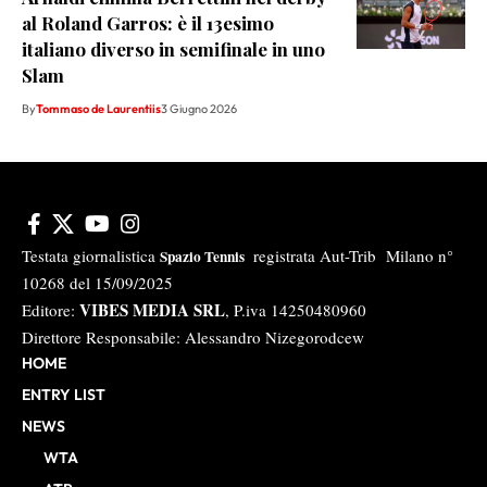
al Roland Garros: è il 13esimo
italiano diverso in semifinale in uno
Slam
By
Tommaso de Laurentiis
3 Giugno 2026
Testata giornalistica
registrata Aut-Trib Milano n°
Spazio Tennis
10268 del 15/09/2025
VIBES MEDIA SRL
Editore:
, P.iva 14250480960
Direttore Responsabile: Alessandro Nizegorodcew
HOME
ENTRY LIST
NEWS
WTA