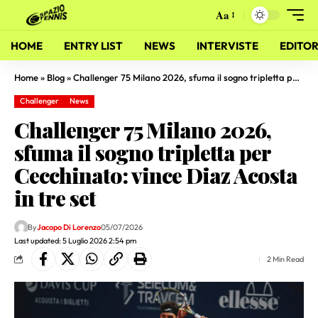
Aa
HOME
ENTRY LIST
NEWS
INTERVISTE
EDITOR
Home
»
Blog
»
Challenger 75 Milano 2026, sfuma il sogno tripletta per Cecchinato: vince Diaz Acosta in tre set
Challenger
News
Challenger 75 Milano 2026,
sfuma il sogno tripletta per
Cecchinato: vince Diaz Acosta
in tre set
By
Jacopo Di Lorenzo
05/07/2026
Last updated: 5 Luglio 2026 2:54 pm
2 Min Read