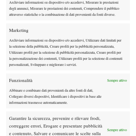
Archiviare informazioni su dispositivo e/o accedervi, Misurare le prestazioni
non vince un titolo
ma non raggiunge il tris storico a Milano e
degli annunci, Misurare le prestazioni dei contenuti, Comprendere il pubblico
proprio dall’Aspria Tennis Cup del 2025
, segno che deve
attraverso statistiche o la combinazione di dati provenienti da fonti diverse.
ancora ritrovare il suo miglior tennis.
Marketing
Archiviare informazioni su dispositivo e/o accedervi, Utilizzare dati limitati per
la selezione della pubblicità, Creare profili per la pubblicità personalizzata,
Utilizzare profili per la selezione di pubblicità personalizzata, Creare profili per
la personalizzazione dei contenuti, Utilizzare profili per la selezione di contenuti
DI TENDENZA
personalizzati, Sviluppare e migliorare i servizi.
Atp
News
Funzionalità
Sempre attivo
Masters 1000 Montreal 2026: programma,
orario e ordine di gioco venerdì 7 agosto.
Abbinare e combinare dati provenienti da altre fonti di dati,
Arnaldi apre sul Centrale
Collegare diversi dispositivi, Identificare i dispositivi in base alle
informazioni trasmesse automaticamente.
Atp
News
Masters 1000 Montreal 2026: Darderi
Garantire la sicurezza, prevenire e rilevare frodi,
rimonta Shang e vola agli ottavi
correggere errori, Erogare e presentare pubblicità
Sempre attivo
e contenuto, Salvare e comunicare le scelte sulla