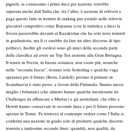
pignoli, se contassimo i primi dieci per nazione verrebbe
superata anche dall’India che, tra l’altro, è nazione di erbivori e
paga questo fatto in termini di ranking pur avendo nelle retrovie
giocatori competitivi come Bopanna (con la statistica a dieci la
Svezia passerebbe davanti al Kazakistan che ha solo nove tennisti
in graduatoria, ma lì ci sarebbe da fare un altro discorso di tipo
politico). Inoltre gli svedesi sono gli unici della seconda parte
della classifica ad avere un Top Ten assieme alla Gran Bretagna.
Il tennis in Svezia, in buona sostanza, non esiste più, neanche
nella “seconda fascia”, restano solo Soderling e qualche vaga
speranza per il futuro (Berta, Lindell): persino il primato in
Scandinavia è stato perso, a favore della Finlandia. Stanno messi
meglio i britannici (che almeno hanno qualche mestierante da
Challenger da affiancare a Murray) e gli australiani, che oltre a
Hewitt hanno conservato le seconde linee e per il futuro possono
sperare in Tomic. Fa tristezza al contempo vedere come l’Italia si
confermi una nazione in grado solo di produrre qualche discreto
tennista e tantissime seconde linee: quantità, non qualità, da