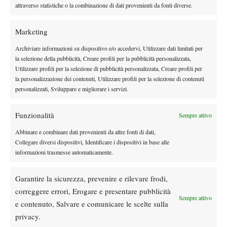
attraverso statistiche o la combinazione di dati provenienti da fonti diverse.
parliamo di tale Rares Cuzdriorean). Andando di questo passo tra
qualche anno, con la crescita dei giovani, potremmo ritrovarci ad
Marketing
assistere nel World Group a sfide del calibro di Bulgaria-Lituania
(Dimitrov-Berankis) o Lettonia-Finlandia (Gulbis-Kontinen): in
Archiviare informazioni su dispositivo e/o accedervi, Utilizzare dati limitati per
la selezione della pubblicità, Creare profili per la pubblicità personalizzata,
fondo basta che la giovane speranza di turno esploda e riesca a
Utilizzare profili per la selezione di pubblicità personalizzata, Creare profili per
prendersi sulle spalle anche il doppio compensando la pochezza
la personalizzazione dei contenuti, Utilizzare profili per la selezione di contenuti
del compagno.
personalizzati, Sviluppare e migliorare i servizi.
Insomma, rappresentatività zero ed è per questo che le
considerazioni di Rino Tommasi e di tanti altri sportivi sono più
Funzionalità
Sempre attivo
che giustificate. Varrebbe forse la pena scuotersi
Abbinare e combinare dati provenienti da altre fonti di dati,
dall’immobilismo: anche non volendo toccare l’Arag World
Collegare diversi dispositivi, Identificare i dispositivi in base alle
Team, si potrebbe provare a rendere più esteso il format della
informazioni trasmesse automaticamente.
Davis. Non parliamo ovviamente del numero di partite giocate,
già i calendari sono ingolfati, ma di introdurre un sistema che
Garantire la sicurezza, prevenire e rilevare frodi,
rispecchi maggiormente il valore delle forze in campo. Quale
correggere errori, Erogare e presentare pubblicità
Sempre attivo
non saprei, non ho il polso delle federazioni per sapere cosa sia
e contenuto, Salvare e comunicare le scelte sulla
fattibile per loro, ma volendo buttare lì un’ipotesi si potrebbe
privacy.
mantenere invariato il numero degli incontri facendoli però