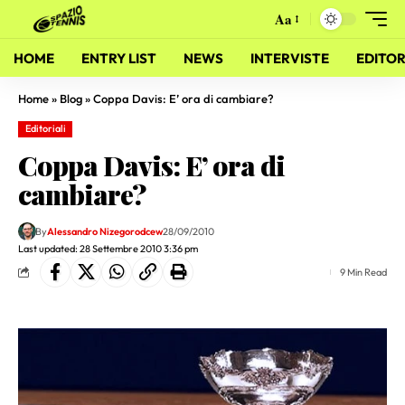
Aa
HOME
ENTRY LIST
NEWS
INTERVISTE
EDITOR
Home
»
Blog
»
Coppa Davis: E’ ora di cambiare?
Editoriali
Coppa Davis: E’ ora di
cambiare?
By
Alessandro Nizegorodcew
28/09/2010
Last updated: 28 Settembre 2010 3:36 pm
9 Min Read