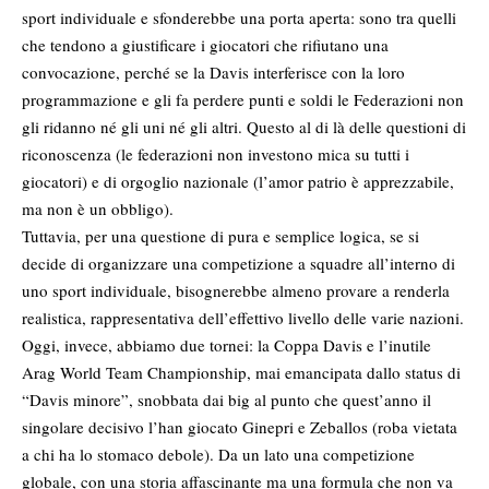
sport individuale e sfonderebbe una porta aperta: sono tra quelli
che tendono a giustificare i giocatori che rifiutano una
convocazione, perché se la Davis interferisce con la loro
programmazione e gli fa perdere punti e soldi le Federazioni non
gli ridanno né gli uni né gli altri. Questo al di là delle questioni di
riconoscenza (le federazioni non investono mica su tutti i
giocatori) e di orgoglio nazionale (l’amor patrio è apprezzabile,
ma non è un obbligo).
Tuttavia, per una questione di pura e semplice logica, se si
decide di organizzare una competizione a squadre all’interno di
uno sport individuale, bisognerebbe almeno provare a renderla
realistica, rappresentativa dell’effettivo livello delle varie nazioni.
Oggi, invece, abbiamo due tornei: la Coppa Davis e l’inutile
Arag World Team Championship, mai emancipata dallo status di
“Davis minore”, snobbata dai big al punto che quest’anno il
singolare decisivo l’han giocato Ginepri e Zeballos (roba vietata
a chi ha lo stomaco debole). Da un lato una competizione
globale, con una storia affascinante ma una formula che non va