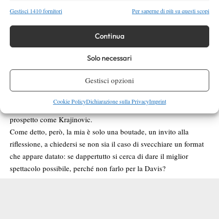
giocare da quattro singolaristi diversi (primo contro primo,
Gestisci 1410 fornitori
Per saperne di più su questi scopi
secondo contro secondo e così via) più il doppio: l’aumento
delle convocazioni non sarebbe catastrofico (massimo 5-6
Continua
persone invece delle 4 attuali) ma magari non ci ritroveremmo a
dover vedere spareggi come Romania-Ecuador, che francamente
Solo necessari
non sono un grande spot per il tennis. La cosa non toccherebbe
Gestisci opzioni
più di tanto neanche movimenti dalle dimensioni contenute ma
dall’indubbia qualità come quello serbo, che oltre a Djokovic,
Cookie Policy
Dichiarazione sulla Privacy
Imprint
Tipsarevi e Troicki può ad esempio contare su un ottimo
prospetto come Krajinovic.
Come detto, però, la mia è solo una boutade, un invito alla
riflessione, a chiedersi se non sia il caso di svecchiare un format
che appare datato: se dappertutto si cerca di dare il miglior
spettacolo possibile, perché non farlo per la Davis?