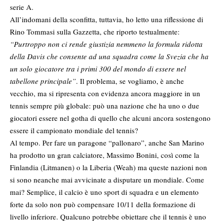
serie A.
All’indomani della sconfitta, tuttavia, ho letto una riflessione di
Rino Tommasi sulla Gazzetta, che riporto testualmente:
“Purtroppo non ci rende giustizia nemmeno la formula ridotta
della Davis che consente ad una squadra come la Svezia che ha
un solo giocatore tra i primi 300 del mondo di essere nel
tabellone principale”
.
Il problema, se vogliamo, è anche
vecchio, ma si ripresenta con evidenza ancora maggiore in un
tennis sempre più globale: può una nazione che ha uno o due
giocatori essere nel gotha di quello che alcuni ancora sostengono
essere il campionato mondiale del tennis?
Al tempo. Per fare un paragone “pallonaro”, anche San Marino
ha prodotto un gran calciatore, Massimo Bonini, così come la
Finlandia (Litmanen) o la Liberia (Weah) ma queste nazioni non
si sono neanche mai avvicinate a disputare un mondiale. Come
mai? Semplice, il calcio è uno sport di squadra e un elemento
forte da solo non può compensare 10/11 della formazione di
livello inferiore. Qualcuno potrebbe obiettare che il tennis è uno