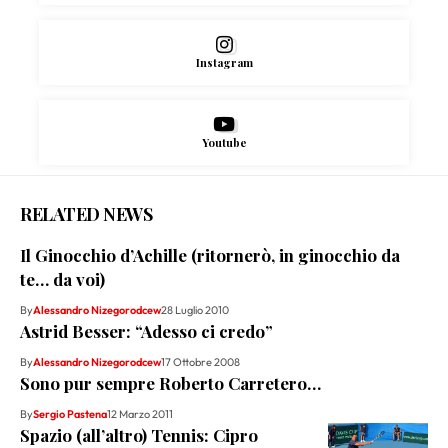
Instagram
Youtube
RELATED NEWS
Il Ginocchio d’Achille (ritornerò, in ginocchio da
te… da voi)
By
Alessandro Nizegorodcew
28 Luglio 2010
Astrid Besser: “Adesso ci credo”
By
Alessandro Nizegorodcew
17 Ottobre 2008
Sono pur sempre Roberto Carretero…
By
Sergio Pastena
12 Marzo 2011
Spazio (all’altro) Tennis: Cipro