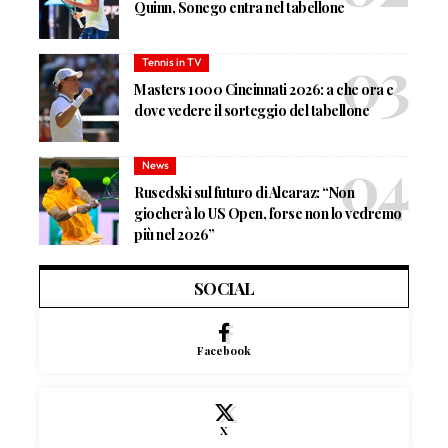
Quinn, Sonego entra nel tabellone
Tennis in TV
Masters 1000 Cincinnati 2026: a che ora e
dove vedere il sorteggio del tabellone
News
Rusedski sul futuro di Alcaraz: “Non
giocherà lo US Open, forse non lo vedremo
più nel 2026”
SOCIAL
Facebook
X