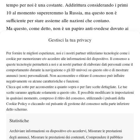
tempo per noi è una costante. Addirittura considerando i primi
10 al momento supereremmo la Russia, ma questo non è
sufficiente per stare assieme alle nazioni che contano.
Ma questo, come detto, non è un papiro anti-svedese dovuto ai
postumi da sconfitta. Il problema esiste e riguarda anche altre
Gestisci la tua privacy
nazioni, a partire da quell’Ecuador che quest’anno è retrocesso
ma in buona sostanza era rappresentato solo dalla premiata ditta
Per fornire le migliori esperienze, noi e i nostri partner utilizziamo tecnologie come i
cookie per memorizzare e/o accedere alle informazioni del dispositivo. Il consenso a
“Lapentti & Lapentti” e ricordava lo Zimbabwe dei fratelli Black,
queste tecnologie permetterà a noi e ai nostri partner di elaborare dati personali come il
arrivato addirittura ai quarti di finale. Anche nei gruppi inferiori
comportamento durante la navigazione o gli ID univoci su questo sito e di mostrare
la musica non cambia: la Lettonia la regge unicamente Gulbis,
annunci (non) personalizzati. Non acconsentire o ritirare il consenso può influire
negativamente su alcune caratteristiche e funzioni.
che non ha potuto però evitare la retrocessione nel “Group II”.
Clicca qui sotto per acconsentire a quanto sopra o per fare scelte dettagliate. Le tue
Baghdatis, invece, ha salvato Cipro dal Group III, a quanto pare
scelte saranno applicate solamente a questo sito. È possibile modificare le impostazioni
in qualsiasi momento, compreso il ritiro del consenso, utilizzando i pulsanti della
per l’ultima volta, provocando forse qualche malumore tra gli
Cookie Policy o cliccando sul pulsante di gestione del consenso nella parte inferiore
egiziani, visto che non hanno schierato Maamoun, il loro miglior
dello schermo.
tennista, nel singolare decisivo dopo aver perso il doppio. Per
Statistiche
inciso, Cipro aveva giocato senza Baghdatis contro il Portogallo:
12 set, 16 games vinti in totale, di cui 6 conquistati da un
Archiviare informazioni su dispositivo e/o accedervi, Misurare le prestazioni
degli annunci, Misurare le prestazioni dei contenuti, Comprendere il pubblico
tennista rumeno ingaggiato per l’occasione (e non scherzo,