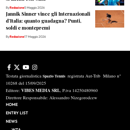
By
Redazione
5 Maggio 2026
Jannik Sinner vince gli Internazionali
d’Italia: quanto guadagna? Punti,
soldi e montepremi
By
Redazione
17 Maggio 2026
Testata giornalistica
registrata Aut-Trib Milano n°
Spazio Tennis
10268 del 15/09/2025
VIBES MEDIA SRL
Editore:
, P.iva 14250480960
Direttore Responsabile: Alessandro Nizegorodcew
HOME
ENTRY LIST
NEWS
WTA