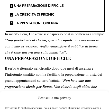
UNA PREPARAZIONE DIFFICILE
LA CRESCITA DI PRIZMIC
LA PRESTAZIONE ODIERNA
In merito a ciò, Djokovic si è espresso così in conferenza stampa:
“
Non parlerò di ciò che ho, spero lo capiate
, mi congratulerò
con il mio avversario. Voglio ringraziare il pubblico di Roma,
che è stato ancora una volta fantastico
”.
UNA PREPARAZIONE DIFFICILE
Il serbo è ritornato nel circuito dopo due mesi di assenza e
l’infortunio smaltito non ha facilitato la preparazione in vista dei
grandi appuntamenti su terra battuta. “
Non ho avuto una
preparazione ideale per Roma.
Non ricordo negli ultimi due
anni una preparazione a un torneo dove non ho avuto
Gestisci la tua privacy
problema.
C’è sempre qualcosa con cui devo venire a patti, ma
alla fine è una mia decisione quella di continuare a giocare
”.
Per fornire le migliori esperienze, noi e i nostri partner utilizziamo tecnologie come i