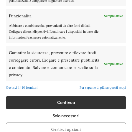
personalizzati, Sviluppare e migliorare i servizi.
mi adatto.
Mi alleno duramente, quanto il corpo mi consente di
fare
”.
Funzionalità
Sempre attivo
Abbinare e combinare dati provenienti da altre fonti di dati,
Collegare diversi dispositivi, Identificare i dispositivi in base alle
informazioni trasmesse automaticamente.
Garantire la sicurezza, prevenire e rilevare frodi,
correggere errori, Erogare e presentare pubblicità
Sempre attivo
e contenuto, Salvare e comunicare le scelte sulla
DI TENDENZA
privacy.
Atp
News
Masters 1000 Montreal 2026: programma,
Gestisci 1410 fornitori
Per saperne di più su questi scopi
orario e ordine di gioco venerdì 7 agosto.
Arnaldi apre sul Centrale
Continua
Atp
News
Solo necessari
Masters 1000 Montreal 2026: Darderi
rimonta Shang e vola agli ottavi
Gestisci opzioni