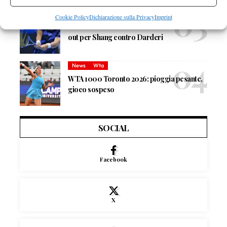
Atp
News
Cookie Policy
Dichiarazione sulla Privacy
Imprint
Masters 1000 Montreal 2026: medical time
out per Shang contro Darderi
News
Wta
WTA 1000 Toronto 2026: pioggia pesante,
gioco sospeso
SOCIAL
Facebook
X