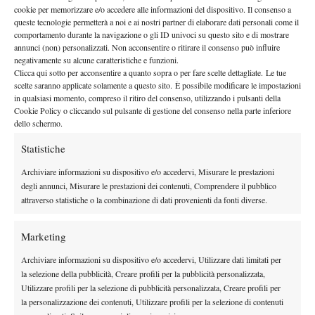
LA CRESCITA DI PRIZMIC
cookie per memorizzare e/o accedere alle informazioni del dispositivo. Il consenso a
queste tecnologie permetterà a noi e ai nostri partner di elaborare dati personali come il
non giocherà l’ATP 250 di Ginevra
Dopo aver comunicato che
comportamento durante la navigazione o gli ID univoci su questo sito e di mostrare
annunci (non) personalizzati. Non acconsentire o ritirare il consenso può influire
e che il prossimo torneo in calendario sarà il Roland Garros
,
negativamente su alcune caratteristiche e funzioni.
Djokovic ha spostato la sua attenzione alla partita di oggi e al suo
Clicca qui sotto per acconsentire a quanto sopra o per fare scelte dettagliate. Le tue
scelte saranno applicate solamente a questo sito. È possibile modificare le impostazioni
avversario: “D
ino preferisce giocare sulla terra.
È un bravo
in qualsiasi momento, compreso il ritiro del consenso, utilizzando i pulsanti della
ragazzo ed è molto combattivo.
Gli auguro sempre il meglio e
Cookie Policy o cliccando sul pulsante di gestione del consenso nella parte inferiore
oggi ha giocato una partita di alto livello e
a rete gli ho detto
dello schermo.
che il suo dritto è migliorato molto
”.
Statistiche
LA PRESTAZIONE ODIERNA
Archiviare informazioni su dispositivo e/o accedervi, Misurare le prestazioni
Una sconfitta che fa male, ma una prestazione non da buttare,
degli annunci, Misurare le prestazioni dei contenuti, Comprendere il pubblico
attraverso statistiche o la combinazione di dati provenienti da fonti diverse.
secondo il 24 volte campione Slam: “
La mia prestazione è stata
ok, non penso di aver giocato così male alla fine
”, osserva
Marketing
Djokovic. “
Il secondo set è qualcosa da dimenticare, ma il primo
e il terzo erano buoni dopo tutto.
Ovviamente capisco cosa mi
Archiviare informazioni su dispositivo e/o accedervi, Utilizzare dati limitati per
manca e non sono dove voglio essere per competere al massimo
la selezione della pubblicità, Creare profili per la pubblicità personalizzata,
Utilizzare profili per la selezione di pubblicità personalizzata, Creare profili per
livello, però poi devi giocare e iniziare da qualche parte.
Avrei
la personalizzazione dei contenuti, Utilizzare profili per la selezione di contenuti
voluto iniziare prima la preparazione ma non ho potuto, quindi