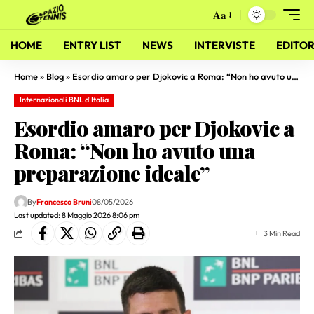
Aa
HOME
ENTRY LIST
NEWS
INTERVISTE
EDITOR
Home
»
Blog
»
Esordio amaro per Djokovic a Roma: “Non ho avuto una preparazione ideale”
Internazionali BNL d'Italia
Esordio amaro per Djokovic a
Roma: “Non ho avuto una
preparazione ideale”
By
Francesco Bruni
08/05/2026
Last updated: 8 Maggio 2026 8:06 pm
3 Min Read