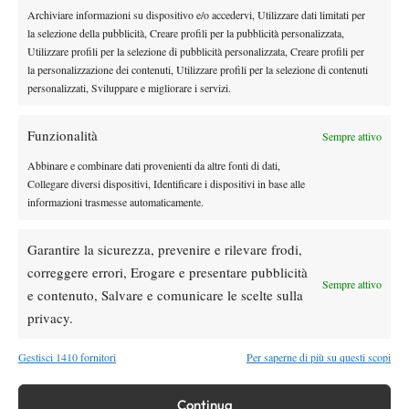
DI TENDENZA
Archiviare informazioni su dispositivo e/o accedervi, Utilizzare dati limitati per
la selezione della pubblicità, Creare profili per la pubblicità personalizzata,
News
Utilizzare profili per la selezione di pubblicità personalizzata, Creare profili per
Dalle porte dell’eliminazione alla gloria:
la personalizzazione dei contenuti, Utilizzare profili per la selezione di contenuti
Norrie scrive la sua favola a Montreal,
personalizzati, Sviluppare e migliorare i servizi.
rimonta folle su de Minaur
News
Wta
Funzionalità
Sempre attivo
Paolini salta il WTA 1000 di Cincinnati, non
Abbinare e combinare dati provenienti da altre fonti di dati,
difenderà la finale del 2025
Collegare diversi dispositivi, Identificare i dispositivi in base alle
informazioni trasmesse automaticamente.
Atp
News
Masters 1000 Montreal 2026: programma,
Garantire la sicurezza, prevenire e rilevare frodi,
orario e ordine di gioco venerdì 7 agosto.
correggere errori, Erogare e presentare pubblicità
Arnaldi apre sul Centrale
Sempre attivo
e contenuto, Salvare e comunicare le scelte sulla
Atp
News
privacy.
Masters 1000 Montreal 2026: Darderi
rimonta Shang e vola agli ottavi
Gestisci 1410 fornitori
Per saperne di più su questi scopi
Continua