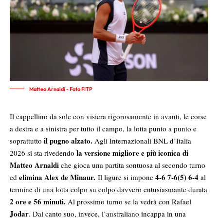
Matteo Arnaldi - Foto FITP
Il cappellino da sole con visiera rigorosamente in avanti, le corse
a destra e a sinistra per tutto il campo, la lotta punto a punto e
il pugno alzato.
soprattutto
Agli Internazionali BNL d’Italia
la versione migliore e più iconica di
2026 si sta rivedendo
Matteo Arnaldi
che gioca una partita sontuosa al secondo turno
elimina Alex de Minaur.
4-6 7-6(5) 6-4
ed
Il ligure si impone
al
termine di una lotta colpo su colpo davvero entusiasmante durata
2 ore e 56 minuti.
Al prossimo turno se la vedrà con Rafael
Jodar
. Dal canto suo, invece, l’australiano incappa in una