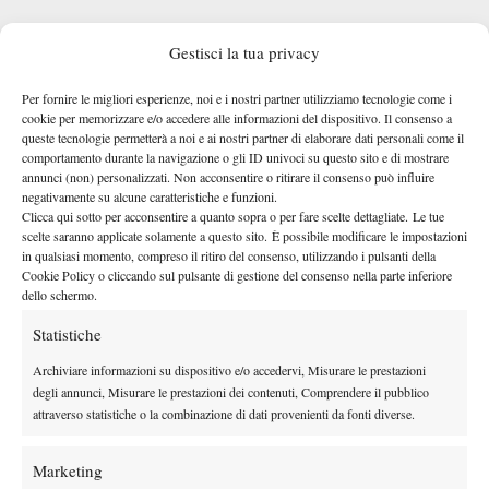
Gestisci la tua privacy
vittoria del Challenger 175 di Cagliari 2026
,
Dopo la
Arnaldi
Per fornire le migliori esperienze, noi e i nostri partner utilizziamo tecnologie come i
continuità
trova
sulla terra degli Internazionali raggiungendo un
cookie per memorizzare e/o accedere alle informazioni del dispositivo. Il consenso a
queste tecnologie permetterà a noi e ai nostri partner di elaborare dati personali come il
potrebbe riportarlo in Top 100
terzo turno che
. Quello visto
comportamento durante la navigazione o gli ID univoci su questo sito e di mostrare
contro
The Demon
è esattamente il Matteo Arnaldi che il circuito
annunci (non) personalizzati. Non acconsentire o ritirare il consenso può influire
difficile da
era abituato ad ammirare: grintoso, lottatore,
negativamente su alcune caratteristiche e funzioni.
Clicca qui sotto per acconsentire a quanto sopra o per fare scelte dettagliate. Le tue
affrontare anche per i top player
. Tutti segnali estremamente
scelte saranno applicate solamente a questo sito. È possibile modificare le impostazioni
positivi
per ricostruire la classifica (best ranking al numero 30) e
in qualsiasi momento, compreso il ritiro del consenso, utilizzando i pulsanti della
Cookie Policy o cliccando sul pulsante di gestione del consenso nella parte inferiore
andare a caccia di quel primo titolo ATP.
dello schermo.
Statistiche
Archiviare informazioni su dispositivo e/o accedervi, Misurare le prestazioni
degli annunci, Misurare le prestazioni dei contenuti, Comprendere il pubblico
attraverso statistiche o la combinazione di dati provenienti da fonti diverse.
Marketing