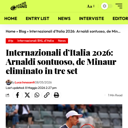
Aa
HOME
ENTRY LIST
NEWS
INTERVISTE
EDITOR
Home
»
Blog
»
Internazionali d’Italia 2026: Arnaldi sontuoso, de Minaur eliminato in tre set
Atp
Internazionali BNL d'Italia
News
Internazionali d’Italia 2026:
Arnaldi sontuoso, de Minaur
eliminato in tre set
By
Luca Innocenti
08/05/2026
Last updated: 8 Maggio 2026 2:27 pm
1 Min Read