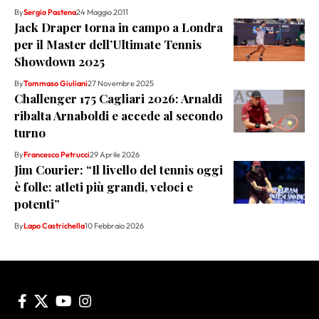
By
Sergio Pastena
24 Maggio 2011
Jack Draper torna in campo a Londra
per il Master dell’Ultimate Tennis
Showdown 2025
By
Tommaso Giuliani
27 Novembre 2025
Challenger 175 Cagliari 2026: Arnaldi
ribalta Arnaboldi e accede al secondo
turno
By
Francesco Petrucci
29 Aprile 2026
Jim Courier: “Il livello del tennis oggi
è folle: atleti più grandi, veloci e
potenti”
By
Lapo Castrichella
10 Febbraio 2026