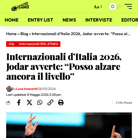
Aa
HOME
ENTRY LIST
NEWS
INTERVISTE
EDITOR
Home
»
Blog
»
Internazionali d’Italia 2026, Jodar avverte: “Posso alzare ancora il livello”
Atp
Internazionali BNL d'Italia
Internazionali d’Italia 2026,
Jodar avverte: “Posso alzare
ancora il livello”
By
Luca Innocenti
08/05/2026
Last updated: 8 Maggio 2026 3:28 pm
2 Min Read