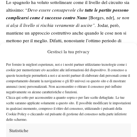
Lo spagnolo ha voluto sottolineare come il livello del circuito sia
altissimo: “
Devo essere consapevole che
tutte le partite possono
complicarsi come è successo contro Nuno
[Borges, ndr],
se non
si alza il livello si rischia veramente di uscire”.
Jodar, però,
mantiene un approccio costruttivo anche quando le cose non si
mettono per il meglio. Difatti, nonostante l’ottimo periodo di
forma, ha ammesso: “
Provo sempre a resettare ciò che succede,
Gestisci la tua privacy
se le cose non vanno si accetta e si impara
“.
Godersi le cose
Per fornire le migliori esperienze, noi e i nostri partner utilizziamo tecnologie come i
cookie per memorizzare e/o accedere alle informazioni del dispositivo. Il consenso a
queste tecnologie permetterà a noi e ai nostri partner di elaborare dati personali come il
“
D
evo migliorare ogni singolo aspetto per affrontare i migliori al
comportamento durante la navigazione o gli ID univoci su questo sito e di mostrare
mondo e alzare il livello,
la cosa più importante però è godersi il
annunci (non) personalizzati. Non acconsentire o ritirare il consenso può influire
–
approccio
percorso
ha aggiunto lo spagnolo, che fa dell’
negativamente su alcune caratteristiche e funzioni.
Clicca qui sotto per acconsentire a quanto sopra o per fare scelte dettagliate. Le tue
rilassato
il suo tratto distintivo -.
C
i saranno tante prime volte
scelte saranno applicate solamente a questo sito. È possibile modificare le impostazioni
per me dato che è il mio primo anno nel Tour, ma
voglio
in qualsiasi momento, compreso il ritiro del consenso, utilizzando i pulsanti della
godermi ogni torneo
“.
Gustarsi ogni torneo, appunto partendo
Cookie Policy o cliccando sul pulsante di gestione del consenso nella parte inferiore
dello schermo.
proprio dagli Internazionali d’Italia: “
Roma è un bellissimo posto
in cui giocare, è la mia prima volta qui ma
il pubblico è stato
Statistiche