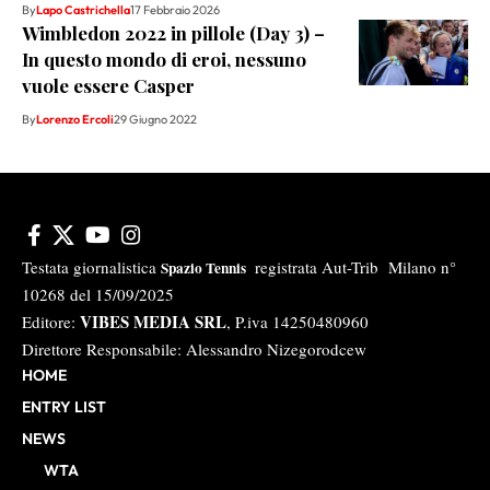
By
Lapo Castrichella
17 Febbraio 2026
Wimbledon 2022 in pillole (Day 3) –
In questo mondo di eroi, nessuno
vuole essere Casper
By
Lorenzo Ercoli
29 Giugno 2022
Testata giornalistica
registrata Aut-Trib Milano n°
Spazio Tennis
10268 del 15/09/2025
VIBES MEDIA SRL
Editore:
, P.iva 14250480960
Direttore Responsabile: Alessandro Nizegorodcew
HOME
ENTRY LIST
NEWS
WTA