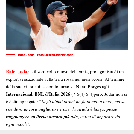
Rafa Jodar - Foto Mutua Madrid Open
Rafel Jodar
è il vero volto nuovo del tennis, protagonista di un
exploit sensazionale sulla terra rossa nei mesi scorsi. Al termine
della sua vittoria di secondo turno su Nuno Borges agli
Internazionali BNL d’Italia 2026
(7-6(4) 6-4)però, Jodar non si
è detto appagato: “
Negli ultimi tornei ho fatto molto bene, ma so
che
devo ancora migliorare
e che la strada è lunga:
p
osso
raggiungere un livello ancora più alto,
cerco di imparare da
ogni match”.