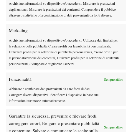
fantastico
“.
Il torneo del madrileno proseguirà contro il ritrovato
Archiviare informazioni su dispositivo e/o accedervi, Misurare le prestazioni
Matteo Arnaldi, del quale ha detto: “
Non lo conosco molto bene,
degli annunci, Misurare le prestazioni dei contenuti, Comprendere il pubblico
ma se ha già vinto due match di fila significa che
sta giocando
attraverso statistiche o la combinazione di dati provenienti da fonti diverse.
davvero alla grande
“.
Marketing
Archiviare informazioni su dispositivo e/o accedervi, Utilizzare dati limitati per
la selezione della pubblicità, Creare profili per la pubblicità personalizzata,
Utilizzare profili per la selezione di pubblicità personalizzata, Creare profili per
la personalizzazione dei contenuti, Utilizzare profili per la selezione di contenuti
personalizzati, Sviluppare e migliorare i servizi.
DI TENDENZA
News
Wta
Funzionalità
Sempre attivo
WTA 1000 Toronto 2026, Alexandrova
elimina Sabalenka: sfiderà Svitolina ai quarti
Abbinare e combinare dati provenienti da altre fonti di dati,
Collegare diversi dispositivi, Identificare i dispositivi in base alle
informazioni trasmesse automaticamente.
News
Wta
Pegula ko a Toronto: Shnaider vola ai quarti
Garantire la sicurezza, prevenire e rilevare frodi,
correggere errori, Erogare e presentare pubblicità
Sempre attivo
e contenuto, Salvare e comunicare le scelte sulla