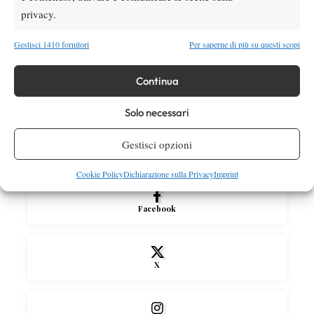
Atp
News
privacy.
Pioggia a Montreal: Nakashima-
Rinderknech interrotta, slittano anche
Gestisci 1410 fornitori
Per saperne di più su questi scopi
Jodar-Lehecka e Fils-Norrie
Atp
News
Continua
Masters 1000 Montreal 2026: Darderi
Solo necessari
ottiene il secondo quarto di finale 1000
consecutivo
Gestisci opzioni
SOCIAL
Cookie Policy
Dichiarazione sulla Privacy
Imprint
Facebook
X