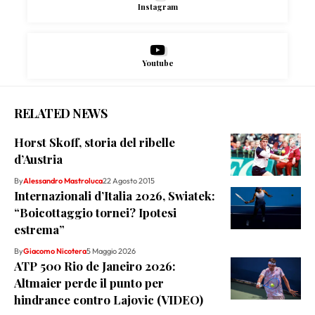
Instagram
Youtube
RELATED NEWS
Horst Skoff, storia del ribelle
d’Austria
By
Alessandro Mastroluca
22 Agosto 2015
Internazionali d’Italia 2026, Swiatek:
“Boicottaggio tornei? Ipotesi
estrema”
By
Giacomo Nicotera
5 Maggio 2026
ATP 500 Rio de Janeiro 2026:
Altmaier perde il punto per
hindrance contro Lajovic (VIDEO)