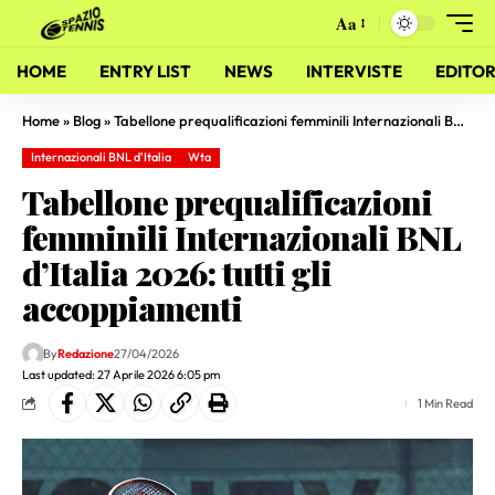
Aa
HOME
ENTRY LIST
NEWS
INTERVISTE
EDITOR
Home
»
Blog
»
Tabellone prequalificazioni femminili Internazionali BNL d’Italia 2026: tutti gli accoppiamenti
Internazionali BNL d'Italia
Wta
Tabellone prequalificazioni
femminili Internazionali BNL
d’Italia 2026: tutti gli
accoppiamenti
By
Redazione
27/04/2026
Last updated: 27 Aprile 2026 6:05 pm
1 Min Read