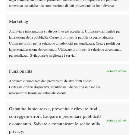
Martellenghi vs Covi
attraverso statistiche o la combinazione di dati provenienti da fonti diverse.
(2) Urgesi
Bertacchi vs
Marketing
Archiviare informazioni su dispositivo e/o accedervi, Utilizzare dati limitati per
la selezione della pubblicità, Creare profili per la pubblicità personalizzata,
Utilizzare profili per la selezione di pubblicità personalizzata, Creare profili per
la personalizzazione dei contenuti, Utilizzare profili per la selezione di contenuti
DI TENDENZA
personalizzati, Sviluppare e migliorare i servizi.
Atp
News
Funzionalità
Masters 1000 Montreal 2026: programma,
Sempre attivo
orario e ordine di gioco venerdì 7 agosto.
Abbinare e combinare dati provenienti da altre fonti di dati,
Arnaldi apre sul Centrale
Collegare diversi dispositivi, Identificare i dispositivi in base alle
informazioni trasmesse automaticamente.
Atp
News
Masters 1000 Montreal 2026: Darderi
Garantire la sicurezza, prevenire e rilevare frodi,
rimonta Shang e vola agli ottavi
correggere errori, Erogare e presentare pubblicità
Sempre attivo
e contenuto, Salvare e comunicare le scelte sulla
Atp
News
privacy.
Masters 1000 Montreal 2026: medical time