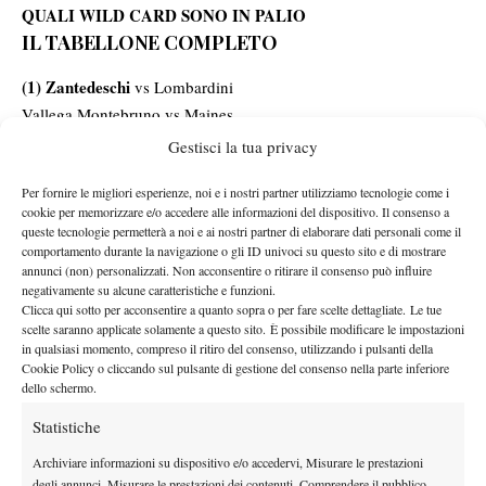
QUALI WILD CARD SONO IN PALIO
IL TABELLONE COMPLETO
(1) Zantedeschi
vs Lombardini
Vallega Montebruno vs Maines
Luciano vs Turini
Gestisci la tua privacy
(7) Zucchini
Milanese vs
Per fornire le migliori esperienze, noi e i nostri partner utilizziamo tecnologie come i
(4) Basiletti
vs Grymalska
cookie per memorizzare e/o accedere alle informazioni del dispositivo. Il consenso a
Raggi vs Zanolini
queste tecnologie permetterà a noi e ai nostri partner di elaborare dati personali come il
Tambelli vs Alvisi
comportamento durante la navigazione o gli ID univoci su questo sito e di mostrare
annunci (non) personalizzati. Non acconsentire o ritirare il consenso può influire
(8) Mair
Fornasieri vs
negativamente su alcune caratteristiche e funzioni.
Clicca qui sotto per acconsentire a quanto sopra o per fare scelte dettagliate. Le tue
(6) Serban
scelte saranno applicate solamente a questo sito. È possibile modificare le impostazioni
vs Piangerelli
in qualsiasi momento, compreso il ritiro del consenso, utilizzando i pulsanti della
Ferrando vs Moccia
Cookie Policy o cliccando sul pulsante di gestione del consenso nella parte inferiore
Maduzzi vs Ricci
dello schermo.
(3) Paganetti
Di Sarra vs
Statistiche
(5) Mazzola
vs Rizzetto
Archiviare informazioni su dispositivo e/o accedervi, Misurare le prestazioni
Gennaro vs Salvi
degli annunci, Misurare le prestazioni dei contenuti, Comprendere il pubblico