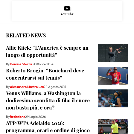
Youtube
RELATED NEWS
Allie Kiick: “L’America è sempre un
luogo di opportunità”
By
Daniele Sforza
8 Ottobre 2014
Roberto Brogin: “Bouchard deve
concentrarsi sul tennis”
By
Alessandro Mastroluca
24 Agosto 2015
Venus Williams, a Washington la
dodicesima sconfitta di fila: il cuore
non basta più, e ora?
By
Redazione
29 Luglio 2026
ATP/WTA Adelaide 2026:
programma, orari e ordine di gioco