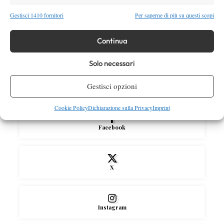
out per Shang contro Darderi
Gestisci 1410 fornitori
Per saperne di più su questi scopi
News
Wta
Continua
WTA 1000 Toronto 2026: pioggia pesante,
gioco sospeso
Solo necessari
Gestisci opzioni
SOCIAL
Cookie Policy
Dichiarazione sulla Privacy
Imprint
Facebook
X
Instagram