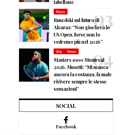
tabellone
News
Rusedski sul futuro di
Alcaraz: “Non giocherà lo
US Open, forse non lo
vedremo più nel 2026”
Atp
News
Masters 1000 Montreal
2026, Musetti: “Mi manca
ancora la costanza, fa male
rivivere sempre le stesse
sensazioni”
SOCIAL
Facebook