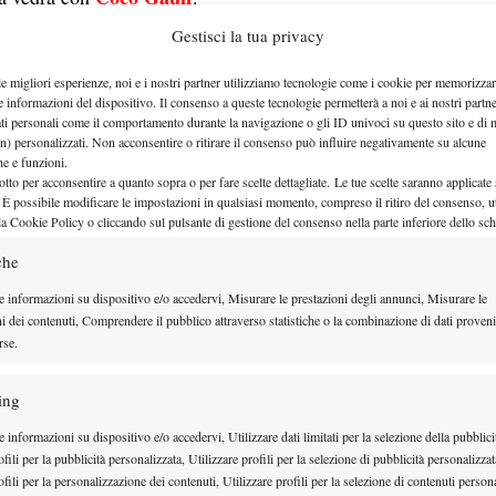
Gestisci la tua privacy
le migliori esperienze, noi e i nostri partner utilizziamo tecnologie come i cookie per memorizzar
e informazioni del dispositivo. Il consenso a queste tecnologie permetterà a noi e ai nostri partne
ati personali come il comportamento durante la navigazione o gli ID univoci su questo sito e di 
n) personalizzati. Non acconsentire o ritirare il consenso può influire negativamente su alcune
che e funzioni.
otto per acconsentire a quanto sopra o per fare scelte dettagliate. Le tue scelte saranno applicate
 È possibile modificare le impostazioni in qualsiasi momento, compreso il ritiro del consenso, ut
la Cookie Policy o cliccando sul pulsante di gestione del consenso nella parte inferiore dello sc
che
e informazioni su dispositivo e/o accedervi, Misurare le prestazioni degli annunci, Misurare le
ni dei contenuti, Comprendere il pubblico attraverso statistiche o la combinazione di dati proveni
rse.
ing
dallo scorso 19 febbraio
na partita di singolare
,
 ai quarti di finale dell’ATP 500 di Doha con lo
 informazioni su dispositivo e/o accedervi, Utilizzare dati limitati per la selezione della pubblici
fili per la pubblicità personalizzata, Utilizzare profili per la selezione di pubblicità personalizzat
Masters 1000
 riguarda i
, invece, Jannik non
fili per la personalizzazione dei contenuti, Utilizzare profili per la selezione di contenuti persona