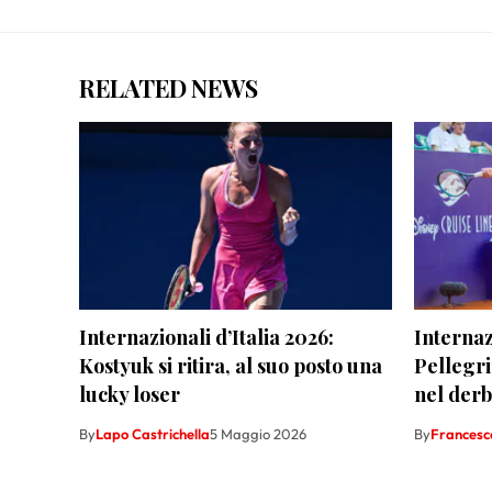
RELATED NEWS
Internazionali d’Italia 2026:
Internaz
Kostyuk si ritira, al suo posto una
Pellegri
lucky loser
nel der
By
Lapo Castrichella
5 Maggio 2026
By
Francesco