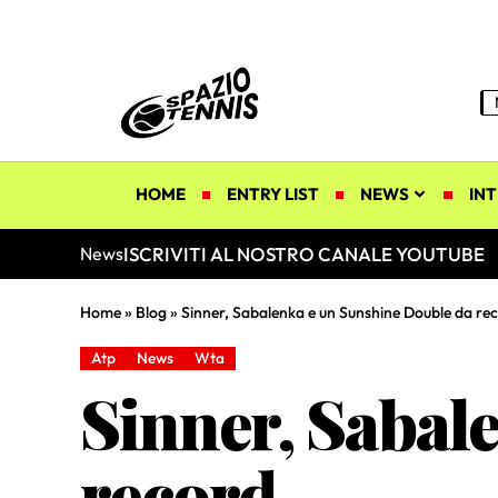
HOME
ENTRY LIST
NEWS
INT
ISCRIVITI AL NOSTRO CANALE YOUTUBE
News
Home
»
Blog
»
Sinner, Sabalenka e un Sunshine Double da re
Atp
News
Wta
Sinner, Sabal
record