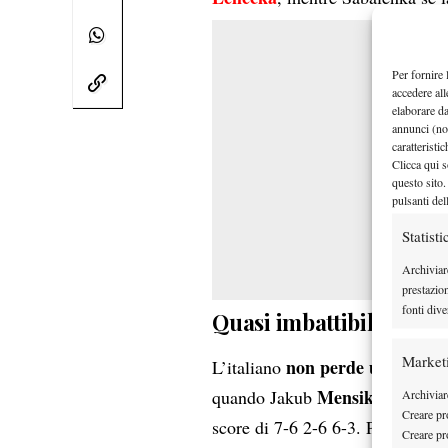
Per fornire 
accedere all
elaborare d
annunci (no
caratteristi
Clicca qui s
questo sito.
pulsanti del
Statisti
Archiviar
prestazio
fonti dive
Quasi imbattibili
Market
non perde un set
L’italiano
in u
Mensik
quando Jakub
lo eliminò
Archiviare
Creare pro
score di 7-6 2-6 6-3. Per quanto
Creare pro