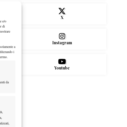
X
e e/o
r di
mostrare
Instagram
 solamente a
ilizzando i
hermo.
Youtube
enti da
tà,
a,
lizzati,