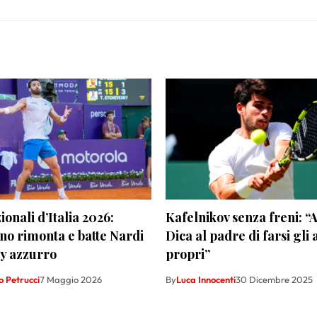
ionali d’Italia 2026:
Kafelnikov senza freni: “
no rimonta e batte Nardi
Dica al padre di farsi gli 
by azzurro
propri”
 Petrucci
7 Maggio 2026
By
Luca Innocenti
30 Dicembre 2025