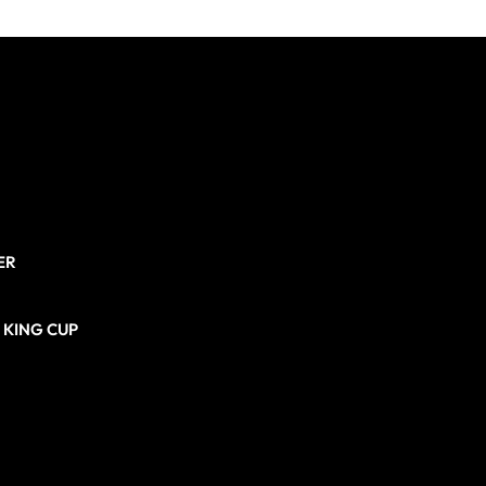
ER
N KING CUP