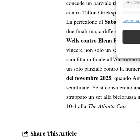
dall’ottobr
concede un parziale
Sviluppare
contro Tallon Griekspoor al ter
Funzion
Sabalenka
La perfezione di
, in
Gestisci 141
Abbinare e
due finali ma, a differenza di Si
Identifica
Wells contro Elena Rybakina
.
anc
vincere non solo un set, ma
Garanti
sconfitta in finale all’Australia
Erogare
scelte 
un solo parziale contro la nume
del novembre 2025
, quando A
semifinale. Se si considerano a
strappato un set alla bielorussa
10-4 alla
The Atlanta Cup.
Share This Article