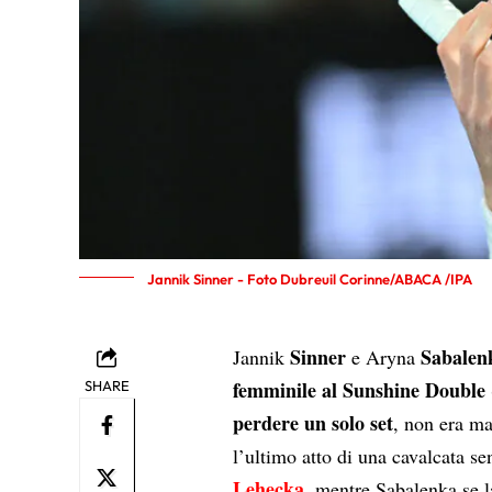
Jannik Sinner - Foto Dubreuil Corinne/ABACA /IPA
Sinner
Sabalen
Jannik
e Aryna
femminile al Sunshine Double
SHARE
perdere un solo set
, non era ma
l’ultimo atto di una cavalcata s
Lehecka
, mentre Sabalenka se 