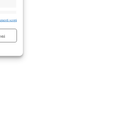
re attivo
 questi scopi
oni
re attivo