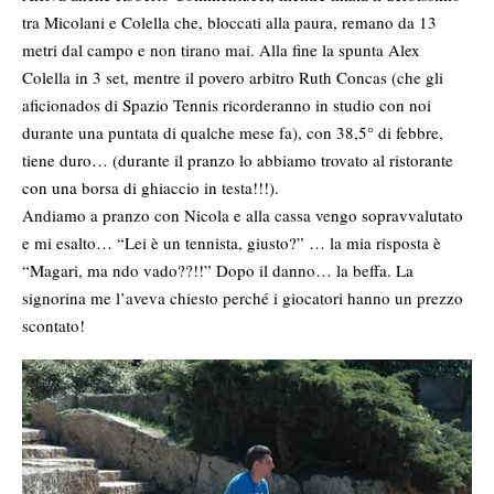
tra Micolani e Colella che, bloccati alla paura, remano da 13
metri dal campo e non tirano mai. Alla fine la spunta Alex
Colella in 3 set, mentre il povero arbitro Ruth Concas (che gli
aficionados di Spazio Tennis ricorderanno in studio con noi
durante una puntata di qualche mese fa), con 38,5° di febbre,
tiene duro… (durante il pranzo lo abbiamo trovato al ristorante
con una borsa di ghiaccio in testa!!!).
Andiamo a pranzo con Nicola e alla cassa vengo sopravvalutato
e mi esalto… “Lei è un tennista, giusto?” … la mia risposta è
“Magari, ma ndo vado??!!” Dopo il danno… la beffa. La
signorina me l’aveva chiesto perché i giocatori hanno un prezzo
scontato!