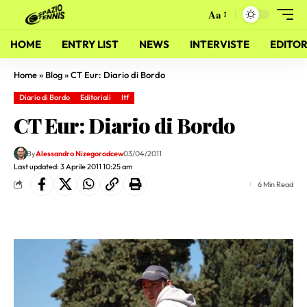
Aa
HOME
ENTRY LIST
NEWS
INTERVISTE
EDITOR
Home
»
Blog
»
CT Eur: Diario di Bordo
Diario di Bordo
Editoriali
Itf
CT Eur: Diario di Bordo
By
Alessandro Nizegorodcew
03/04/2011
Last updated: 3 Aprile 2011 10:25 am
6 Min Read