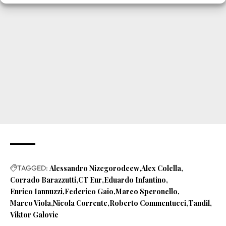
TAGGED:
Alessandro Nizegorodcew
Alex Colella
Corrado Barazzutti
CT Eur
Eduardo Infantino
Enrico Iannuzzi
Federico Gaio
Marco Speronello
Marco Viola
Nicola Corrente
Roberto Commentucci
Tandil
Viktor Galovic