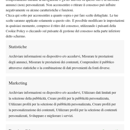
annunci (non) personalizzati. Non acconsentire o ritirare il consenso può influire
Infantino e Barazzutti, appena arrivato al “suo” circolo. Roberto
negativamente su alcune caratteristiche e funzioni.
e “Barazza” iniziano, come sempre, a discutere animatamente sul
Clicca qui sotto per acconsentire a quanto sopra o per fare scelte dettagliate. Le tue
scelte saranno applicate solamente a questo sito. È possibile modificare le impostazioni
Progetto Campi Veloce, mentre Infantino cerca di dare
in qualsiasi momento, compreso il ritiro del consenso, utilizzando i pulsanti della
indicazioni a Gaio praticamente dopo ogni punto. Federico fa
Cookie Policy o cliccando sul pulsante di gestione del consenso nella parte inferiore
fatica a capire, cercando di filtrare qualcosa.. cercando in
dello schermo.
sostanza di annullare le voci di Roberto e Corrado, traducendo
Statistiche
l’italo-argentino di Eduardo.. Compito non facile per Gaio, che, a
Archiviare informazioni su dispositivo e/o accedervi, Misurare le prestazioni
parte gli scherzi, è parso molto recettivo; ascoltava ogni lettera di
degli annunci, Misurare le prestazioni dei contenuti, Comprendere il pubblico
Infantino, cercando di mettere in pratica i suoi dettami!
attraverso statistiche o la combinazione di dati provenienti da fonti diverse.
Da domani si va a Pomezia (dove curerò l’Ufficio Stampa) e,
anche lì, ne vedremo delle belle. Sarà tutto, ovviamente, su
Marketing
Spazio Tennis!
Archiviare informazioni su dispositivo e/o accedervi, Utilizzare dati limitati per
la selezione della pubblicità, Creare profili per la pubblicità personalizzata,
Utilizzare profili per la selezione di pubblicità personalizzata, Creare profili per
la personalizzazione dei contenuti, Utilizzare profili per la selezione di contenuti
personalizzati, Sviluppare e migliorare i servizi.