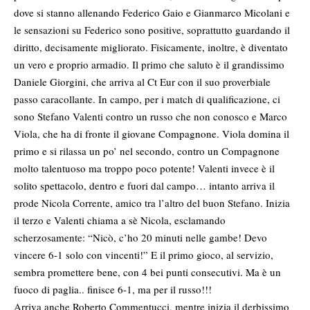
dove si stanno allenando Federico Gaio e Gianmarco Micolani e
le sensazioni su Federico sono positive, soprattutto guardando il
diritto, decisamente migliorato. Fisicamente, inoltre, è diventato
un vero e proprio armadio. Il primo che saluto è il grandissimo
Daniele Giorgini, che arriva al Ct Eur con il suo proverbiale
passo caracollante. In campo, per i match di qualificazione, ci
sono Stefano Valenti contro un russo che non conosco e Marco
Viola, che ha di fronte il giovane Compagnone. Viola domina il
primo e si rilassa un po’ nel secondo, contro un Compagnone
molto talentuoso ma troppo poco potente! Valenti invece è il
solito spettacolo, dentro e fuori dal campo… intanto arriva il
prode Nicola Corrente, amico tra l’altro del buon Stefano. Inizia
il terzo e Valenti chiama a sè Nicola, esclamando
scherzosamente: “Nicò, c’ho 20 minuti nelle gambe! Devo
vincere 6-1 solo con vincenti!” E il primo gioco, al servizio,
sembra promettere bene, con 4 bei punti consecutivi. Ma è un
fuoco di paglia.. finisce 6-1, ma per il russo!!!
Arriva anche Roberto Commentucci, mentre inizia il derbissimo