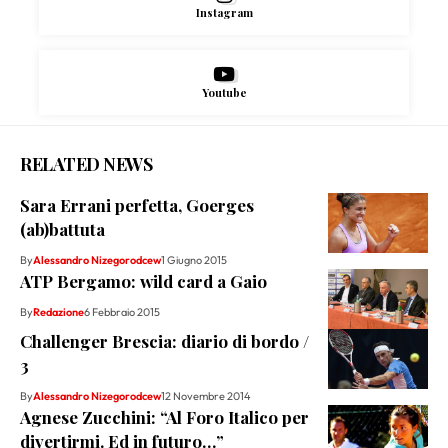
Instagram
Youtube
RELATED NEWS
Sara Errani perfetta, Goerges
(ab)battuta
By
Alessandro Nizegorodcew
1 Giugno 2015
ATP Bergamo: wild card a Gaio
By
Redazione
6 Febbraio 2015
Challenger Brescia: diario di bordo /
3
By
Alessandro Nizegorodcew
12 Novembre 2014
Agnese Zucchini: “Al Foro Italico per
divertirmi. Ed in futuro…”