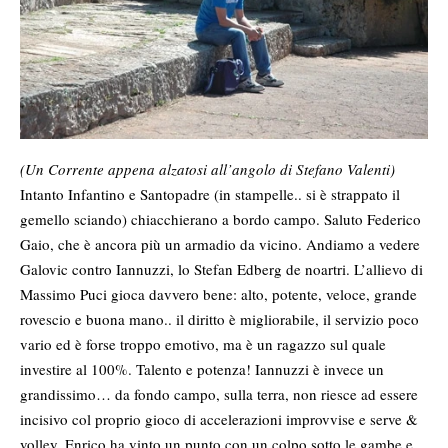
(Un Corrente appena alzatosi all’angolo di Stefano Valenti)
Intanto Infantino e Santopadre (in stampelle.. si è strappato il
gemello sciando) chiacchierano a bordo campo. Saluto Federico
Gaio, che è ancora più un armadio da vicino. Andiamo a vedere
Galovic contro Iannuzzi, lo Stefan Edberg de noartri. L’allievo di
Massimo Puci gioca davvero bene: alto, potente, veloce, grande
rovescio e buona mano.. il diritto è migliorabile, il servizio poco
vario ed è forse troppo emotivo, ma è un ragazzo sul quale
investire al 100%. Talento e potenza! Iannuzzi è invece un
grandissimo… da fondo campo, sulla terra, non riesce ad essere
incisivo col proprio gioco di accelerazioni improvvise e serve &
volley. Enrico ha vinto un punto con un colpo sotto le gambe e