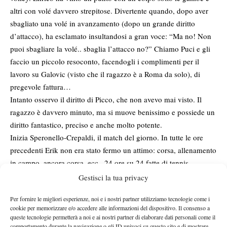
altri con volé davvero strepitose. Divertente quando, dopo aver
sbagliato una volé in avanzamento (dopo un grande diritto
d’attacco), ha esclamato insultandosi a gran voce: “Ma no! Non
puoi sbagliare la volé.. sbaglia l’attacco no?” Chiamo Puci e gli
faccio un piccolo resoconto, facendogli i complimenti per il
lavoro su Galovic (visto che il ragazzo è a Roma da solo), di
pregevole fattura…
Intanto osservo il diritto di Picco, che non avevo mai visto. Il
ragazzo è davvero minuto, ma si muove benissimo e possiede un
diritto fantastico, preciso e anche molto potente.
Inizia Speronello-Crepaldi, il match del giorno. In tutte le ore
precedenti Erik non era stato fermo un attimo: corsa, allenamento
in campo, ancora corsa, ecc.. 24 ore su 24 fatte di tennis.
Speronello a tennis gioca benissimo, ma non credo sia la sua
Gestisci la tua privacy
priorità. Crepaldi non è da veloce, ma ha palesato la migliore
Per fornire le migliori esperienze, noi e i nostri partner utilizziamo tecnologie come i
risposta d’incontro di tutta la giornata di quali…
cookie per memorizzare e/o accedere alle informazioni del dispositivo. Il consenso a
Sul finire della giornata, assistiamo ad un bellissimo allenamento
queste tecnologie permetterà a noi e ai nostri partner di elaborare dati personali come il
tra Gaio e il brasiliano Migani (buon giocatore), accanto a
comportamento durante la navigazione o gli ID univoci su questo sito e di mostrare