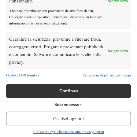
Funzionalità
Sempre attivo
Abbinare e combinare dati provenienti da altre fonti di dati,
Collegare diversi dispositivi, Identificare i dispositivi in base alle
informazioni trasmesse automaticamente.
Garantire la sicurezza, prevenire e rilevare frodi,
correggere errori, Erogare e presentare pubblicità
Sempre attivo
(Roberto Commentucci, il primo da sinistra, in abiti borghesi,
e contenuto, Salvare e comunicare le scelte sulla
cerca di convincere chiunque a costruire un campo in cemento
privacy.
dentro casa…)
Gestisci 1410 fornitori
Per saperne di più su questi scopi
Continua
Solo necessari
Gestisci opzioni
Cookie Policy
Dichiarazione sulla Privacy
Imprint