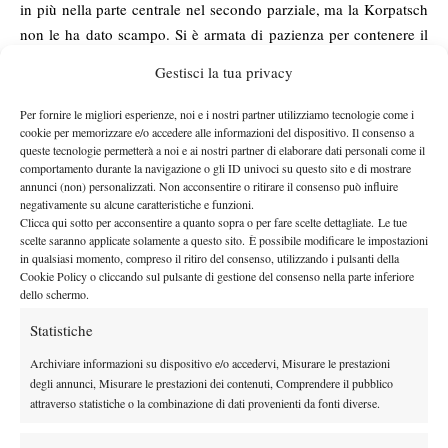
in più nella parte centrale nel secondo parziale, ma la Korpatsch
non le ha dato scampo. Si è armata di pazienza per contenere il
tentativo della rivale, ha vinto un delicato quinto game lungo 16
Gestisci la tua privacy
punti e poi è corsa verso il nono titolo in carriera, sigillato con un
ace. “Per prima cosa – ha detto la vincitrice – devo ringraziare gli
Per fornire le migliori esperienze, noi e i nostri partner utilizziamo tecnologie come i
cookie per memorizzare e/o accedere alle informazioni del dispositivo. Il consenso a
organizzatori per la wild card: senza, non sarei qui adesso.
queste tecnologie permetterà a noi e ai nostri partner di elaborare dati personali come il
Bagnatica è stata la scelta giusta, e sono davvero felice. Pensavo
comportamento durante la navigazione o gli ID univoci su questo sito e di mostrare
che dopo i due lunghissimi match di ieri sarei rimasta senza
annunci (non) personalizzati. Non acconsentire o ritirare il consenso può influire
negativamente su alcune caratteristiche e funzioni.
energie, invece ho recuperato alla grande e in finale ho dato
Clicca qui sotto per acconsentire a quanto sopra o per fare scelte dettagliate. Le tue
tutto. Il punteggio dice 6-1 6-2, ma non è stato facile come
scelte saranno applicate solamente a questo sito. È possibile modificare le impostazioni
potrebbe sembrare. Il record? Mi ha sorpreso, non ne sapevo
in qualsiasi momento, compreso il ritiro del consenso, utilizzando i pulsanti della
Cookie Policy o cliccando sul pulsante di gestione del consenso nella parte inferiore
nulla. È divertente: sono fiera di me stessa”. Grazie al titolo, la
dello schermo.
tedesca continua il suo avvicinamento alla Top 100 del ranking
Statistiche
Wta, ora distante solo una cinquantina di punti. Al Trofeo Cpz ha
dimostrato che nel suo tennis c’è tutto per farcela al più presto:
Archiviare informazioni su dispositivo e/o accedervi, Misurare le prestazioni
potenza, intensità, solidità, forza mentale e quell’enorme
degli annunci, Misurare le prestazioni dei contenuti, Comprendere il pubblico
attraverso statistiche o la combinazione di dati provenienti da fonti diverse.
resistenza che le ha consegnato un record che porta anche
Bagnatica nella storia della racchetta. “È la ciliegina sulla torta di