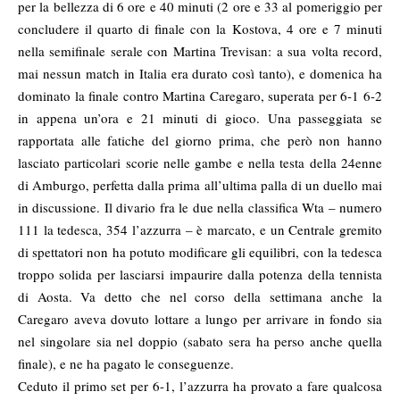
per la bellezza di 6 ore e 40 minuti (2 ore e 33 al pomeriggio per
concludere il quarto di finale con la Kostova, 4 ore e 7 minuti
nella semifinale serale con Martina Trevisan: a sua volta record,
mai nessun match in Italia era durato così tanto), e domenica ha
dominato la finale contro Martina Caregaro, superata per 6-1 6-2
in appena un’ora e 21 minuti di gioco. Una passeggiata se
rapportata alle fatiche del giorno prima, che però non hanno
lasciato particolari scorie nelle gambe e nella testa della 24enne
di Amburgo, perfetta dalla prima all’ultima palla di un duello mai
in discussione. Il divario fra le due nella classifica Wta – numero
111 la tedesca, 354 l’azzurra – è marcato, e un Centrale gremito
di spettatori non ha potuto modificare gli equilibri, con la tedesca
troppo solida per lasciarsi impaurire dalla potenza della tennista
di Aosta. Va detto che nel corso della settimana anche la
Caregaro aveva dovuto lottare a lungo per arrivare in fondo sia
nel singolare sia nel doppio (sabato sera ha perso anche quella
finale), e ne ha pagato le conseguenze.
Ceduto il primo set per 6-1, l’azzurra ha provato a fare qualcosa