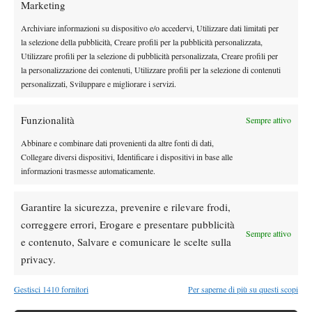
Marketing
un’altra splendida edizione – ha detto il direttore del torneo
Gianluigi Terzi –, abbiamo visto in gara tantissime giocatrici di
Archiviare informazioni su dispositivo e/o accedervi, Utilizzare dati limitati per
alto livello. Al nostro torneo vengono sempre volentieri, e noi
la selezione della pubblicità, Creare profili per la pubblicità personalizzata,
Utilizzare profili per la selezione di pubblicità personalizzata, Creare profili per
facciamo del nostro meglio per farle sentire a casa, con uno staff
la personalizzazione dei contenuti, Utilizzare profili per la selezione di contenuti
sempre a loro disposizione. Ci impegniamo tanto, ma ogni anno i
personalizzati, Sviluppare e migliorare i servizi.
nostri sforzi vengono ripagati nel migliore dei modi”. Una
tradizione che va avanti sin dal 2011, e andrà avanti ancora. Il
Funzionalità
Sempre attivo
traguardo delle 10 edizioni è già dietro l’angolo.
Abbinare e combinare dati provenienti da altre fonti di dati,
RISULTATI
Collegare diversi dispositivi, Identificare i dispositivi in base alle
Singolare. Finale: Korpatsch (Ger) b. Caregaro (Ita) 6-1 6-2.
informazioni trasmesse automaticamente.
Garantire la sicurezza, prevenire e rilevare frodi,
correggere errori, Erogare e presentare pubblicità
TAGGED:
Itf
Itf Bagnatica
Itf Femminili
Sempre attivo
e contenuto, Salvare e comunicare le scelte sulla
privacy.
Gestisci 1410 fornitori
Per saperne di più su questi scopi