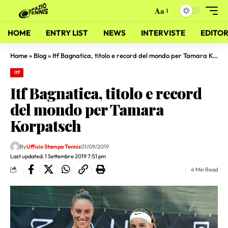
Aa
HOME
ENTRY LIST
NEWS
INTERVISTE
EDITOR
Home
»
Blog
»
Itf Bagnatica, titolo e record del mondo per Tamara Korpatsch
Itf
Itf Bagnatica, titolo e record
del mondo per Tamara
Korpatsch
By
Ufficio Stampa Tennis
01/09/2019
Last updated: 1 Settembre 2019 7:51 pm
4 Min Read