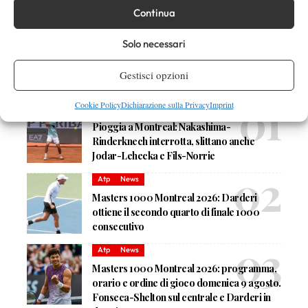
Continua
Nessun commento
Devi essere
connesso
per inviare un commento.
Solo necessari
Gestisci opzioni
DI TENDENZA
Cookie Policy
Dichiarazione sulla Privacy
Imprint
Atp
News
Pioggia a Montreal: Nakashima-
Rinderknech interrotta, slittano anche
Jodar-Lehecka e Fils-Norrie
Atp
News
Masters 1000 Montreal 2026: Darderi
ottiene il secondo quarto di finale 1000
consecutivo
Atp
News
Masters 1000 Montreal 2026: programma,
orario e ordine di gioco domenica 9 agosto.
Fonseca-Shelton sul centrale e Darderi in