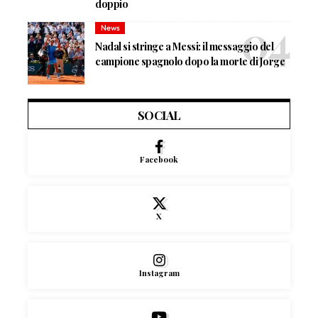
doppio
News
Nadal si stringe a Messi: il messaggio del
campione spagnolo dopo la morte di Jorge
SOCIAL
Facebook
X
Instagram