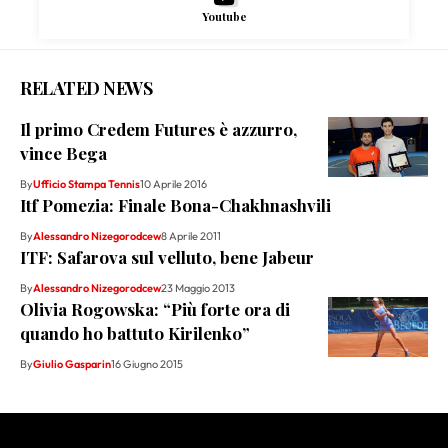
Youtube
RELATED NEWS
Il primo Credem Futures è azzurro,
vince Bega
By
Ufficio Stampa Tennis
10 Aprile 2016
Itf Pomezia: Finale Bona-Chakhnashvili
By
Alessandro Nizegorodcew
8 Aprile 2011
ITF: Safarova sul velluto, bene Jabeur
By
Alessandro Nizegorodcew
23 Maggio 2013
Olivia Rogowska: “Più forte ora di
quando ho battuto Kirilenko”
By
Giulio Gasparin
16 Giugno 2015