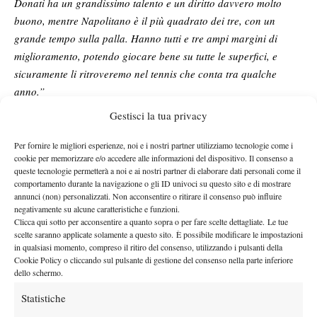
Donati ha un grandissimo talento e un diritto davvero molto
buono, mentre Napolitano è il più quadrato dei tre, con un
grande tempo sulla palla. Hanno tutti e tre ampi margini di
miglioramento, potendo giocare bene su tutte le superfici, e
sicuramente li ritroveremo nel tennis che conta tra qualche
anno.”
Choisa finale sugli avversari che ci hanno sconfitto finale, gli
Gestisci la tua privacy
inglese guidati dall’ex campione britannico Greg Rusedski:
“Sono veramente molto forti”
– ha concluso Navarra –
“Ma non
Per fornire le migliori esperienze, noi e i nostri partner utilizziamo tecnologie come i
cookie per memorizzare e/o accedere alle informazioni del dispositivo. Il consenso a
li cambierei con i nostri. Edmund in particolare, che ha fatto
queste tecnologie permetterà a noi e ai nostri partner di elaborare dati personali come il
semifinale ai recenti Us Open Junior, è davvero molto
comportamento durante la navigazione o gli ID univoci su questo sito e di mostrare
annunci (non) personalizzati. Non acconsentire o ritirare il consenso può influire
interessante. Credo di poter dire però che siamo allo stesso
negativamente su alcune caratteristiche e funzioni.
livello.”
Clicca qui sotto per acconsentire a quanto sopra o per fare scelte dettagliate. Le tue
scelte saranno applicate solamente a questo sito. È possibile modificare le impostazioni
in qualsiasi momento, compreso il ritiro del consenso, utilizzando i pulsanti della
Cookie Policy o cliccando sul pulsante di gestione del consenso nella parte inferiore
dello schermo.
Statistiche