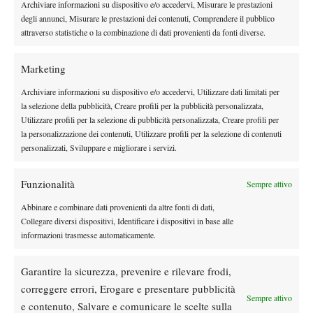
Archiviare informazioni su dispositivo e/o accedervi, Misurare le prestazioni
degli annunci, Misurare le prestazioni dei contenuti, Comprendere il pubblico
attraverso statistiche o la combinazione di dati provenienti da fonti diverse.
Marketing
Archiviare informazioni su dispositivo e/o accedervi, Utilizzare dati limitati per
la selezione della pubblicità, Creare profili per la pubblicità personalizzata,
Utilizzare profili per la selezione di pubblicità personalizzata, Creare profili per
la personalizzazione dei contenuti, Utilizzare profili per la selezione di contenuti
personalizzati, Sviluppare e migliorare i servizi.
Funzionalità
Sempre attivo
Abbinare e combinare dati provenienti da altre fonti di dati,
Collegare diversi dispositivi, Identificare i dispositivi in base alle
informazioni trasmesse automaticamente.
Garantire la sicurezza, prevenire e rilevare frodi,
correggere errori, Erogare e presentare pubblicità
TAGGED:
Gianluigi Quinzi
Itf
Junior
Matte Donati
Sempre attivo
Mosè Navarra
Stefano Napolitano
e contenuto, Salvare e comunicare le scelte sulla