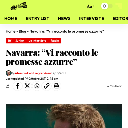
Aa
HOME
ENTRY LIST
NEWS
INTERVISTE
EDITOR
Home
»
Blog
»
Navarra: “Vi racconto le promesse azzurre”
Itf
Junior
Le Interviste
Radio
Navarra: “Vi racconto le
promesse azzurre”
By
Alessandro Nizegorodcew
19/10/2011
Last updated: 19 Ottobre 2011 2:45 pm
4 Min Read