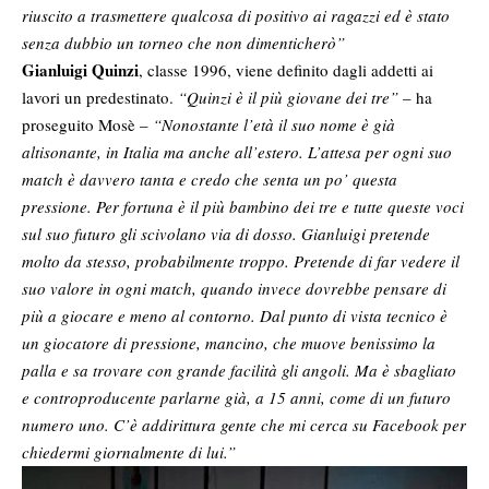
riuscito a trasmettere qualcosa di positivo ai ragazzi ed è stato
senza dubbio un torneo che non dimenticherò”
Gianluigi Quinzi
, classe 1996, viene definito dagli addetti ai
lavori un predestinato.
“Quinzi è il più giovane dei tre”
– ha
proseguito Mosè –
“Nonostante l’età il suo nome è già
altisonante, in Italia ma anche all’estero. L’attesa per ogni suo
match è davvero tanta e credo che senta un po’ questa
pressione. Per fortuna è il più bambino dei tre e tutte queste voci
sul suo futuro gli scivolano via di dosso. Gianluigi pretende
molto da stesso, probabilmente troppo. Pretende di far vedere il
suo valore in ogni match, quando invece dovrebbe pensare di
più a giocare e meno al contorno. Dal punto di vista tecnico è
un giocatore di pressione, mancino, che muove benissimo la
palla e sa trovare con grande facilità gli angoli. Ma è sbagliato
e controproducente parlarne già, a 15 anni, come di un futuro
numero uno. C’è addirittura gente che mi cerca su Facebook per
chiedermi giornalmente di lui.”