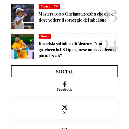
Tennis in TV
Masters 1000 Cincinnati 2026: a che ora e
dove vedere il sorteggio del tabellone
News
Rusedski sul futuro di Alcaraz: “Non
giocherà lo US Open, forse non lo vedremo
più nel 2026”
SOCIAL
Facebook
X