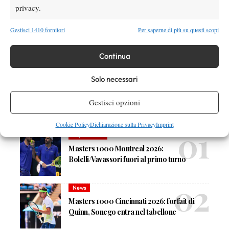
privacy.
Gestisci 1410 fornitori
Per saperne di più su questi scopi
Continua
Nessun commento
Solo necessari
Devi essere
connesso
per inviare un commento.
Gestisci opzioni
DI TENDENZA
Cookie Policy
Dichiarazione sulla Privacy
Imprint
Atp
News
Masters 1000 Montreal 2026:
Bolelli/Vavassori fuori al primo turno
News
Masters 1000 Cincinnati 2026: forfait di
Quinn, Sonego entra nel tabellone