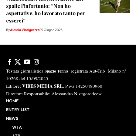
spalle l’infortunio: “Non ho
aspettative, ho lavorato tanto per
esserci”
By
Alessio Vinciguerra
29 Giugno 2025
Testata giornalistica
registrata Aut-Trib Milano n°
Spazio Tennis
10268 del 15/09/2025
VIBES MEDIA SRL
Editore:
, P.iva 14250480960
Direttore Responsabile: Alessandro Nizegorodcew
HOME
ENTRY LIST
NEWS
WTA
ATP