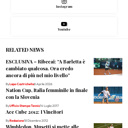
Instagram
Youtube
RELATED NEWS
ESCLUSIVA – Ribecai: “A Barletta è
cambiato qualcosa. Ora credo
ancora di più nel mio livello”
By
Lapo Castrichella
8 Aprile 2026
Nation Cup, Italia femminile in finale
con la Slovenia
By
Ufficio Stampa Tennis
14 Luglio 2017
Ace Cube 2012: I Vincitori
By
Redazione
18 Dicembre 2012
Wimbledon, Musetti si mette alle