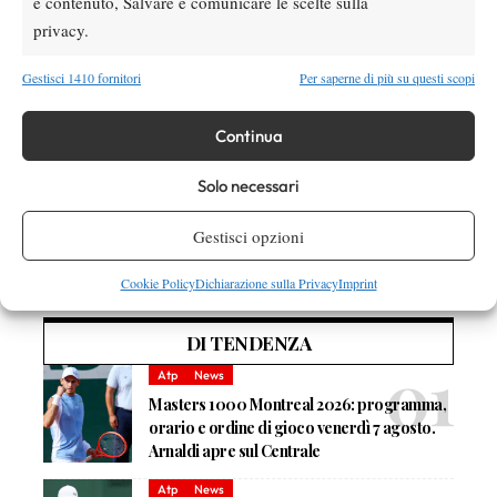
e contenuto, Salvare e comunicare le scelte sulla
TAGGED:
Francesco Bessire
Junior
Lemon Bowl
privacy.
Lemon Bowl Babolat 2012
Marco Furlanetto
Tennis
Tommaso Evangelisti
Gestisci 1410 fornitori
Per saperne di più su questi scopi
Continua
Solo necessari
Nessun commento
Gestisci opzioni
Devi essere
connesso
per inviare un commento.
Cookie Policy
Dichiarazione sulla Privacy
Imprint
DI TENDENZA
Atp
News
Masters 1000 Montreal 2026: programma,
orario e ordine di gioco venerdì 7 agosto.
Arnaldi apre sul Centrale
Atp
News