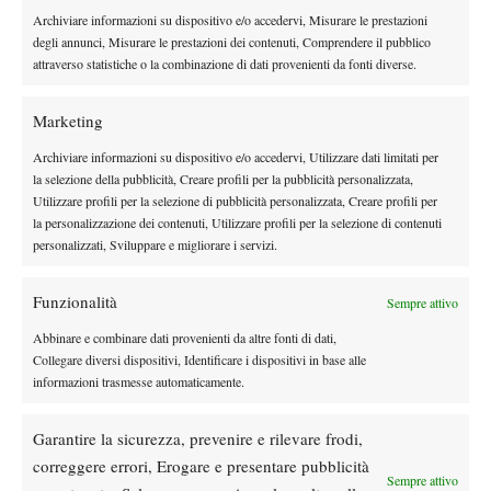
Archiviare informazioni su dispositivo e/o accedervi, Misurare le prestazioni
continua ad applicarsi con la stessa intensità e serenità del primo
degli annunci, Misurare le prestazioni dei contenuti, Comprendere il pubblico
game. Alessio De Bernardis, classe 2000, può invece sembrare
attraverso statistiche o la combinazione di dati provenienti da fonti diverse.
più riservato negli atteggiamenti rispetto al suo avversario, ma la
carica c’è eccome.
Marketing
Tra i due fuoco e fiamme; non c’è che da aggiungere un grande
Archiviare informazioni su dispositivo e/o accedervi, Utilizzare dati limitati per
in bocca al lupo con il cuore in mano quando vedi due bambini
la selezione della pubblicità, Creare profili per la pubblicità personalizzata,
con così tanta passione. Tecnica al posto giusto e consona alla
Utilizzare profili per la selezione di pubblicità personalizzata, Creare profili per
propria età, si sono divertiti e l’hanno vissuta come ogni
la personalizzazione dei contenuti, Utilizzare profili per la selezione di contenuti
bambino dovrebbe fare: spontaneamente.
personalizzati, Sviluppare e migliorare i servizi.
6-3 7-5 per De Bernardis, mi dispiace un po’ per la delusione di
Marco, ma la prossima volta andrà meglio.
Funzionalità
Sempre attivo
Protetta da buio e pioggia dalla saletta di noi “eletti” addetti
Abbinare e combinare dati provenienti da altre fonti di dati,
stampa, concludo questo primo diario con soddisfazione. Questa
Collegare diversi dispositivi, Identificare i dispositivi in base alle
giornata è riuscita a farmi dimenticare perfino la tosse e il
informazioni trasmesse automaticamente.
raffreddore.
Garantire la sicurezza, prevenire e rilevare frodi,
correggere errori, Erogare e presentare pubblicità
Sempre attivo