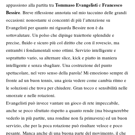
Tommaso Evangelisti
Francesco
appassiono alla partita tra
e
Bessire
. Breve riflessione annotata sul mio taccuino delle grandi
occasioni: nonostante si concentri di più l’attenzione su
Evangelisti per quanto mi riguarda Bessire non è da
sottovalutare. Un polso che dipinge traiettorie splendide e
precise, fluido e sicuro più col diritto che con il rovescio, ma
entrambi i fondamentali sono ottimi. Servizio intelligente e
soprattutto vario, sa alternare slice, kick e piatto in maniera
intelligente e senza sbagliare. Una costruzione del punto
spettacolare, nel vero senso della parola! Mi emoziono sempre di
fronte ad un buon tennis, una gioia vedere come cambia ritmo e
le soluzioni che trova per chiudere. Gran tocco e sensibilità nelle
smorzate e nelle rotazioni.
Evangelisti può invece vantare un gioco di rete impeccabile,
anche se poco sfruttato rispetto a quanto rende (ma bisognerebbe
vederlo in più partite, una rondine non fa primavera) ed un buon
servizio, che per la poca rotazione può risultare veloce e poco
pesante. Manca anche di una buona parte del movimento, il che