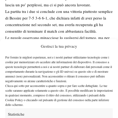
lascia un po’ perplessi, ma ci si può ancora lavorare.
La partita tra i due si conclude con una vittoria piuttosto semplice
di Bessire per 7-5 3-6 6-1, che dichiara infatti di aver perso la
concentrazione nel secondo set, ma averla recuperata gli ha
consentito di terminare il match con abbastanza facilità.
Le nuvole osservano minacciose lo svolgersi del torneo, ma per
fortuna, almeno al momento, sembrano essere dalla nostra parte.
Gestisci la tua privacy
Mi cimento nella mia prima intervista video con Francesco
Bessire, nonostante l’emozione credo di essermela cavata!
Per fornire le migliori esperienze, noi e i nostri partner utilizziamo tecnologie come i
cookie per memorizzare e/o accedere alle informazioni del dispositivo. Il consenso a
Scoppia a piovere in definitiva, restano tre partite al coperto, il
queste tecnologie permetterà a noi e ai nostri partner di elaborare dati personali come il
che mi consente di sedermi comodamente sul sintetico e
comportamento durante la navigazione o gli ID univoci su questo sito e di mostrare
annunci (non) personalizzati. Non acconsentire o ritirare il consenso può influire
gustarmi (quasi fosse la cena di due piccoli-grandi chef) il match
negativamente su alcune caratteristiche e funzioni.
Marco Furlanetto
Alessio De Bernardis
di
contro
.
Clicca qui sotto per acconsentire a quanto sopra o per fare scelte dettagliate. Le tue
Assolutamente epico, mi ha lasciata senza parole. Sembrava di
scelte saranno applicate solamente a questo sito. È possibile modificare le impostazioni
in qualsiasi momento, compreso il ritiro del consenso, utilizzando i pulsanti della
vedere la miniatura di due professionisti all’opera, due grintosi
Cookie Policy o cliccando sul pulsante di gestione del consenso nella parte inferiore
quanto bravi soldatini che si sfidavano all’ultimo vincente!
dello schermo.
Marco Furlanetto, classe 2001, ha la peculiare caratteristica di
Statistiche
non mollare neanche un punto, anche se è sotto di un set