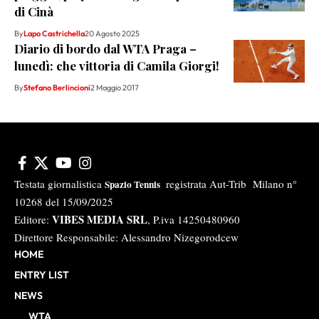
di Cinà
By
Lapo Castrichella
20 Agosto 2025
Diario di bordo dal WTA Praga –
lunedì: che vittoria di Camila Giorgi!
By
Stefano Berlincioni
2 Maggio 2017
Testata giornalistica
registrata Aut-Trib Milano n°
Spazio Tennis
10268 del 15/09/2025
VIBES MEDIA SRL
Editore:
, P.iva 14250480960
Direttore Responsabile: Alessandro Nizegorodcew
HOME
ENTRY LIST
NEWS
WTA