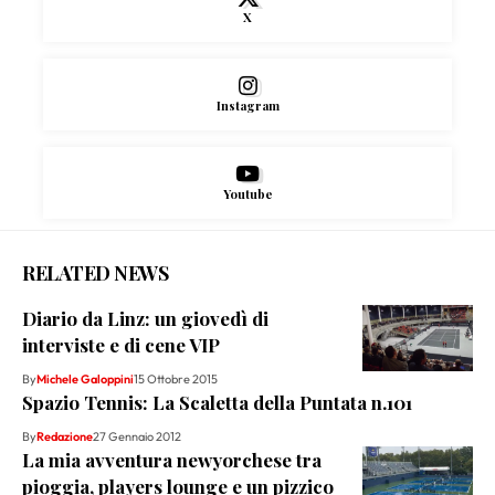
X
Instagram
Youtube
RELATED NEWS
Diario da Linz: un giovedì di
interviste e di cene VIP
By
Michele Galoppini
15 Ottobre 2015
Spazio Tennis: La Scaletta della Puntata n.101
By
Redazione
27 Gennaio 2012
La mia avventura newyorchese tra
pioggia, players lounge e un pizzico