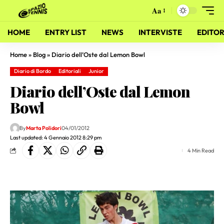
Aa
HOME
ENTRY LIST
NEWS
INTERVISTE
EDITOR
Home
»
Blog
»
Diario dell’Oste dal Lemon Bowl
Diario di Bordo
Editoriali
Junior
Diario dell’Oste dal Lemon
Bowl
By
Marta Polidori
04/01/2012
Last updated: 4 Gennaio 2012 8:29 pm
4 Min Read