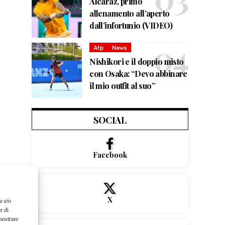
Alcaraz, primo
allenamento all’aperto
dall’infortunio (VIDEO)
Atp
News
Nishikori e il doppio misto
con Osaka: “Devo abbinare
il mio outfit al suo”
SOCIAL
Facebook
X
e e/o
r di
mostrare