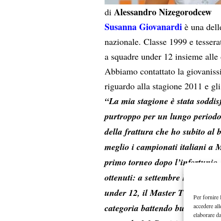
Alessandro Nizegorodcew
di
Susanna Giovanardi
è una dell
nazionale. Classe 1999 e tesserat
a squadre under 12 insieme all
Abbiamo contattato la giovaniss
riguardo alla stagione 2011 e gli
“La mia stagione è stata soddis
purtroppo per un lungo periodo
della frattura che ho subito al 
meglio i campionati italiani a 
primo torneo dopo l’infortunio.
ottenuti: a settembre ho vinto i
under 12, il Master TTK under 1
Per fornire 
accedere all
categoria battendo buone giocat
elaborare d