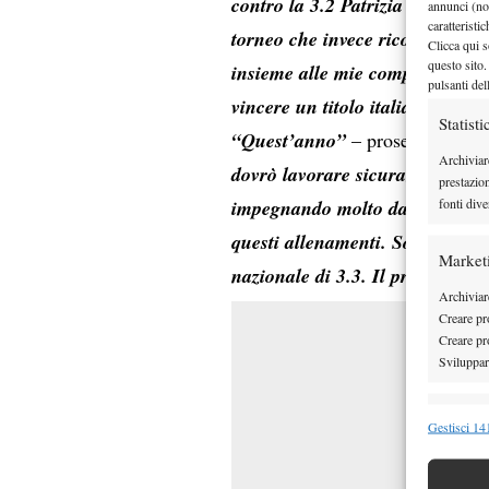
contro la 3.2 Patrizia Zacchi, t
annunci (no
caratteristi
torneo che invece ricordo con 
Clicca qui s
questo sito.
insieme alle mie compagne Cati
pulsanti del
vincere un titolo italiano…”
Statisti
“Quest’anno”
– prosegue la Gi
Archiviar
dovrò lavorare sicuramente sul 
prestazio
fonti dive
impegnando molto dal punto di vi
questi allenamenti. Sono infine 
Market
nazionale di 3.3. Il primo tor
Archiviare
Creare pro
Creare pro
Sviluppare
Funzion
Gestisci 141
Abbinare e
Identifica