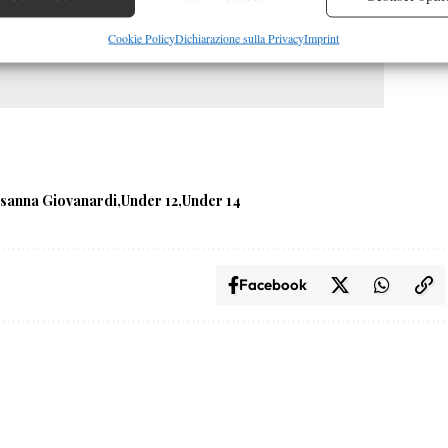
re la sicurezza, prevenire e rilevare frodi, correggere errori,
Cookie Policy
Dichiarazione sulla Privacy
Imprint
 e presentare pubblicità e contenuto, Salvare e comunicare le
Semp
sulla privacy.
sanna Giovanardi
Under 12
Under 14
Facebook