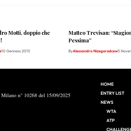
ro Motti, doppio che
Matteo Trevisan: “Stagio
!
Pessima”
e
10 Gennaio 2013
By
Alessandro Nizegorodcew
5 Nove
HOME
ENTRY LIST
b Milano n° 10268 del 15/09/2025
NEWS
WTA
ATP
CHALLENG