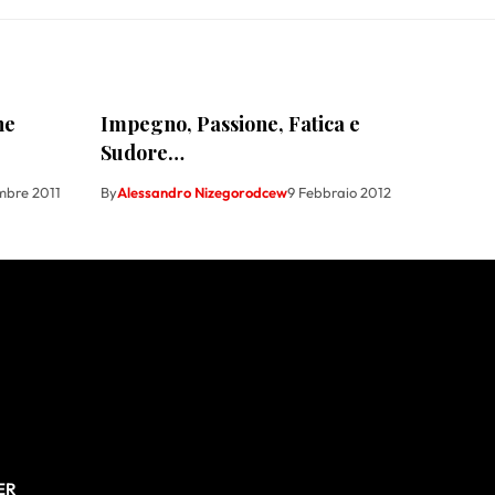
ne
Impegno, Passione, Fatica e
Sudore…
mbre 2011
By
Alessandro Nizegorodcew
9 Febbraio 2012
ER