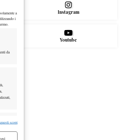
Instagram
 solamente a
ilizzando i
hermo.
Youtube
enti da
tà,
a,
lizzati,
re attivo
 questi scopi
oni