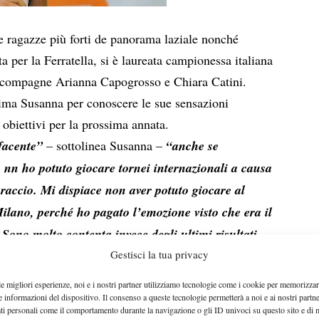
e ragazze più forti de panorama laziale nonché
a per la Ferratella, si è laureata campionessa italiana
e compagne Arianna Capogrosso e Chiara Catini.
ima Susanna per conoscere le sue sensazioni
 obiettivi per la prossima annata.
facente”
– sottolinea Susanna –
“anche se
 nn ho potuto giocare tornei internazionali a causa
braccio. Mi dispiace non aver potuto giocare al
Milano, perché ho pagato l’emozione visto che era il
 Sono molto contenta invece degli ultimi risultati
Gestisci la tua privacy
 campionati italiani a squadre a Bari, i regionali
4 e l’ultimo torneo disputato al Queen’s di terza
le migliori esperienze, noi e i nostri partner utilizziamo tecnologie come i cookie per memorizzar
e informazioni del dispositivo. Il consenso a queste tecnologie permetterà a noi e ai nostri partne
rici. Il mio miglior match è stato certamente
ati personali come il comportamento durante la navigazione o gli ID univoci su questo sito e di 