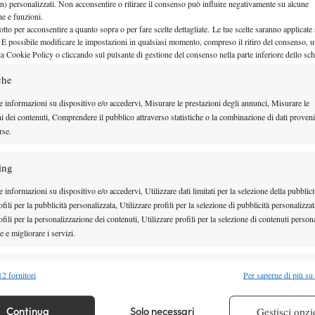
erminato 76 al terzo dopo più di tre ore di gioco! Il
n) personalizzati. Non acconsentire o ritirare il consenso può influire negativamente su alcune
che e funzioni.
maggiore emozione è sicuramente quello di Bari,
otto per acconsentire a quanto sopra o per fare scelte dettagliate. Le tue scelte saranno applicate
 È possibile modificare le impostazioni in qualsiasi momento, compreso il ritiro del consenso, ut
ni e Capogrosso, perché ho provato la gioia di
la Cookie Policy o cliccando sul pulsante di gestione del consenso nella parte inferiore dello sc
che
ovanardi –
“ho migliorato molto il diritto, mentre
e informazioni su dispositivo e/o accedervi, Misurare le prestazioni degli annunci, Misurare le
servizio e sulla velocità di gambe. Mi sto
ni dei contenuti, Comprendere il pubblico attraverso statistiche o la combinazione di dati proveni
rse.
sta atletico e nel 2012 spero di vedere i frutti di
molto contenta di essere passato alla classifica
ing
neo del nuovo anno sarà il Lemon Bowl!”
 informazioni su dispositivo e/o accedervi, Utilizzare dati limitati per la selezione della pubblici
fili per la pubblicità personalizzata, Utilizzare profili per la selezione di pubblicità personalizzat
fili per la personalizzazione dei contenuti, Utilizzare profili per la selezione di contenuti persona
 e migliorare i servizi.
alità
Semp
2 fornitori
Per saperne di più su
 combinare dati provenienti da altre fonti di dati, Collegare diversi dispositivi,
re i dispositivi in base alle informazioni trasmesse automaticamente.
Continua
Solo necessari
Gestisci opzi