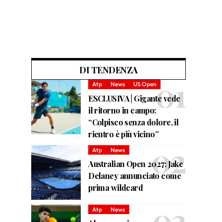
DI TENDENZA
Atp
News
US Open
ESCLUSIVA | Gigante vede
il ritorno in campo:
“Colpisco senza dolore, il
rientro è più vicino”
Atp
News
Australian Open 2027: Jake
Delaney annunciato come
prima wildcard
Atp
News