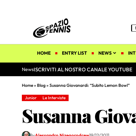
HOME
ENTRY LIST
NEWS
INT
ISCRIVITI AL NOSTRO CANALE YOUTUBE
News
Home
»
Blog
»
Susanna Giovanardi: “Subito Lemon Bowl”
Junior
Le Interviste
Susanna Giov
By
Alessandro Nizegorodcew
19/12/2011