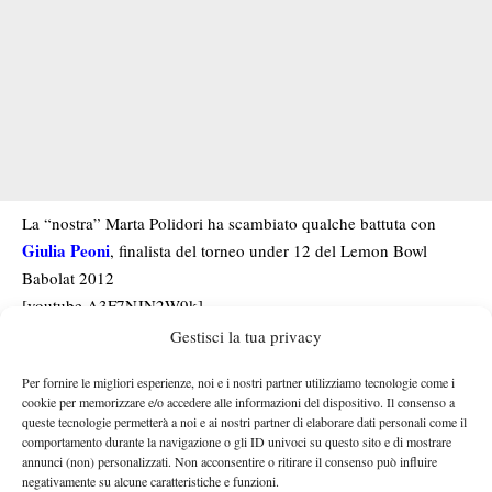
La “nostra” Marta Polidori ha scambiato qualche battuta con
Giulia Peoni
, finalista del torneo under 12 del Lemon Bowl
Babolat 2012
[youtube A3F7NJN2W9k]
Gestisci la tua privacy
Per fornire le migliori esperienze, noi e i nostri partner utilizziamo tecnologie come i
cookie per memorizzare e/o accedere alle informazioni del dispositivo. Il consenso a
TAGGED:
Giulia Peoni
Intervista
Lemon Bowl 2012
queste tecnologie permetterà a noi e ai nostri partner di elaborare dati personali come il
comportamento durante la navigazione o gli ID univoci su questo sito e di mostrare
annunci (non) personalizzati. Non acconsentire o ritirare il consenso può influire
negativamente su alcune caratteristiche e funzioni.