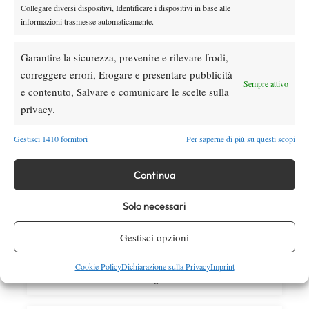
Rinderknech interrotta, slittano anche
Collegare diversi dispositivi, Identificare i dispositivi in base alle
Jodar-Lehecka e Fils-Norrie
informazioni trasmesse automaticamente.
Atp
News
Garantire la sicurezza, prevenire e rilevare frodi,
Masters 1000 Montreal 2026: Darderi
correggere errori, Erogare e presentare pubblicità
ottiene il secondo quarto di finale 1000
Sempre attivo
consecutivo
e contenuto, Salvare e comunicare le scelte sulla
privacy.
SOCIAL
Gestisci 1410 fornitori
Per saperne di più su questi scopi
Facebook
Continua
Solo necessari
X
Gestisci opzioni
Cookie Policy
Dichiarazione sulla Privacy
Imprint
Instagram