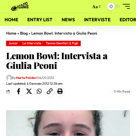
Aa
HOME
ENTRY LIST
NEWS
INTERVISTE
EDITOR
Home
»
Blog
»
Lemon Bowl: Intervista a Giulia Peoni
Junior
Le Interviste
Tennis Genitori & Figli
Lemon Bowl: Intervista a
Giulia Peoni
By
Marta Polidori
06/01/2012
Last updated: 6 Gennaio 2012 12:36 am
0 Min Read