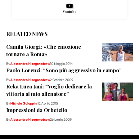
Youtube
RELATED NEWS
Camila Giorgi: «Che emozione
tornare a Roma»
By
Alessandro Nizegorodcew
10 Maggio 2014
Paolo Lorenzi: “Sono più aggressivo in campo”
By
Alessandro Nizegorodcew
2 Ottobre 2009
Reka Luca Jani: “Voglio dedicare la
vittoria al mio allenatore”
By
Michele Galoppini
12 Aprile 2015
Impressioni da Orbetello
By
Alessandro Nizegorodcew
26 Luglio 2009