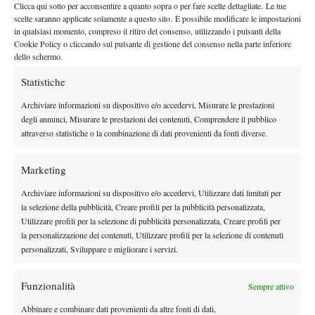
Clicca qui sotto per acconsentire a quanto sopra o per fare scelte dettagliate. Le tue
scelte saranno applicate solamente a questo sito. È possibile modificare le impostazioni
in qualsiasi momento, compreso il ritiro del consenso, utilizzando i pulsanti della
Cookie Policy o cliccando sul pulsante di gestione del consenso nella parte inferiore
Nessun commento
dello schermo.
Devi essere
connesso
per inviare un commento.
Statistiche
Archiviare informazioni su dispositivo e/o accedervi, Misurare le prestazioni
DI TENDENZA
degli annunci, Misurare le prestazioni dei contenuti, Comprendere il pubblico
attraverso statistiche o la combinazione di dati provenienti da fonti diverse.
News
Wta
WTA 1000 Toronto 2026, Alexandrova
Marketing
elimina Sabalenka: sfiderà Svitolina ai quarti
Archiviare informazioni su dispositivo e/o accedervi, Utilizzare dati limitati per
la selezione della pubblicità, Creare profili per la pubblicità personalizzata,
News
Wta
Utilizzare profili per la selezione di pubblicità personalizzata, Creare profili per
Pegula ko a Toronto: Shnaider vola ai quarti
la personalizzazione dei contenuti, Utilizzare profili per la selezione di contenuti
personalizzati, Sviluppare e migliorare i servizi.
Funzionalità
Sempre attivo
Atp
News
Pioggia a Montreal: Nakashima-
Abbinare e combinare dati provenienti da altre fonti di dati,