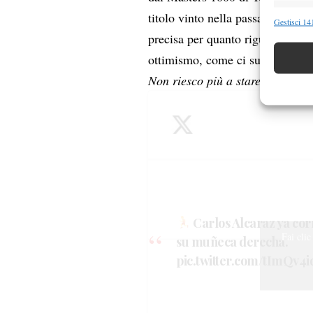
Funzion
titolo vinto nella passata edizi
Gestisci 141
precisa per quanto riguarda il r
Abbinare e
Identifica
ottimismo, come ci suggerisce l
Non riesco più a stare al tuo pa
Garanti
Erogare
scelte 
Carlos Alcaraz ya cor
Fai clic
su muñeca derecha.
pic.twitter.com/tImQv4