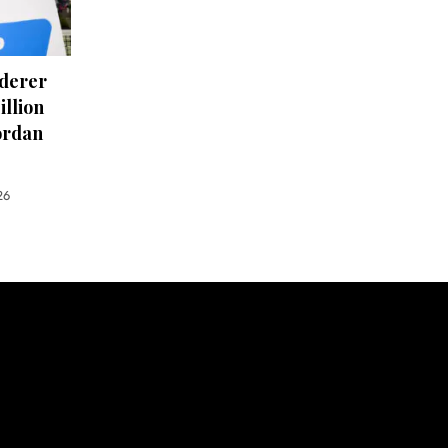
ederer
illion
ordan
26