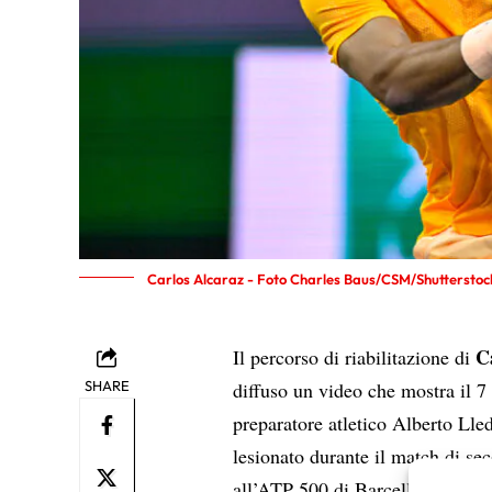
Carlos Alcaraz - Foto Charles Baus/CSM/Shutterstoc
C
Il percorso di riabilitazione di
SHARE
diffuso un video che mostra il 
preparatore atletico Alberto Lle
lesionato durante il match di se
all’ATP 500 di Barcellona 2026,