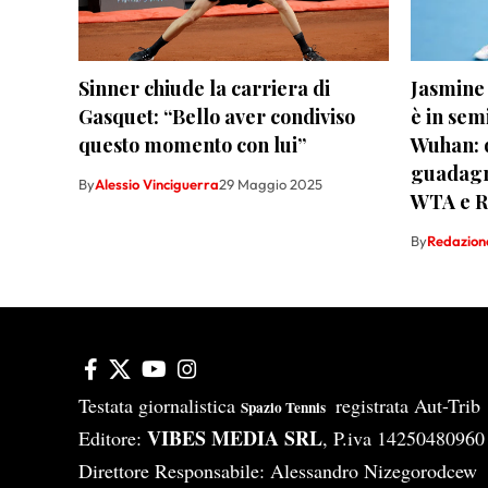
Sinner chiude la carriera di
Jasmine 
Gasquet: “Bello aver condiviso
è in sem
questo momento con lui”
Wuhan: q
guadagna
By
Alessio Vinciguerra
29 Maggio 2025
WTA e R
By
Redazion
Testata giornalistica
registrata Aut-Tri
Spazio Tennis
VIBES MEDIA SRL
Editore:
, P.iva 14250480960
Direttore Responsabile: Alessandro Nizegorodcew