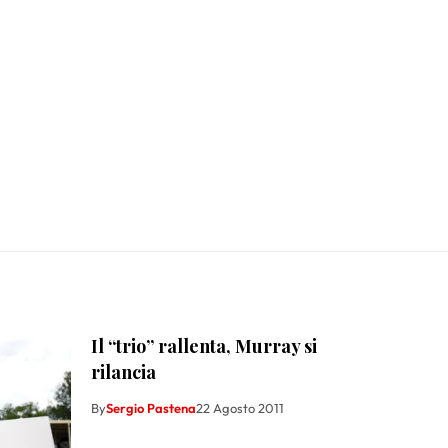
Il “trio” rallenta, Murray si
rilancia
By
Sergio Pastena
22 Agosto 2011