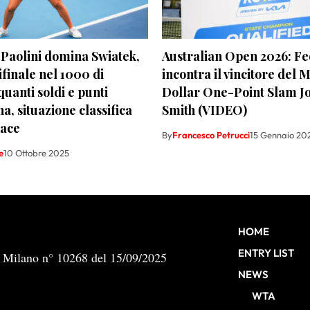
Paolini domina Swiatek,
Australian Open 2026: F
ifinale nel 1000 di
incontra il vincitore del M
uanti soldi e punti
Dollar One-Point Slam J
, situazione classifica
Smith (VIDEO)
ace
By
Francesco Petrucci
15 Gennaio 20
e
10 Ottobre 2025
HOME
ENTRY LIST
b Milano n° 10268 del 15/09/2025
NEWS
WTA