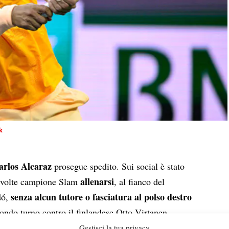
k
arlos Alcaraz
prosegue spedito. Sui social è stato
allenarsi
7 volte campione Slam
, al fianco del
senza alcun tutore o fasciatura
al polso destro
dó,
condo turno contro il finlandese Otto Virtanen
 ovvero l’ultima apparizione del murciano. Una
Gestisci la tua privacy