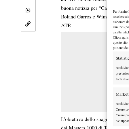
buona notizia per “Carlitos”, co
Per fornire 
Roland Garros e Wimbledon per 
accedere all
elaborare d
ATP.
annunci (no
caratteristi
Clicca qui s
questo sito.
pulsanti del
Statisti
Archiviar
prestazio
fonti dive
Market
Archiviare
Creare pro
Creare pro
L’obiettivo dello spagnolo è que
Sviluppare
dai Masters 1000 di Toronto e Ci