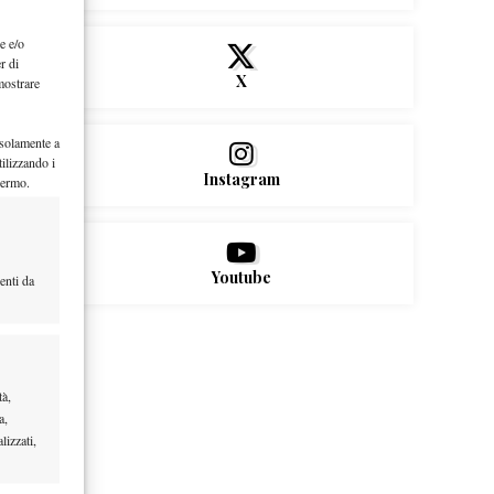
e e/o
r di
X
mostrare
 solamente a
ilizzando i
Instagram
hermo.
Youtube
enti da
tà,
a,
lizzati,