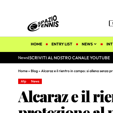
HOME
ENTRY LIST
NEWS
INT
ISCRIVITI AL NOSTRO CANALE YOUTUBE
News
Home
»
Blog
»
Alcaraz e il rientro in campo: si allena senza 
Atp
News
Alcaraz e il ri
protezione al