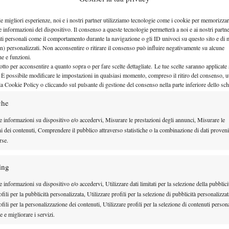
stretto a saltare i Masters 1000 di Roma e Madrid, il
le migliori esperienze, noi e i nostri partner utilizziamo tecnologie come i cookie per memorizzar
una somma di oltre 3000 punti persi nel ranking
e informazioni del dispositivo. Il consenso a queste tecnologie permetterà a noi e ai nostri partne
ati personali come il comportamento durante la navigazione o gli ID univoci su questo sito e di 
n) personalizzati. Non acconsentire o ritirare il consenso può influire negativamente su alcune
che e funzioni.
otto per acconsentire a quanto sopra o per fare scelte dettagliate. Le tue scelte saranno applicate
 È possibile modificare le impostazioni in qualsiasi momento, compreso il ritiro del consenso, ut
la Cookie Policy o cliccando sul pulsante di gestione del consenso nella parte inferiore dello sc
che
e informazioni su dispositivo e/o accedervi, Misurare le prestazioni degli annunci, Misurare le
ni dei contenuti, Comprendere il pubblico attraverso statistiche o la combinazione di dati proveni
rse.
ing
 informazioni su dispositivo e/o accedervi, Utilizzare dati limitati per la selezione della pubblici
fili per la pubblicità personalizzata, Utilizzare profili per la selezione di pubblicità personalizzat
fili per la personalizzazione dei contenuti, Utilizzare profili per la selezione di contenuti persona
swing nordamericano
llo di essere al 100% per lo
:
 e migliorare i servizi.
ncinnati allo US Open, in cui dovrà difendere il