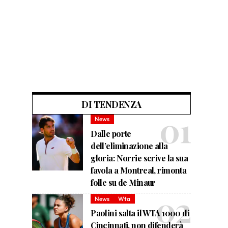
DI TENDENZA
News
Dalle porte
dell’eliminazione alla
gloria: Norrie scrive la sua
favola a Montreal, rimonta
folle su de Minaur
News
Wta
Paolini salta il WTA 1000 di
Cincinnati, non difenderà