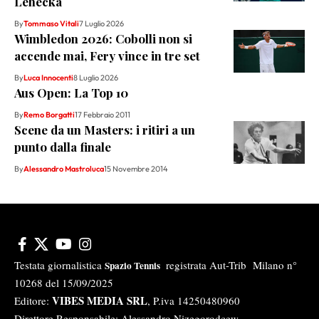
Lehecka
By
Tommaso Vitali
7 Luglio 2026
Wimbledon 2026: Cobolli non si
accende mai, Fery vince in tre set
By
Luca Innocenti
8 Luglio 2026
Aus Open: La Top 10
By
Remo Borgatti
17 Febbraio 2011
Scene da un Masters: i ritiri a un
punto dalla finale
By
Alessandro Mastroluca
15 Novembre 2014
Testata giornalistica
registrata Aut-Trib Milano n°
Spazio Tennis
10268 del 15/09/2025
VIBES MEDIA SRL
Editore:
, P.iva 14250480960
Direttore Responsabile: Alessandro Nizegorodcew