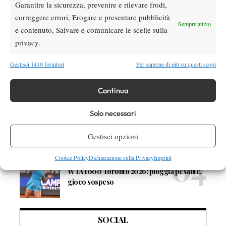
Atp
News
Garantire la sicurezza, prevenire e rilevare frodi,
Masters 1000 Montreal 2026: programma,
correggere errori, Erogare e presentare pubblicità
Sempre attivo
orario e ordine di gioco venerdì 7 agosto.
e contenuto, Salvare e comunicare le scelte sulla
Arnaldi apre sul Centrale
privacy.
Atp
News
Gestisci 1410 fornitori
Per saperne di più su questi scopi
Masters 1000 Montreal 2026: Darderi
rimonta Shang e vola agli ottavi
Continua
Atp
News
Solo necessari
Masters 1000 Montreal 2026: medical time
out per Shang contro Darderi
Gestisci opzioni
Cookie Policy
Dichiarazione sulla Privacy
Imprint
News
Wta
WTA 1000 Toronto 2026: pioggia pesante,
gioco sospeso
SOCIAL