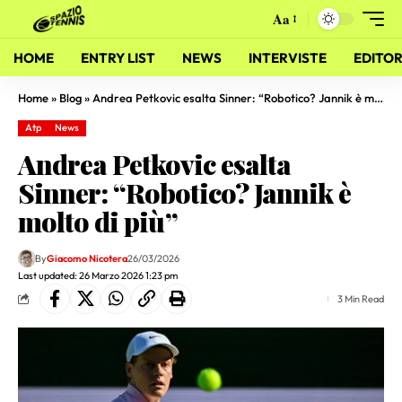
Aa
HOME
ENTRY LIST
NEWS
INTERVISTE
EDITOR
Home
»
Blog
»
Andrea Petkovic esalta Sinner: “Robotico? Jannik è molto di più”
Atp
News
Andrea Petkovic esalta
Sinner: “Robotico? Jannik è
molto di più”
By
Giacomo Nicotera
26/03/2026
Last updated: 26 Marzo 2026 1:23 pm
3 Min Read