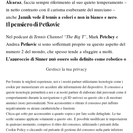
Alcaraz
, faccia sempre riferimento al suo quieto temperamento –
in netto contrasto con il carisma esuberante del murciano –
Jannik vede il tennis a colori e non in bianco e nero
anche
.
Il pensiero di Petkovic
Petchey
Nel podcast di
Tennis Channel
“The Big T”
,
Mark
e
Petkovic
Andrea
si sono soffermati proprio su questo aspetto del
numero 2 del mondo, che spesso tende a sfuggire a molti.
L’approccio di Sinner può essere solo definito come robotico o
si può andare più a fondo?
Gestisci la tua privacy
L’ex numero 9 del mondo racconta un episodio avuto con il
campione azzurro durante un’intervista in tedesco, che ha messo
Per fornire le migliori esperienze, noi e i nostri partner utilizziamo tecnologie come i
cookie per memorizzare e/o accedere alle informazioni del dispositivo. Il consenso a
in luce una nuova versione del nativo di San Candido.
“Ho avuto
queste tecnologie permetterà a noi e ai nostri partner di elaborare dati personali come il
il piacere di intervistare Jannik in tedesco, dove è fantastico. In
comportamento durante la navigazione o gli ID univoci su questo sito e di mostrare
annunci (non) personalizzati. Non acconsentire o ritirare il consenso può influire
inglese è bravo, ma
le lingue diverse tirano fuori aspetti
negativamente su alcune caratteristiche e funzioni.
differenti della personalità
; in tedesco è molto più divertente e
Clicca qui sotto per acconsentire a quanto sopra o per fare scelte dettagliate. Le tue
sciolto
– rimembra la semifinalista del Roland Garros 2014 –.
scelte saranno applicate solamente a questo sito. È possibile modificare le impostazioni
in qualsiasi momento, compreso il ritiro del consenso, utilizzando i pulsanti della
Ricordo di averlo intervistato quando ha battuto
Ben Shelton
a
Cookie Policy o cliccando sul pulsante di gestione del consenso nella parte inferiore