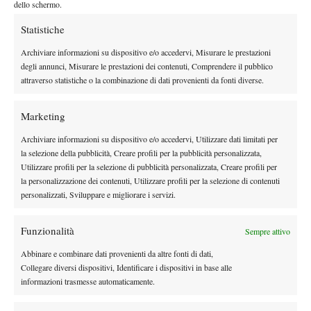
Wimbledon. Gli ho chiesto come riuscisse a rispondere al
dello schermo.
servizio di Ben e lui
è entrato in dettagli intricatissimi
.
Statistiche
Nonostante il poco tempo a disposizione per le interviste, sceglie
sempre la domanda tattica e va in profondità nei dettagli.
Ecco
Archiviare informazioni su dispositivo e/o accedervi, Misurare le prestazioni
degli annunci, Misurare le prestazioni dei contenuti, Comprendere il pubblico
perché sono d’accordo con te (Petchey, ndr): capisco perché si
attraverso statistiche o la combinazione di dati provenienti da fonti diverse.
per la profondità dei dettagli con
possa definire ‘robotico’, ma,
cui vive il suo tennis e per come ne parla, credo che in lui ci sia
Marketing
molto di più”.
Sotto la corazza e il viso freddo, da sempre suo marchio di
Archiviare informazioni su dispositivo e/o accedervi, Utilizzare dati limitati per
la selezione della pubblicità, Creare profili per la pubblicità personalizzata,
c’è un ragazzo amante del tennis
fabbrica,
che vive e porta
Utilizzare profili per la selezione di pubblicità personalizzata, Creare profili per
avanti la passione di un bambino altoatesino “atipico “. Perché
la personalizzazione dei contenuti, Utilizzare profili per la selezione di contenuti
all’età di otto anni Jannik scelse la racchetta e non gli sci.
personalizzati, Sviluppare e migliorare i servizi.
Funzionalità
Sempre attivo
Abbinare e combinare dati provenienti da altre fonti di dati,
Collegare diversi dispositivi, Identificare i dispositivi in base alle
informazioni trasmesse automaticamente.
DI TENDENZA