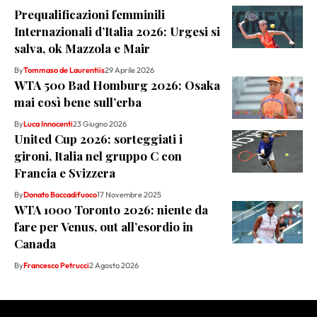
Prequalificazioni femminili
Internazionali d’Italia 2026: Urgesi si
salva, ok Mazzola e Mair
By
Tommaso de Laurentiis
29 Aprile 2026
WTA 500 Bad Homburg 2026: Osaka
mai così bene sull’erba
By
Luca Innocenti
23 Giugno 2026
United Cup 2026: sorteggiati i
gironi, Italia nel gruppo C con
Francia e Svizzera
By
Donato Boccadifuoco
17 Novembre 2025
WTA 1000 Toronto 2026: niente da
fare per Venus, out all’esordio in
Canada
By
Francesco Petrucci
2 Agosto 2026