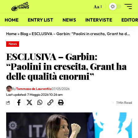
Aa
HOME
ENTRY LIST
NEWS
INTERVISTE
EDITOR
Home
»
Blog
»
ESCLUSIVA – Garbin: “Paolini in crescita, Grant ha delle qualità enormi”
News
ESCLUSIVA – Garbin:
“Paolini in crescita, Grant ha
delle qualità enormi”
By
Tommaso de Laurentiis
07/05/2026
Last updated: 7 Maggio 2026 10:26 am
1 Min Read