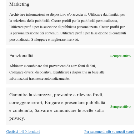
Marketing
DI TENDENZA
Archiviare informazioni su dispositivo e/o accedervi, Utilizzare dati limitati per
la selezione della pubblicità, Creare profili per la pubblicità personalizzata,
Atp
News
Utilizzare profili per la selezione di pubblicità personalizzata, Creare profili per
Masters 1000 Montreal 2026:
la personalizzazione dei contenuti, Utilizzare profili per la selezione di contenuti
Bolelli/Vavassori fuori al primo turno
personalizzati, Sviluppare e migliorare i servizi.
News
Funzionalità
Sempre attivo
Masters 1000 Cincinnati 2026: forfait di
Abbinare e combinare dati provenienti da altre fonti di dati,
Quinn, Sonego entra nel tabellone
Collegare diversi dispositivi, Identificare i dispositivi in base alle
informazioni trasmesse automaticamente.
Tennis in TV
Garantire la sicurezza, prevenire e rilevare frodi,
Masters 1000 Cincinnati 2026: a che ora e
dove vedere il sorteggio del tabellone
correggere errori, Erogare e presentare pubblicità
Sempre attivo
e contenuto, Salvare e comunicare le scelte sulla
privacy.
News
Rusedski sul futuro di Alcaraz: “Non
Gestisci 1410 fornitori
Per saperne di più su questi scopi
giocherà lo US Open, forse non lo vedremo
più nel 2026”