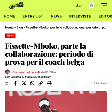
Aa
HOME
ENTRY LIST
NEWS
INTERVISTE
EDITOR
Home
»
Blog
»
Fissette-Mboko, parte la collaborazione: periodo di prova per il coach belga
News
Fissette-Mboko, parte la
collaborazione: periodo di
prova per il coach belga
By
Tommaso de Laurentiis
17/05/2026
Last updated: 17 Maggio 2026 11:38 am
2 Min Read