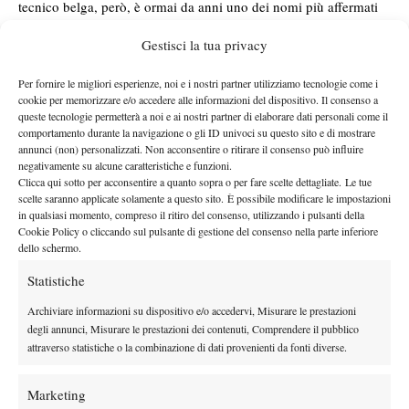
tecnico belga, però, è ormai da anni uno dei nomi più affermati
nel circuito femminile e nel corso della sua carriera ha lavorato
Gestisci la tua privacy
con alcune delle più grandi campionesse dell’ultimo decennio.
Kim Clijsters
Il suo nome è legato soprattutto ai successi di
, con
Per fornire le migliori esperienze, noi e i nostri partner utilizziamo tecnologie come i
cui ha conquistato tre Slam tra US Open e Australian Open, ma
cookie per memorizzare e/o accedere alle informazioni del dispositivo. Il consenso a
queste tecnologie permetterà a noi e ai nostri partner di elaborare dati personali come il
Angelique Kerber
Naomi
anche ai trionfi di
a Wimbledon e di
comportamento durante la navigazione o gli ID univoci su questo sito e di mostrare
Osaka
, guidata verso due titoli Major. Più recentemente aveva
annunci (non) personalizzati. Non acconsentire o ritirare il consenso può influire
Qinwen Zheng
collaborato anche con
e con la stessa Swiatek,
negativamente su alcune caratteristiche e funzioni.
Clicca qui sotto per acconsentire a quanto sopra o per fare scelte dettagliate. Le tue
accompagnata alla vittoria di Wimbledon 2025.
scelte saranno applicate solamente a questo sito. È possibile modificare le impostazioni
Mboko, canadese classe 2006, è considerata una delle stelle
in qualsiasi momento, compreso il ritiro del consenso, utilizzando i pulsanti della
Cookie Policy o cliccando sul pulsante di gestione del consenso nella parte inferiore
emergenti del tennis mondiale e dopo gli ottimi risultati ottenuti
dello schermo.
la scelta di affidarsi a una figura esperta
negli ultimi mesi,
come Fissette sembra confermare la volontà di accelerare
Statistiche
ulteriormente il proprio percorso di crescita.
Archiviare informazioni su dispositivo e/o accedervi, Misurare le prestazioni
degli annunci, Misurare le prestazioni dei contenuti, Comprendere il pubblico
attraverso statistiche o la combinazione di dati provenienti da fonti diverse.
Marketing