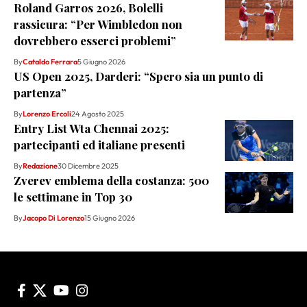
Roland Garros 2026, Bolelli
rassicura: “Per Wimbledon non
dovrebbero esserci problemi”
By
Cataldo Ferrara
5 Giugno 2026
US Open 2025, Darderi: “Spero sia un punto di
partenza”
By
Lorenzo Ercoli
24 Agosto 2025
Entry List Wta Chennai 2025:
partecipanti ed italiane presenti
By
Redazione
30 Dicembre 2025
Zverev emblema della costanza: 500
le settimane in Top 30
By
Jacopo Di Lorenzo
15 Giugno 2026