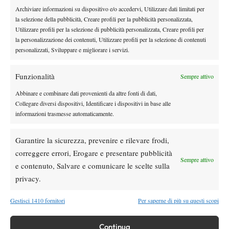
Archiviare informazioni su dispositivo e/o accedervi, Utilizzare dati limitati per
DI TENDENZA
la selezione della pubblicità, Creare profili per la pubblicità personalizzata,
Utilizzare profili per la selezione di pubblicità personalizzata, Creare profili per
News
la personalizzazione dei contenuti, Utilizzare profili per la selezione di contenuti
Masters 1000 Cincinnati 2026: forfait di
personalizzati, Sviluppare e migliorare i servizi.
Quinn, Sonego entra nel tabellone
Funzionalità
Sempre attivo
Tennis in TV
Abbinare e combinare dati provenienti da altre fonti di dati,
Masters 1000 Cincinnati 2026: a che ora e
Collegare diversi dispositivi, Identificare i dispositivi in base alle
dove vedere il sorteggio del tabellone
informazioni trasmesse automaticamente.
News
Garantire la sicurezza, prevenire e rilevare frodi,
Rusedski sul futuro di Alcaraz: “Non
correggere errori, Erogare e presentare pubblicità
Sempre attivo
giocherà lo US Open, forse non lo vedremo
e contenuto, Salvare e comunicare le scelte sulla
più nel 2026”
privacy.
Atp
News
Gestisci 1410 fornitori
Per saperne di più su questi scopi
Masters 1000 Montreal 2026, Musetti: “Mi
manca ancora la costanza, fa male rivivere
sempre le stesse sensazioni”
Continua