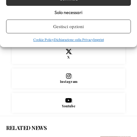
Solo necessari
SOCIAL
Gestisci opzioni
Facebook
Cookie Policy
Dichiarazione sulla Privacy
Imprint
X
Instagram
Youtube
RELATED NEWS