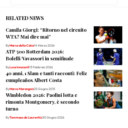
RELATED NEWS
Camila Giorgi: “Ritorno nel circuito
WTA? Mai dire mai”
By
Marco della Calce
14 Marzo 2026
ATP 500 Rotterdam 2026:
Bolelli/Vavassori in semifinale
By
Luca Innocenti
13 Febbraio 2026
40 anni, 1 Slam e tanti racconti: Feliz
cumpleaños Albert Costa
By
Marco Marangoni
25 Giugno 2015
Wimbledon 2026: Paolini lotta e
rimonta Montgomery, è secondo
turno
By
Tommaso de Laurentiis
30 Giugno 2026