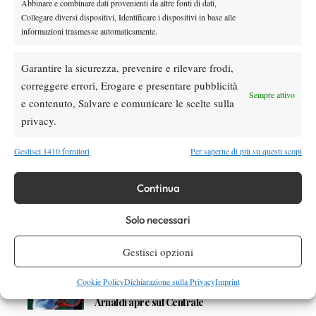
Abbinare e combinare dati provenienti da altre fonti di dati,
Collegare diversi dispositivi, Identificare i dispositivi in base alle
informazioni trasmesse automaticamente.
Garantire la sicurezza, prevenire e rilevare frodi,
correggere errori, Erogare e presentare pubblicità
DI TENDENZA
Sempre attivo
e contenuto, Salvare e comunicare le scelte sulla
News
privacy.
Dalle porte dell’eliminazione alla gloria:
Norrie scrive la sua favola a Montreal,
Gestisci 1410 fornitori
Per saperne di più su questi scopi
rimonta folle su de Minaur
News
Wta
Continua
Paolini salta il WTA 1000 di Cincinnati, non
difenderà la finale del 2025
Solo necessari
Gestisci opzioni
Atp
News
Masters 1000 Montreal 2026: programma,
Cookie Policy
Dichiarazione sulla Privacy
Imprint
orario e ordine di gioco venerdì 7 agosto.
Arnaldi apre sul Centrale