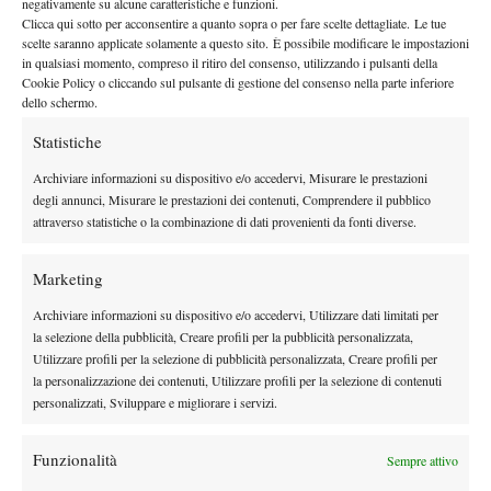
negativamente su alcune caratteristiche e funzioni.
E, nonostante il britannico si faccia vedere con qualche buon
Clicca qui sotto per acconsentire a quanto sopra o per fare scelte dettagliate. Le tue
l’azzurro appare inscalfibile
punto con il diritto,
. Alla seconda
scelte saranno applicate solamente a questo sito. È possibile modificare le impostazioni
palla break nel quinto game l’altoatesino aumenta ulteriormente
in qualsiasi momento, compreso il ritiro del consenso, utilizzando i pulsanti della
Cookie Policy o cliccando sul pulsante di gestione del consenso nella parte inferiore
il distacco, strappando nuovamente la battuta all’avversario. Da lì
dello schermo.
6-2 per Sinner in poco
in poi il set scivola via senza sorprese:
Statistiche
più di mezz’ora.
Il secondo set si apre in maniera più equilibrata. Sinner conquista
Archiviare informazioni su dispositivo e/o accedervi, Misurare le prestazioni
Norrie questa volta ribatte con la stessa
il break al quinto, ma
degli annunci, Misurare le prestazioni dei contenuti, Comprendere il pubblico
attraverso statistiche o la combinazione di dati provenienti da fonti diverse.
moneta
e torna nuovamente in gioco. Poche sorprese nel game
successivi con un po’ di errori da una parte e dell’altra della rete
Marketing
a condizionare il gioco. Sul 5-5, in un game cruciale per il
Jannik a quel punto sale
match, Norrie cade e subisce il break.
Archiviare informazioni su dispositivo e/o accedervi, Utilizzare dati limitati per
in cattedra
chiude sul 7-5 finale al primom
, non sbaglia e
la selezione della pubblicità, Creare profili per la pubblicità personalizzata,
Utilizzare profili per la selezione di pubblicità personalizzata, Creare profili per
match point.
la personalizzazione dei contenuti, Utilizzare profili per la selezione di contenuti
personalizzati, Sviluppare e migliorare i servizi.
Funzionalità
Sempre attivo
TAGGED:
Primo Piano