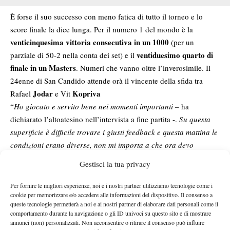
È forse il suo successo con meno fatica di tutto il torneo e lo
score finale la dice lunga. Per il numero 1 del mondo è la
venticinquesima vittoria consecutiva in un 1000
(per un
ventiduesimo quarto di
parziale di 50-2 nella conta dei set) e il
finale in un Masters
. Numeri che vanno oltre l’inverosimile. Il
24enne di San Candido attende orà il vincente della sfida tra
Jodar
Kopriva
Rafael
e Vit
“
Ho giocato e servito bene nei momenti importanti
– ha
dichiarato l’altoatesino nell’intervista a fine partita -.
Su questa
superificie è difficile trovare i giusti feedback e questa mattina le
condizioni erano diverse, non mi importa a che ora devo
giocare. Sicuramente con due match dalle 20.00 si rischia di
Gestisci la tua privacy
fare troppo tardi.
Sono contento di essere ai quarti
“.
La partita
Per fornire le migliori esperienze, noi e i nostri partner utilizziamo tecnologie come i
cookie per memorizzare e/o accedere alle informazioni del dispositivo. Il consenso a
Partenza soft con Norrie ottimo nel game di apertura al servizio.
queste tecnologie permetterà a noi e ai nostri partner di elaborare dati personali come il
Impressione fallace
Jannik mette la freccia
. Al terzo game
,
comportamento durante la navigazione o gli ID univoci su questo sito e di mostrare
conquista il break e consolida il vantaggio nel gioco successivo.
annunci (non) personalizzati. Non acconsentire o ritirare il consenso può influire