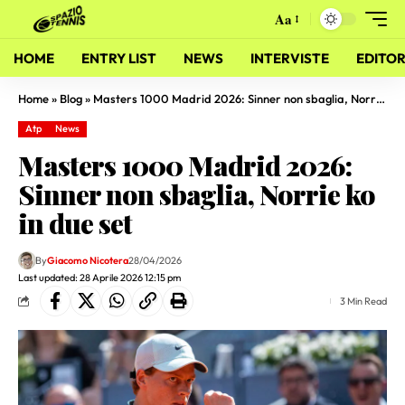
Aa
HOME
ENTRY LIST
NEWS
INTERVISTE
EDITOR
Home
»
Blog
»
Masters 1000 Madrid 2026: Sinner non sbaglia, Norrie ko in due set
Atp
News
Masters 1000 Madrid 2026:
Sinner non sbaglia, Norrie ko
in due set
By
Giacomo Nicotera
28/04/2026
Last updated: 28 Aprile 2026 12:15 pm
3 Min Read