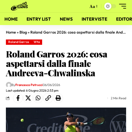
Aa
HOME
ENTRY LIST
NEWS
INTERVISTE
EDITOR
Home
»
Blog
»
Roland Garros 2026: cosa aspettarsi dalla finale Andreeva-Chwalinska
Roland Garros
Wta
Roland Garros 2026: cosa
aspettarsi dalla finale
Andreeva-Chwalinska
By
Francesco Petrucci
06/06/2026
Last updated: 6 Giugno 2026 2:53 pm
2 Min Read