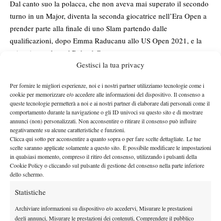
Dal canto suo la polacca, che non aveva mai superato il secondo
turno in un Major, diventa la seconda giocatrice nell’Era Open a
prender parte alla finale di uno Slam partendo dalle
qualificazioni, dopo Emma Raducanu allo US Open 2021, e la
prima in assoluto al Roland Garros.
Il percorso sin qui
Gestisci la tua privacy
Nel loro cammino verso l’atto conclusivo del torneo, le due
Per fornire le migliori esperienze, noi e i nostri partner utilizziamo tecnologie come i
cookie per memorizzare e/o accedere alle informazioni del dispositivo. Il consenso a
tenniste sono state quasi perfette, con un solo set perso ciascuno.
queste tecnologie permetterà a noi e ai nostri partner di elaborare dati personali come il
La giovane classe 2007 ha rimontato Marina Bassols al secondo
comportamento durante la navigazione o gli ID univoci su questo sito e di mostrare
annunci (non) personalizzati. Non acconsentire o ritirare il consenso può influire
turno infliggendole un doppio 6-1 e sconfitto avversarie
negativamente su alcune caratteristiche e funzioni.
decisamente in fiducia come Sorana Cirstea (ai quarti di finale) e
Clicca qui sotto per acconsentire a quanto sopra o per fare scelte dettagliate. Le tue
Marta Kostyuk (in semifinale).
scelte saranno applicate solamente a questo sito. È possibile modificare le impostazioni
in qualsiasi momento, compreso il ritiro del consenso, utilizzando i pulsanti della
La numero 114 del mondo, invece, ha ribaltato il match di terzo
Cookie Policy o cliccando sul pulsante di gestione del consenso nella parte inferiore
turno contro Maria Sakkari e affrontato, rispettivamente al primo
dello schermo.
e al secondo turno, la campionessa olimpica Qinwen Zheng e la
Statistiche
semifinalista Slam Elise Mertens. In caso di sconfitta Chwalinska
salirebbe alla posizione numero 21 del ranking, ma in caso di
Archiviare informazioni su dispositivo e/o accedervi, Misurare le prestazioni
degli annunci, Misurare le prestazioni dei contenuti, Comprendere il pubblico