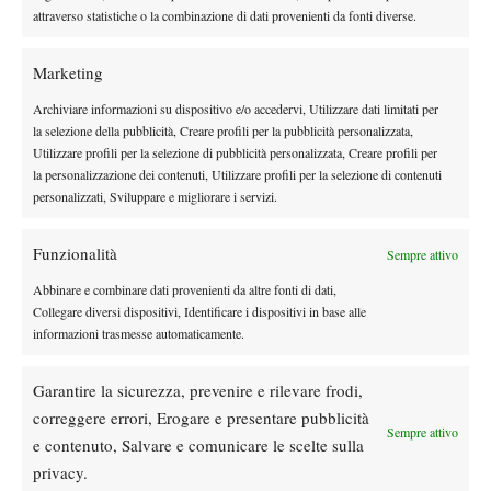
vittoria raggiungerebbe l’incredibile traguardo della posizione
attraverso statistiche o la combinazione di dati provenienti da fonti diverse.
numero 14 del ranking WTA.
Marketing
Archiviare informazioni su dispositivo e/o accedervi, Utilizzare dati limitati per
la selezione della pubblicità, Creare profili per la pubblicità personalizzata,
Utilizzare profili per la selezione di pubblicità personalizzata, Creare profili per
la personalizzazione dei contenuti, Utilizzare profili per la selezione di contenuti
DI TENDENZA
personalizzati, Sviluppare e migliorare i servizi.
Tennis in TV
Masters 1000 Cincinnati 2026: a che ora e
Funzionalità
Sempre attivo
dove vedere il sorteggio del tabellone
Abbinare e combinare dati provenienti da altre fonti di dati,
Collegare diversi dispositivi, Identificare i dispositivi in base alle
informazioni trasmesse automaticamente.
News
Rusedski sul futuro di Alcaraz: “Non
giocherà lo US Open, forse non lo vedremo
Garantire la sicurezza, prevenire e rilevare frodi,
più nel 2026”
correggere errori, Erogare e presentare pubblicità
Sempre attivo
e contenuto, Salvare e comunicare le scelte sulla
Atp
News
privacy.
Masters 1000 Montreal 2026, Musetti: “Mi