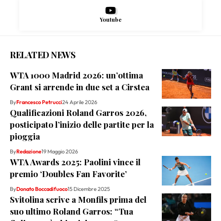
Youtube
RELATED NEWS
WTA 1000 Madrid 2026: un’ottima
Grant si arrende in due set a Cirstea
By
Francesco Petrucci
24 Aprile 2026
Qualificazioni Roland Garros 2026,
posticipato l’inizio delle partite per la
pioggia
By
Redazione
19 Maggio 2026
WTA Awards 2025: Paolini vince il
premio ‘Doubles Fan Favorite’
By
Donato Boccadifuoco
15 Dicembre 2025
Svitolina scrive a Monfils prima del
suo ultimo Roland Garros: “Tua