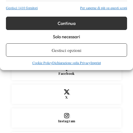
manca ancora la costanza, fa male rivivere
Gestisci 1410 fornitori
Per saperne di più su questi scopi
sempre le stesse sensazioni”
Atp
News
Continua
Effetto Montreal: forfait e sorprese
spazzano via la Top 10, Shelton prova a
Solo necessari
resistere
Gestisci opzioni
SOCIAL
Cookie Policy
Dichiarazione sulla Privacy
Imprint
Facebook
X
Instagram