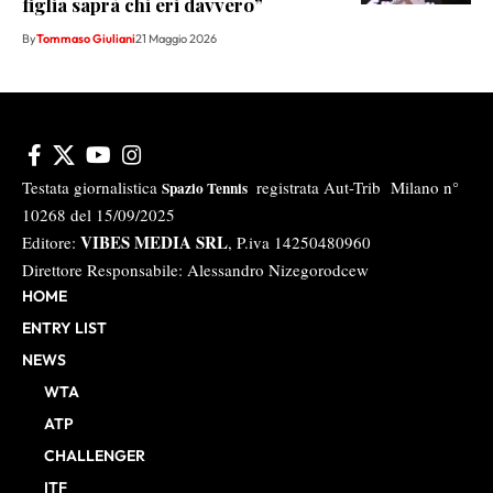
figlia saprà chi eri davvero”
By
Tommaso Giuliani
21 Maggio 2026
Testata giornalistica
registrata Aut-Trib Milano n°
Spazio Tennis
10268 del 15/09/2025
VIBES MEDIA SRL
Editore:
, P.iva 14250480960
Direttore Responsabile: Alessandro Nizegorodcew
HOME
ENTRY LIST
NEWS
WTA
ATP
CHALLENGER
ITF